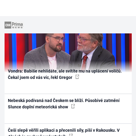
Vondra: Babiše nehlídáte, ale svítíte mu na uplácení voličů.
Čekal jsem od vás víc, řekl Gregor
Nebeská podívaná nad Českem se blíží. Působivé zatmění
Slunce doplní meteorická show
Češi slepě věřili aplikaci a přecenili síly, píší v Rakousku. V