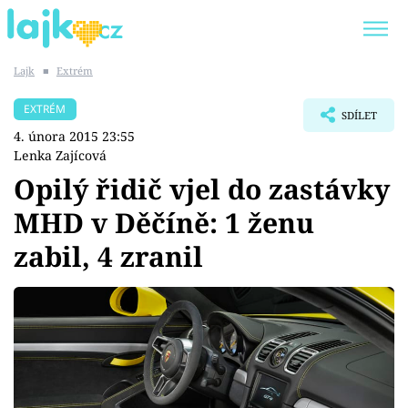
Lajk
■
Extrém
Trendy:
KARLOS VÉMOLA
ONLYFANS
EXTRÉM
SDÍLET
SHOPAHOLICADEL
CLASH OF THE STARS
4. února 2015 23:55
Lenka Zajícová
Opilý řidič vjel do zastávky
MHD v Děčíně: 1 ženu
Témata
zabil, 4 zranil
Showbyznys
Youtubeři
Virály