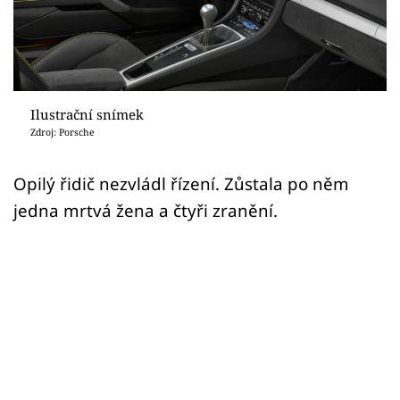
Sex a vztahy
Videa
Sledujte prima+
Ilustrační snímek
Zdroj: Porsche
Přihlášení
Opilý řidič nezvládl řízení. Zůstala po něm
jedna mrtvá žena a čtyři zranění.
Sledujte nás