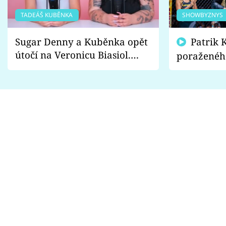
TADEÁŠ KUBĚNKA
SHOWBYZNYS
Sugar Denny a Kuběnka opět
Patrik Kincl se zastal
útočí na Veronicu Biasiol.
poraženéh
Proč je podle nich falešná a
fanoušci n
lže o své nevěře?