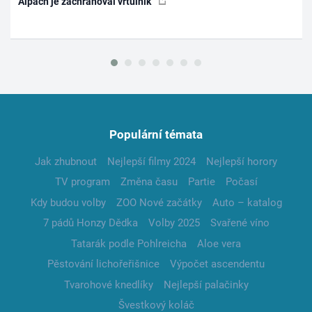
Alpách je zachraňoval vrtulník
Populární témata
Jak zhubnout
Nejlepší filmy 2024
Nejlepší horory
TV program
Změna času
Partie
Počasí
Kdy budou volby
ZOO Nové začátky
Auto – katalog
7 pádů Honzy Dědka
Volby 2025
Svařené víno
Tatarák podle Pohlreicha
Aloe vera
Pěstování lichořeřišnice
Výpočet ascendentu
Tvarohové knedlíky
Nejlepší palačinky
Švestkový koláč