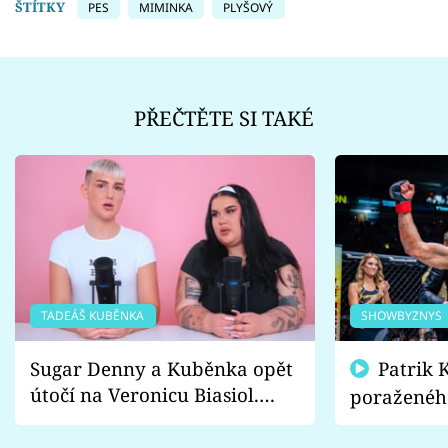
ŠTÍTKY
PES
MIMINKA
PLYŠOVÝ
PŘEČTĚTE SI TAKÉ
TADEÁŠ KUBĚNKA
SHOWBYZNYS
Sugar Denny a Kuběnka opět
Patrik Kincl se zastal
útočí na Veronicu Biasiol.
poraženéh
Proč je podle nich falešná a
fanoušci n
lže o své nevěře?