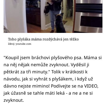
Sex a vztahy
Videa
Sledujte prima+
Přihlášení
Toho plyšáka máma rozdýchává jen těžko
Zdroj: youtube.com
Sledujte nás
"Koupil jsem bráchovi plyšového psa. Máma si
na něj nějak nemůže zvyknout. Vyděsil ji
pětkrát za tři minuty." Tolik v krátkosti k
návodu, jak si vyhrát s plyšákem, i když už
dávno nejste mimino! Podívejte se na VIDEO,
jak úžasně se tahle máti leká - a ne a ne si
zvyknout.