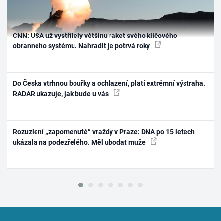
CNN: USA už vystřílely většinu raket svého klíčového
obranného systému. Nahradit je potrvá roky
Do Česka vtrhnou bouřky a ochlazení, platí extrémní výstraha.
RADAR ukazuje, jak bude u vás
Rozuzlení „zapomenuté“ vraždy v Praze: DNA po 15 letech
ukázala na podezřelého. Měl ubodat muže