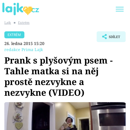
Lajk
■
Extrém
Trendy:
KARLOS VÉMOLA
ONLYFANS
EXTRÉM
SDÍLET
SHOPAHOLICADEL
CLASH OF THE STARS
26. ledna 2015 15:20
redakce Prima Lajk
Prank s plyšovým psem -
Tahle matka si na něj
Témata
prostě nezvykne a
Showbyznys
nezvykne (VIDEO)
Youtubeři
Virály