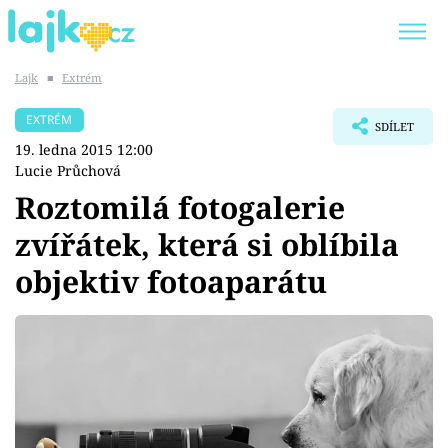
Lajk
■
Extrém
Trendy:
KARLOS VÉMOLA
ONLYFANS
EXTRÉM
SDÍLET
SHOPAHOLICADEL
CLASH OF THE STARS
19. ledna 2015 12:00
Lucie Průchová
Roztomilá fotogalerie
zvířátek, která si oblíbila
Témata
objektiv fotoaparátu
Showbyznys
Youtubeři
Virály