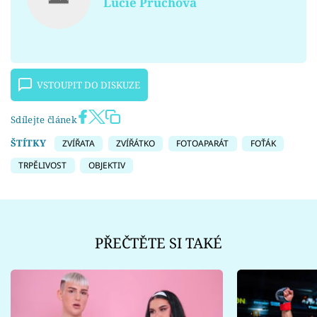
Lucie Průchová
VSTOUPIT DO DISKUZE
Sdílejte článek
ŠTÍTKY
ZVÍŘATA
ZVÍŘÁTKO
FOTOAPARÁT
FOŤÁK
TRPĚLIVOST
OBJEKTIV
PŘEČTĚTE SI TAKÉ