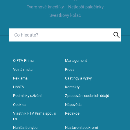
Tvarohové knedlíky
Nejlepší palačinky
Švestkový koláč
O FTV Prima
Management
Volná místa
Press
Reklama
Castingy a výzvy
HbbTV
Kontakty
Podmínky užívání
Zpracování osobních údajů
Cookies
Nápověda
Vlastník FTV Prima spol. s
Redakce
r.o.
Nahlásit chybu
Nastavení soukromí