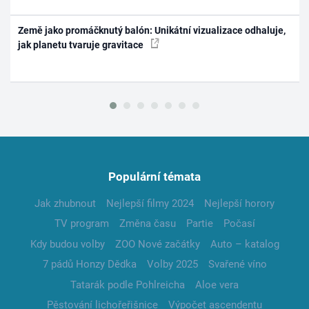
Země jako promáčknutý balón: Unikátní vizualizace odhaluje,
jak planetu tvaruje gravitace
Populární témata
Jak zhubnout
Nejlepší filmy 2024
Nejlepší horory
TV program
Změna času
Partie
Počasí
Kdy budou volby
ZOO Nové začátky
Auto – katalog
7 pádů Honzy Dědka
Volby 2025
Svařené víno
Tatarák podle Pohlreicha
Aloe vera
Pěstování lichořeřišnice
Výpočet ascendentu