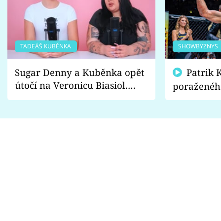
TADEÁŠ KUBĚNKA
SHOWBYZNYS
Sugar Denny a Kuběnka opět
Patrik Kincl se zastal
útočí na Veronicu Biasiol.
poraženéh
Proč je podle nich falešná a
fanoušci n
lže o své nevěře?