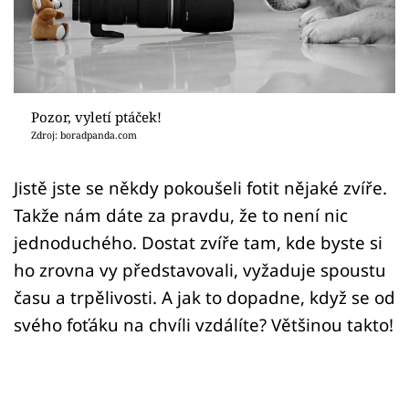
Sex a vztahy
Videa
Sledujte prima+
Pozor, vyletí ptáček!
Zdroj: boradpanda.com
Přihlášení
Jistě jste se někdy pokoušeli fotit nějaké zvíře.
Takže nám dáte za pravdu, že to není nic
Sledujte nás
jednoduchého. Dostat zvíře tam, kde byste si
ho zrovna vy představovali, vyžaduje spoustu
času a trpělivosti. A jak to dopadne, když se od
svého foťáku na chvíli vzdálíte? Většinou takto!