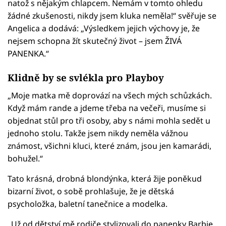
natož s nějakým chlapcem. Nemám v tomto ohledu
žádné zkušenosti, nikdy jsem kluka neměla!“ svěřuje se
Angelica a dodává: „Výsledkem jejich výchovy je, že
nejsem schopna žít skutečný život – jsem ŽIVÁ
PANENKA.“
Klidně by se svlékla pro Playboy
„Moje matka mě doprovází na všech mých schůzkách.
Když mám rande a jdeme třeba na večeři, musíme si
objednat stůl pro tři osoby, aby s námi mohla sedět u
jednoho stolu. Takže jsem nikdy neměla vážnou
známost, všichni kluci, které znám, jsou jen kamarádi,
bohužel.“
Tato krásná, drobná blondýnka, která žije poněkud
bizarní život, o sobě prohlašuje, že je dětská
psycholožka, baletní tanečnice a modelka.
„Už od dětství mě rodiče stylizovali do panenky Barbie