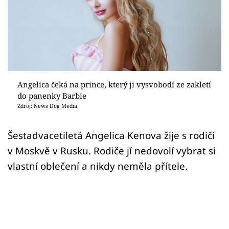
Sex a vztahy
Videa
Sledujte prima+
Přihlášení
Angelica čeká na prince, který ji vysvobodí ze zakletí
do panenky Barbie
Zdroj: News Dog Media
Sledujte nás
Šestadvacetiletá Angelica Kenova žije s rodiči
v Moskvě v Rusku. Rodiče jí nedovolí vybrat si
vlastní oblečení a nikdy neměla přítele.