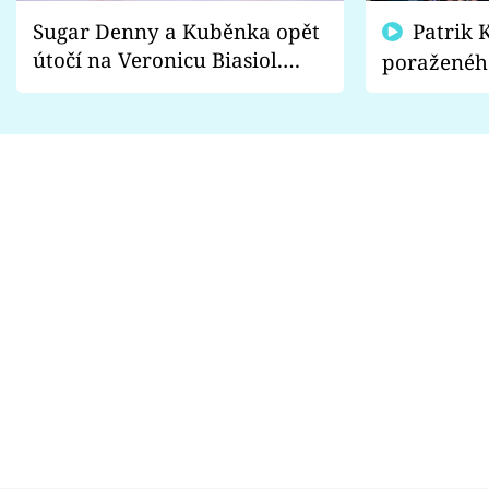
Sugar Denny a Kuběnka opět
Patrik Kincl se zastal
útočí na Veronicu Biasiol.
poraženéh
Proč je podle nich falešná a
fanoušci n
lže o své nevěře?