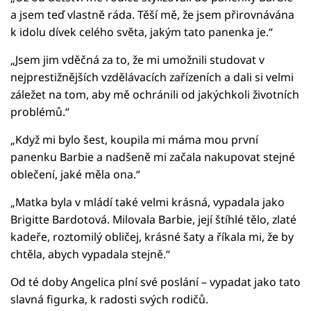
a jsem teď vlastně ráda. Těší mě, že jsem přirovnávána
k idolu dívek celého světa, jakým tato panenka je.“
„Jsem jim vděčná za to, že mi umožnili studovat v
nejprestižnějších vzdělávacích zařízeních a dali si velmi
záležet na tom, aby mě ochránili od jakýchkoli životních
problémů.“
„Když mi bylo šest, koupila mi máma mou první
panenku Barbie a nadšeně mi začala nakupovat stejné
oblečení, jaké měla ona.“
„Matka byla v mládí také velmi krásná, vypadala jako
Brigitte Bardotová. Milovala Barbie, její štíhlé tělo, zlaté
kadeře, roztomilý obličej, krásné šaty a říkala mi, že by
chtěla, abych vypadala stejně.“
Od té doby Angelica plní své poslání – vypadat jako tato
slavná figurka, k radosti svých rodičů.