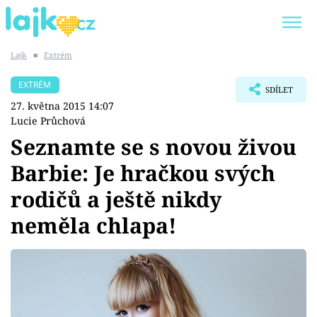
Lajk
■
Extrém
Trendy:
KARLOS VÉMOLA
ONLYFANS
EXTRÉM
SDÍLET
SHOPAHOLICADEL
CLASH OF THE STARS
27. května 2015 14:07
Lucie Průchová
Seznamte se s novou živou
Barbie: Je hračkou svých
Témata
rodičů a ještě nikdy
Showbyznys
neměla chlapa!
Youtubeři
Virály