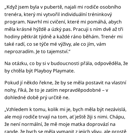
„Když jsem byla v pubertě, najali mi rodiče osobního
trenéra, který mi vytvořil individuální tréninkový
program. Navrhl mi cvičení, které mi pomáhá, abych
měla krásné hýždě a úzký pas. Pracuji s ním dvě až tři
hodiny pětkrát týdně a každé ráno běhám. Trenér mi
také radí, co se týče mé výživy, ale co jím, vám
neprozradím. Je to tajemství.“
Na otázku, co by si v budoucnosti přála, odpověděla, že
by chtěla být Playboy Playmate.
Pokud jí někdo řekne, že by se měla postavit na vlastní
nohy, říká, že to je zatím nepravděpodobné – v
dohledné době prý určitě ne.
„Vzhledem k tomu, kolik mi je, bych měla být nezávislá,
ale moji rodiče trvají na tom, ať ještě žiji s nimi. Chápu,
že není normální, že mě moje matka doprovází na
rande, že bych se měla vymanit z jejich vlivu, ale prostě