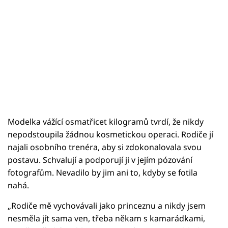
Modelka vážící osmatřicet kilogramů tvrdí, že nikdy
nepodstoupila žádnou kosmetickou operaci. Rodiče jí
najali osobního trenéra, aby si zdokonalovala svou
postavu. Schvalují a podporují ji v jejím pózování
fotografům. Nevadilo by jim ani to, kdyby se fotila
nahá.
„Rodiče mě vychovávali jako princeznu a nikdy jsem
nesměla jít sama ven, třeba někam s kamarádkami,