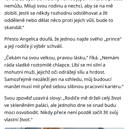
nemůžu. Miluji svou rodinu a nechci, aby se na mě
zlobili. Jestli se někdy rozhodnu odstěhovat a žít
odděleně nebo dělat něco proti jejich vůli, bude to
skandál.“
Přesto Angelica doufá, že jednou najde svého „prince“
a její rodiče jí výběr schválí.
„Čekám na svou velkou, pravou lásku,“ říká. „Nemám
ráda sladké roztomilé chlapce. Líbí se mi silní a
mohutní muži, jejichž oči odrážejí sílu a hrdost.
Samozřejmě nezáleží jen na vzhledu, můj budoucí
manžel musí mít před sebou slibnou pracovní kariéru.“
Svou zpověď uzavírá slovy: „Rodiče mě drželi celý život
ve skleněném paláci, ale jednoho dne se snad budu
moci osvobodit. Nikdy přece není pozdě začít žít svůj
vlastní život.“