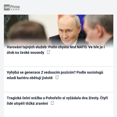
Varování tajných služeb: Putin chystá test NATO. Ve hře je i
útok na české sousedy
Vyhýbá se generace Z vedoucím pozicím? Podle sociologů
mladí kariéru obětují jistotě
Tragická čelní srážka u Pohořelic si vyžádala dva životy. Čtyři
lidé utrpěli těžká zranění