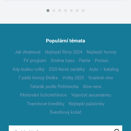
Populární témata
Jak zhubnout
Nejlepší filmy 2024
Nejlepší horory
TV program
Změna času
Partie
Počasí
Kdy budou volby
ZOO Nové začátky
Auto – katalog
7 pádů Honzy Dědka
Volby 2025
Svařené víno
Tatarák podle Pohlreicha
Aloe vera
Pěstování lichořeřišnice
Výpočet ascendentu
Tvarohové knedlíky
Nejlepší palačinky
Švestkový koláč