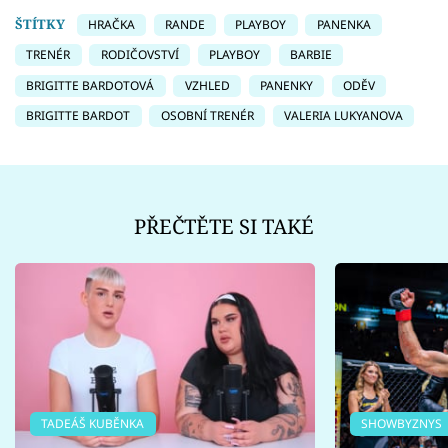
ŠTÍTKY
HRAČKA
RANDE
PLAYBOY
PANENKA
TRENÉR
RODIČOVSTVÍ
PLAYBOY
BARBIE
BRIGITTE BARDOTOVÁ
VZHLED
PANENKY
ODĚV
BRIGITTE BARDOT
OSOBNÍ TRENÉR
VALERIA LUKYANOVA
PŘEČTĚTE SI TAKÉ
TADEÁŠ KUBĚNKA
SHOWBYZNYS