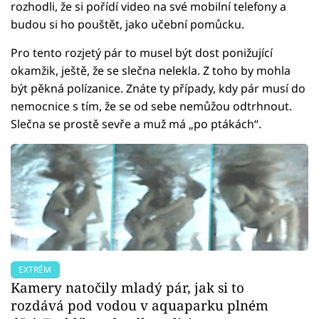
rozhodli, že si pořídí video na své mobilní telefony a
budou si ho pouštět, jako učební pomůcku.
Pro tento rozjetý pár to musel být dost ponižující
okamžik, ještě, že se slečna nelekla. Z toho by mohla
být pěkná polízanice. Znáte ty případy, kdy pár musí do
nemocnice s tím, že se od sebe nemůžou odtrhnout.
Slečna se prostě sevře a muž má „po ptákách“.
EXTRÉM
Kamery natočily mladý pár, jak si to
rozdává pod vodou v aquaparku plném