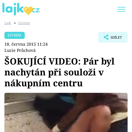
Lajk
■
Extrém
Trendy:
KARLOS VÉMOLA
ONLYFANS
EXTRÉM
SDÍLET
SHOPAHOLICADEL
CLASH OF THE STARS
18. června 2015 11:24
Lucie Průchová
ŠOKUJÍCÍ VIDEO: Pár byl
nachytán při souloži v
Témata
nákupním centru
Showbyznys
Youtubeři
Virály