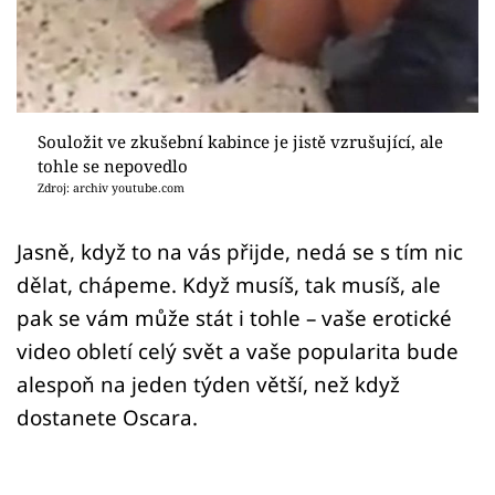
Sex a vztahy
Videa
Sledujte prima+
Souložit ve zkušební kabince je jistě vzrušující, ale
tohle se nepovedlo
Přihlášení
Zdroj: archiv youtube.com
Jasně, když to na vás přijde, nedá se s tím nic
Sledujte nás
dělat, chápeme. Když musíš, tak musíš, ale
pak se vám může stát i tohle – vaše erotické
video obletí celý svět a vaše popularita bude
alespoň na jeden týden větší, než když
dostanete Oscara.