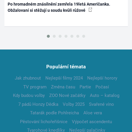
Po hromadném znásilnění zemřela 19letá Američanka.
Obžalovaní si stěžují u soudu kvůli růžové
Populární témata
Jak zhubnout
Nejlepší filmy 2024
Nejlepší horory
TV program
Změna času
Partie
Počasí
Kdy budou volby
ZOO Nové začátky
Auto – katalog
7 pádů Honzy Dědka
Volby 2025
Svařené víno
Tatarák podle Pohlreicha
Aloe vera
Pěstování lichořeřišnice
Výpočet ascendentu
Tvarohové knedlíky
Nejlepší palačinky