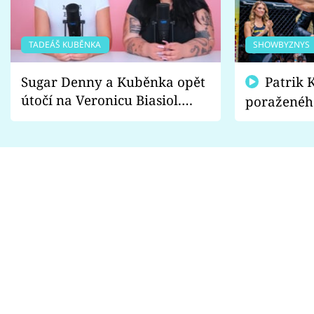
TADEÁŠ KUBĚNKA
SHOWBYZNYS
Sugar Denny a Kuběnka opět
Patrik Kincl se zastal
útočí na Veronicu Biasiol.
poraženéh
Proč je podle nich falešná a
fanoušci n
lže o své nevěře?