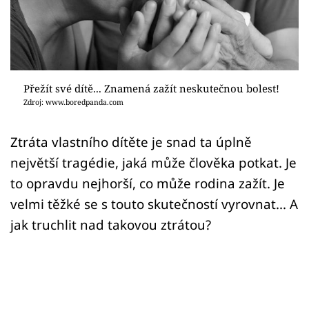
Sex a vztahy
Videa
Sledujte prima+
Přežít své dítě... Znamená zažít neskutečnou bolest!
Zdroj: www.boredpanda.com
Přihlášení
Ztráta vlastního dítěte je snad ta úplně
největší tragédie, jaká může člověka potkat. Je
Sledujte nás
to opravdu nejhorší, co může rodina zažít. Je
velmi těžké se s touto skutečností vyrovnat... A
jak truchlit nad takovou ztrátou?