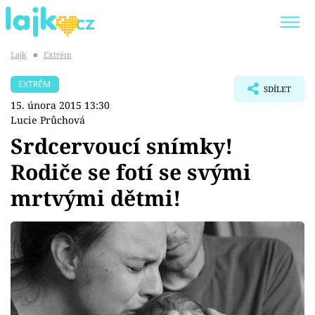
Lajk
■
Extrém
Trendy:
KARLOS VÉMOLA
ONLYFANS
EXTRÉM
SDÍLET
SHOPAHOLICADEL
CLASH OF THE STARS
15. února 2015 13:30
Lucie Průchová
Srdcervoucí snímky!
Rodiče se fotí se svými
Témata
mrtvými dětmi!
Showbyznys
Youtubeři
Virály