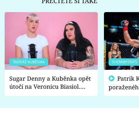
PŘEČTĚTE SI TAKÉ
TADEÁŠ KUBĚNKA
SHOWBYZNYS
Sugar Denny a Kuběnka opět
Patrik Kincl se zastal
útočí na Veronicu Biasiol.
poraženéh
Proč je podle nich falešná a
fanoušci n
lže o své nevěře?