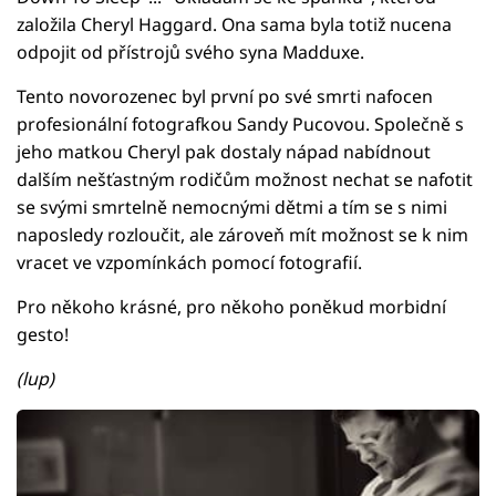
založila Cheryl Haggard. Ona sama byla totiž nucena
odpojit od přístrojů svého syna Madduxe.
Tento novorozenec byl první po své smrti nafocen
profesionální fotografkou Sandy Pucovou. Společně s
jeho matkou Cheryl pak dostaly nápad nabídnout
dalším nešťastným rodičům možnost nechat se nafotit
se svými smrtelně nemocnými dětmi a tím se s nimi
naposledy rozloučit, ale zároveň mít možnost se k nim
vracet ve vzpomínkách pomocí fotografií.
Pro někoho krásné, pro někoho poněkud morbidní
gesto!
(lup)