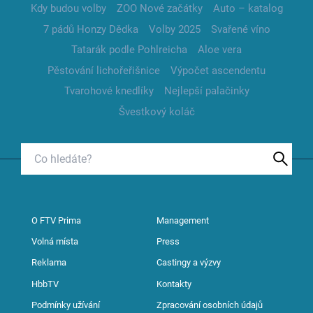
Kdy budou volby
ZOO Nové začátky
Auto – katalog
7 pádů Honzy Dědka
Volby 2025
Svařené víno
Tatarák podle Pohlreicha
Aloe vera
Pěstování lichořeřišnice
Výpočet ascendentu
Tvarohové knedlíky
Nejlepší palačinky
Švestkový koláč
O FTV Prima
Management
Volná místa
Press
Reklama
Castingy a výzvy
HbbTV
Kontakty
Podmínky užívání
Zpracování osobních údajů