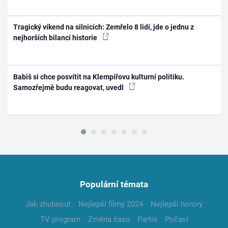
Tragický víkend na silnicích: Zemřelo 8 lidí, jde o jednu z
nejhorších bilancí historie
Babiš si chce posvítit na Klempířovu kulturní politiku.
Samozřejmě budu reagovat, uvedl
Populární témata
Jak zhubnout
Nejlepší filmy 2024
Nejlepší horory
TV program
Změna času
Partie
Počasí