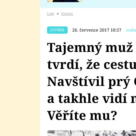
se v Plzni stalo
Lajk
■
Extrém
26. července 2017 10:57
reda
EXTRÉM
Tajemný muž 
tvrdí, že cestu
Navštívil prý
a takhle vidí
Věříte mu?