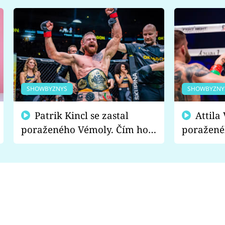
SHOWBYZNYS
SHOWBYZNY
Patrik Kincl se zastal
Attila Végh podpořil
poraženého Vémoly. Čím ho
poražené
fanoušci naštvali?
chce radě
s vítězem