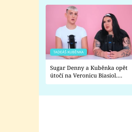
TADEÁŠ KUBĚNKA
Sugar Denny a Kuběnka opět
útočí na Veronicu Biasiol.
Proč je podle nich falešná a
lže o své nevěře?