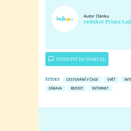
Autor článku
redakce Prima Laj
VSTOUPIT DO DISKUZE
ŠTÍTKY
CESTOVÁNÍ V ČASE
SVĚT
INT
ZÁBAVA
REDDIT
INTERNET