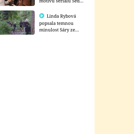
motivu seriálu Sedm
schodů k moci
Linda Rybová
popsala temnou
minulost Sáry ze
seriálu Zákony vlka