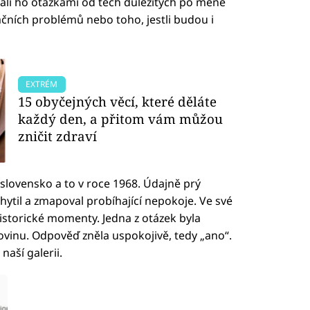
pali ho otázkami od těch důležitých po méně
izačních problémů nebo toho, jestli budou i
EXTRÉM
15 obyčejných věcí, které děláte
každý den, a přitom vám můžou
zničit zdraví
koslovensko a to v roce 1968. Údajně prý
chytil a zmapoval probíhající nepokoje. Ve své
historické momenty. Jedna z otázek byla
ovinu. Odpověď zněla uspokojivě, tedy „ano“.
aší galerii.