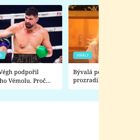
S
VIRÁLY
Bývalá pornoherečka
prozradila, co ji šokova
ho Vémolu. Proč
natáčení Euforie. Vážně
ji zápasit s ním než
bylo drsnější než hanba
 Kinclem?
filmy?