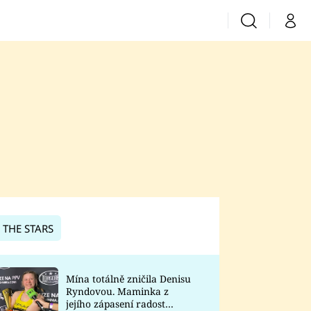
Vyhledávání
Můj 
Prima+
CNN Prima News
Prima Fresh
Prima Living
Prima Zoom
 THE STARS
Prima Lajk
Mína totálně zničila Denisu
Ryndovou. Maminka z
Sledujte nás
jejího zápasení radost