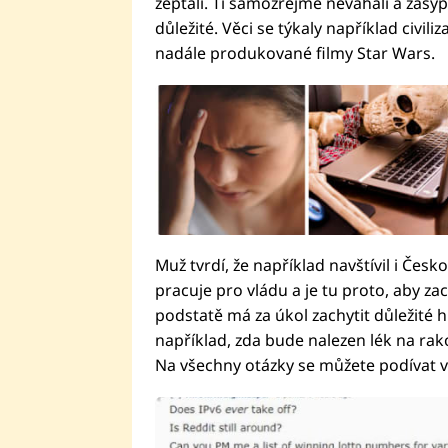
zeptali. Ti samozřejmě neváhali a zasy
důležité. Věci se týkaly například civil
nadále produkované filmy Star Wars.
Muž tvrdí, že například navštívil i Čes
pracuje pro vládu a je tu proto, aby za
podstatě má za úkol zachytit důležité 
například, zda bude nalezen lék na rak
Na všechny otázky se můžete podívat v n