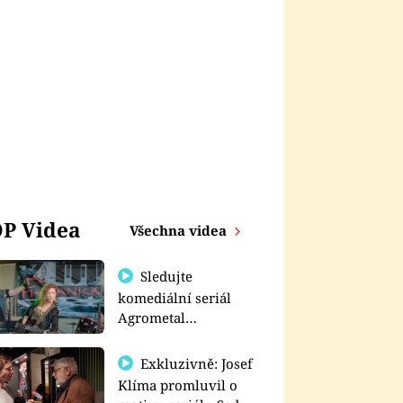
P Videa
Všechna videa
Sledujte
komediální seriál
Agrometal
exkluzivně na
prima+
Exkluzivně: Josef
Klíma promluvil o