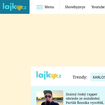
Menu
Showbyznys
Youtube
Youtuberky
Youtubeři
SHOPAHOLICADEL
FATTYPILLOW
ANNA ŠULC
FREESCOOT
SUGAR DENNY
ADAM KAJUMI
LADUŠKA
TADEÁŠ KUBĚNKA
DOMINIKA
DATEL
Trendy:
KARLO
MYSLIVCOVÁ
Známý český rapper
obviněn ze znásilnění:
Parťák Řezníka vysvětlil, 