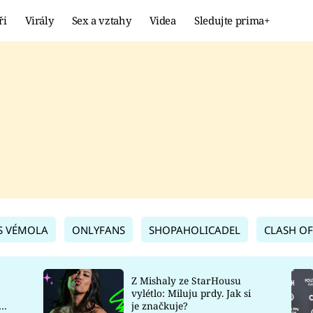
ři
Virály
Sex a vztahy
Videa
Sledujte prima+
Showbyznys
Extrém
VIRÁLY
KURIOZITY
VIDEA
KVÍZY
S VÉMOLA
ONLYFANS
SHOPAHOLICADEL
CLASH OF
Z Mishaly ze StarHousu
vylétlo: Miluju prdy. Jak si
co
je značkuje?