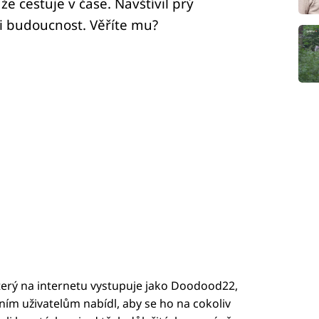
e cestuje v čase. Navštívil prý
ši budoucnost. Věříte mu?
 který na internetu vystupuje jako Doodood22,
tním uživatelům nabídl, aby se ho na cokoliv