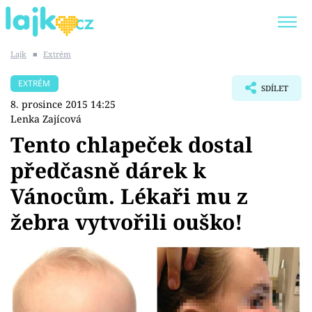
Lajk
■
Extrém
Trendy:
KARLOS VÉMOLA
ONLYFANS
EXTRÉM
SDÍLET
SHOPAHOLICADEL
CLASH OF THE STARS
8. prosince 2015 14:25
Lenka Zajícová
Tento chlapeček dostal
předčasně dárek k
Témata
Vánocům. Lékaři mu z
Showbyznys
žebra vytvořili ouško!
Youtubeři
Virály