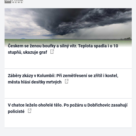
Českem se ženou bouřky a silný vítr. Teplota spadla i o 10
stupňů, ukazuje graf
Záběry zkázy v Kolumbii: Při zemětřesení se zřítil i kostel,
města hlásí desítky mrtvých
V chatce leželo ohořelé tělo. Po požáru u Dobřichovic zasahují
policisté