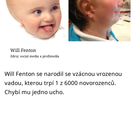
Sex a vztahy
Videa
Sledujte prima+
Přihlášení
Will Fenton
Zdroj: social media a profimedia
Sledujte nás
Will Fenton se narodil se vzácnou vrozenou
vadou, kterou trpí 1 z 6000 novorozenců.
Chybí mu jedno ucho.