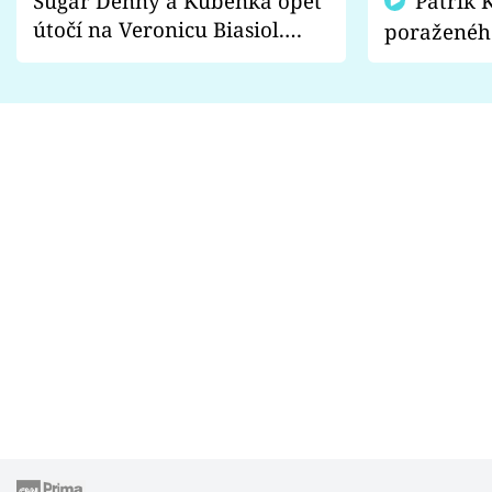
Sugar Denny a Kuběnka opět
Patrik Kincl se zastal
útočí na Veronicu Biasiol.
poraženéh
Proč je podle nich falešná a
fanoušci n
lže o své nevěře?