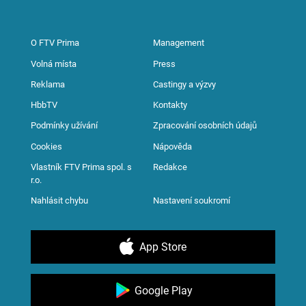
O FTV Prima
Management
Volná místa
Press
Reklama
Castingy a výzvy
HbbTV
Kontakty
Podmínky užívání
Zpracování osobních údajů
Cookies
Nápověda
Vlastník FTV Prima spol. s
Redakce
r.o.
Nahlásit chybu
Nastavení soukromí
App Store
Google Play