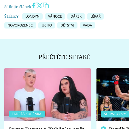
Sdílejte článek
ŠTÍTKY
LONDÝN
VÁNOCE
DÁREK
LÉKAŘ
NOVOROZENEC
UCHO
DĚTSTVÍ
VADA
PŘEČTĚTE SI TAKÉ
TADEÁŠ KUBĚNKA
SHOWBYZNYS