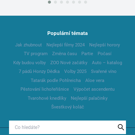
Populární témata
Jak zhubnout
Nejlepší filmy 2024
Nejlepší horory
TV program
Změna času
Partie
Počasí
Kdy budou volby
ZOO Nové začátky
Auto – katalog
7 pádů Honzy Dědka
Volby 2025
Svařené víno
Tatarák podle Pohlreicha
Aloe vera
Pěstování lichořeřišnice
Výpočet ascendentu
Tvarohové knedlíky
Nejlepší palačinky
Švestkový koláč