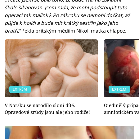
škole šikanován. Jsem ráda, že mohl podstoupit tuto
operaci tak malinký. Po zákroku se nemohl dočkat, až
půjde k holiči a bude mít krátký sestřih jako jeho
bratři
,“ řekla britským médiím Nikol, matka chlapce.
EXTRÉM
EXTRÉM
V Norsku se narodilo sloní dítě.
Ojedinělý přípa
Opravdové zrůdy jsou ale jeho rodiče!
amniotickém v