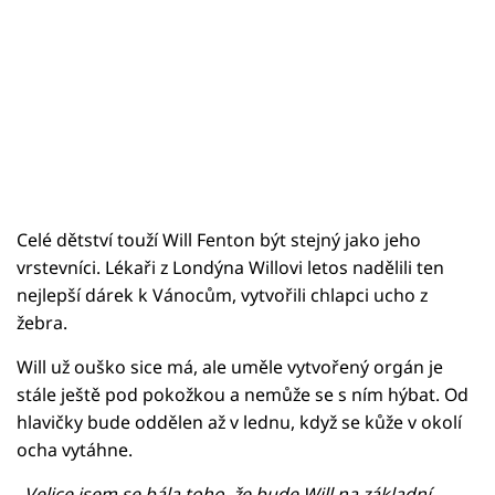
Celé dětství touží Will Fenton být stejný jako jeho
vrstevníci. Lékaři z Londýna Willovi letos nadělili ten
nejlepší dárek k Vánocům, vytvořili chlapci ucho z
žebra.
Will už ouško sice má, ale uměle vytvořený orgán je
stále ještě pod pokožkou a nemůže se s ním hýbat. Od
hlavičky bude oddělen až v lednu, když se kůže v okolí
ocha vytáhne.
„
Velice jsem se bála toho, že bude Will na základní