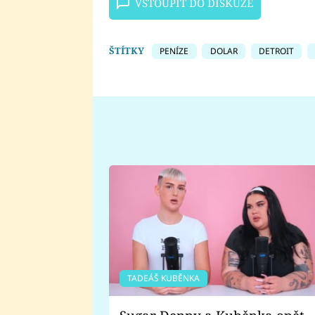
VSTOUPIT DO DISKUZE
ŠTÍTKY
PENÍZE
DOLAR
DETROIT
TADEÁŠ KUBĚNKA