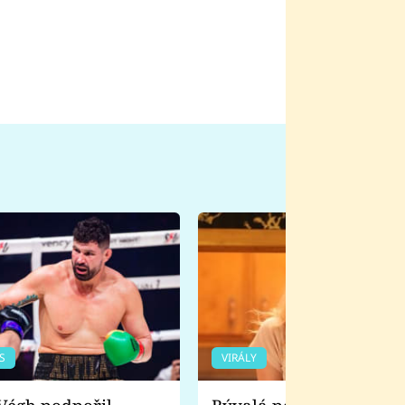
S
VIRÁLY