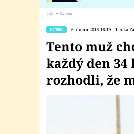
se v Plzni stalo
Lajk
■
Extrém
6. února 2015 16:19
Lenka Za
EXTRÉM
Tento muž ch
každý den 34 
rozhodli, že