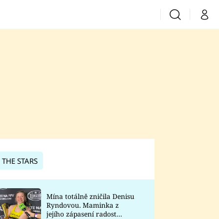
Vyhledávání
Můj 
Prima+
CNN Prima News
Prima Fresh
Prima Living
Prima Zoom
 THE STARS
Prima Lajk
Mína totálně zničila Denisu
Ryndovou. Maminka z
Sledujte nás
jejího zápasení radost