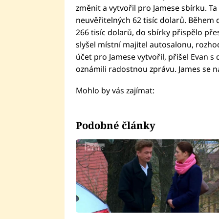
změnit a vytvořil pro Jamese sbírku. T
neuvěřitelných 62 tisíc dolarů. Během
266 tisíc dolarů, do sbírky přispělo přes
slyšel místní majitel autosalonu, rozho
účet pro Jamese vytvořil, přišel Evan s
oznámili radostnou zprávu. James se na
Mohlo by vás zajímat:
Podobné články