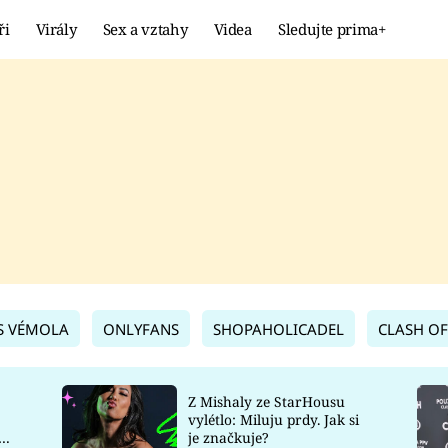
ři
Virály
Sex a vztahy
Videa
Sledujte prima+
Showbyznys
Extrém
VIRÁLY
KURIOZITY
VIDEA
KVÍZY
S VÉMOLA
ONLYFANS
SHOPAHOLICADEL
CLASH OF
Z Mishaly ze StarHousu
vylétlo: Miluju prdy. Jak si
co
je značkuje?