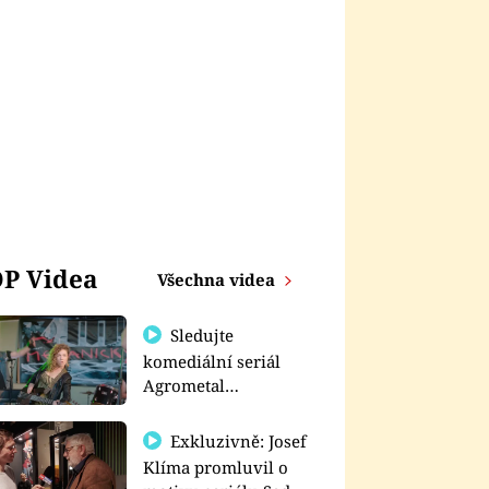
P Videa
Všechna videa
Sledujte
komediální seriál
Agrometal
exkluzivně na
prima+
Exkluzivně: Josef
Klíma promluvil o