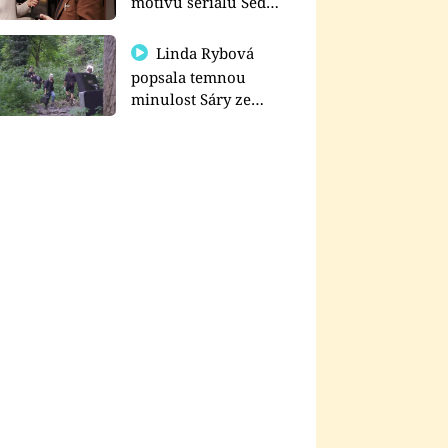
motivu seriálu Sedm
schodů k moci
Linda Rybová
popsala temnou
minulost Sáry ze
seriálu Zákony vlka