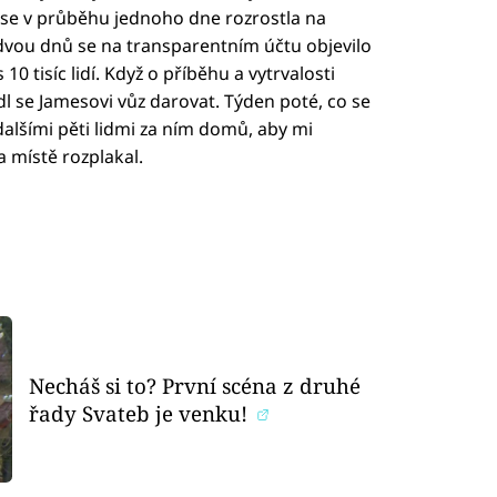
a se v průběhu jednoho dne rozrostla na
 dvou dnů se na transparentním účtu objevilo
 10 tisíc lidí. Když o příběhu a vytrvalosti
dl se Jamesovi vůz darovat. Týden poté, co se
 dalšími pěti lidmi za ním domů, aby mi
 místě rozplakal.
Necháš si to? První scéna z druhé
řady Svateb je venku!