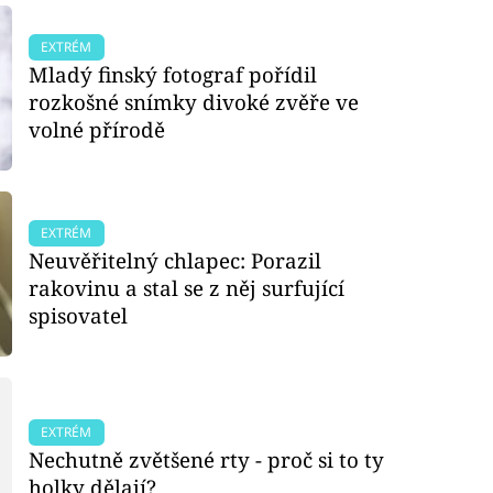
EXTRÉM
Mladý finský fotograf pořídil
rozkošné snímky divoké zvěře ve
volné přírodě
EXTRÉM
Neuvěřitelný chlapec: Porazil
rakovinu a stal se z něj surfující
spisovatel
EXTRÉM
Nechutně zvětšené rty - proč si to ty
holky dělají?