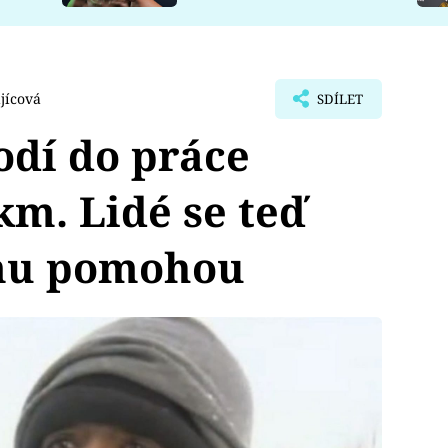
jícová
SDÍLET
odí do práce
km. Lidé se teď
 mu pomohou