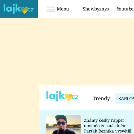
Menu
Showbyznys
Youtube
Youtuberky
Youtubeři
SHOPAHOLICADEL
FATTYPILLOW
ANNA ŠULC
FREESCOOT
SUGAR DENNY
ADAM KAJUMI
LADUŠKA
TADEÁŠ KUBĚNKA
DOMINIKA
DATEL
Trendy:
KARLO
MYSLIVCOVÁ
Známý český rapper
obviněn ze znásilnění:
Parťák Řezníka vysvětlil, 