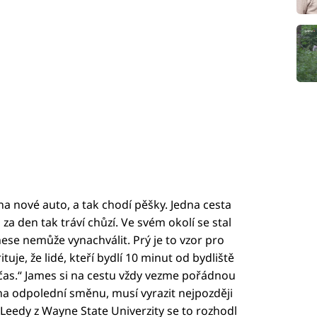
na nové auto, a tak chodí pěšky. Jedna cesta
a den tak tráví chůzí. Ve svém okolí se stal
ese nemůže vynachválit. Prý je to vzor pro
ituje, že lidé, kteří bydlí 10 minut od bydliště
včas.“ James si na cestu vždy vezme pořádnou
 na odpolední směnu, musí vyrazit nejpozději
Leedy z Wayne State Univerzity se to rozhodl