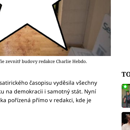
afie zevnitř budovy redakce Charlie Hebdo.
TO
satirického časopisu vyděsila všechny
ku na demokracii i samotný stát. Nyní
tka pořízená přímo v redakci, kde je