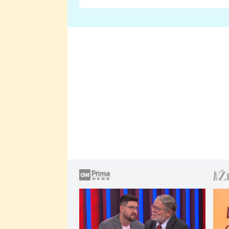
Proč je podle nich falešná a
lže o své nevěře?