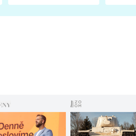
fanoušci naštvali?
chce radě
s vítězem