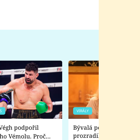
S
VIRÁLY
Bývalá pornoherečka
prozradila, co ji šokova
ho Vémolu. Proč