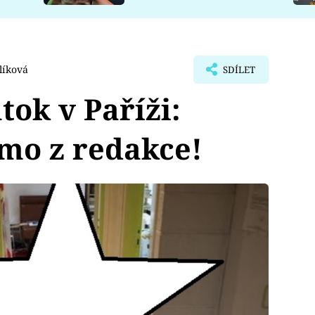
líková
SDÍLET
tok v Paříži:
ímo z redakce!