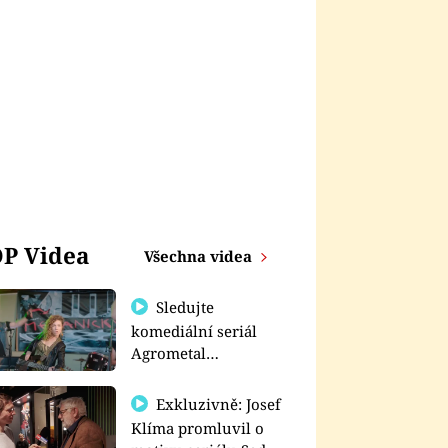
P Videa
Všechna videa
Sledujte
komediální seriál
Agrometal
exkluzivně na
prima+
Exkluzivně: Josef
Klíma promluvil o