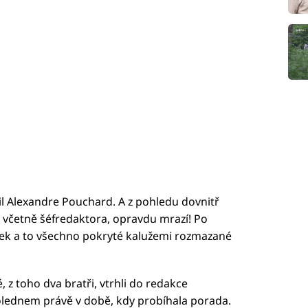
stil Alexandre Pouchard. A z pohledu dovnitř
 včetně šéfredaktora, opravdu mrazí! Po
tek a to všechno pokryté kalužemi rozmazané
é, z toho dva bratři, vtrhli do redakce
olednem právě v době, kdy probíhala porada.