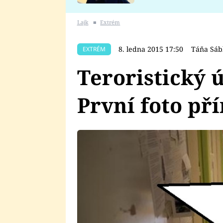
se v Plzni stalo
Lajk
■
Extrém
8. ledna 2015 17:50
Táňa Sáb
EXTRÉM
Teroristický ú
První foto př