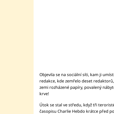
Objevila se na sociální síti, kam ji umí
redakce, kde zemřelo deset redaktorů,
zemi rozházené papíry, povalený náby
krve!
Útok se stal ve středu, když tři terorist
časopisu Charlie Hebdo krátce před p