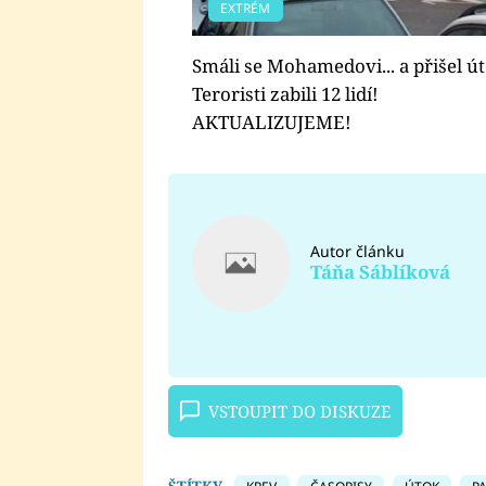
EXTRÉM
Smáli se Mohamedovi... a přišel ú
Teroristi zabili 12 lidí!
AKTUALIZUJEME!
Autor článku
Táňa Sáblíková
VSTOUPIT DO DISKUZE