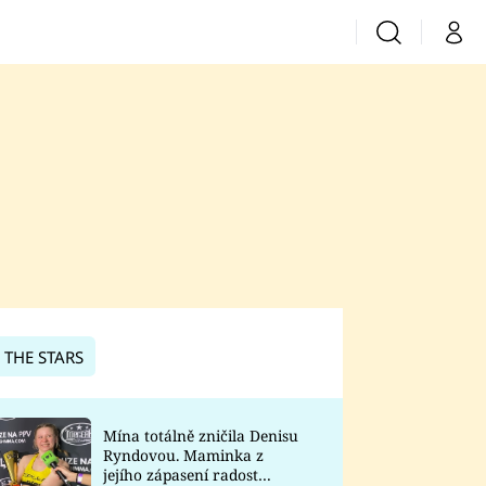
Vyhledávání
Můj 
Prima+
CNN Prima News
Prima Fresh
Prima Living
Prima Zoom
 THE STARS
Prima Lajk
Mína totálně zničila Denisu
Ryndovou. Maminka z
Sledujte nás
jejího zápasení radost