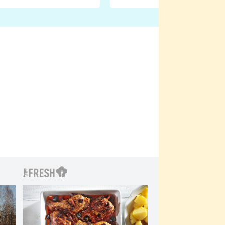
natáčení Euforie. Vážně
ji zápasit s ním než
bylo drsnější než hanba
 Kinclem?
filmy?