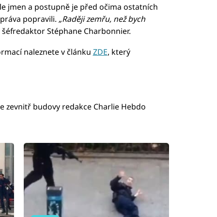
dle jmen a postupně je před očima ostatních
ráva popravili.
„Raději zemřu, než bych
ý šéfredaktor Stéphane Charbonnier.
formací naleznete v článku
ZDE
, který
fie zevnitř budovy redakce Charlie Hebdo