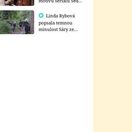
motivu seriálu Sedm
schodů k moci
Linda Rybová
popsala temnou
minulost Sáry ze
seriálu Zákony vlka