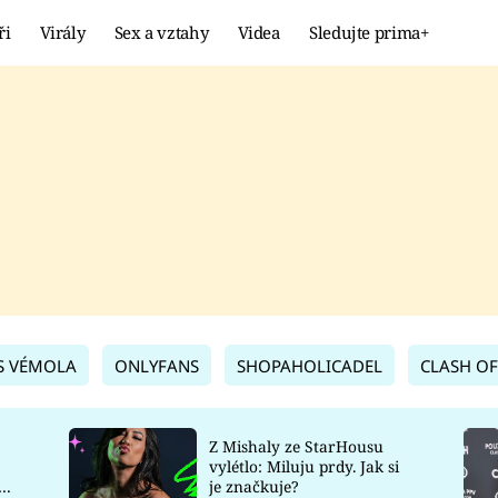
ři
Virály
Sex a vztahy
Videa
Sledujte prima+
Showbyznys
Extrém
VIRÁLY
KURIOZITY
VIDEA
KVÍZY
S VÉMOLA
ONLYFANS
SHOPAHOLICADEL
CLASH OF
Z Mishaly ze StarHousu
vylétlo: Miluju prdy. Jak si
co
je značkuje?