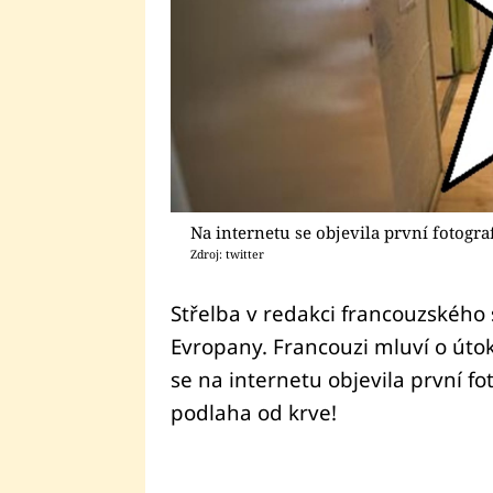
Na internetu se objevila první fotogr
Zdroj: twitter
Střelba v redakci francouzského 
Evropany. Francouzi mluví o úto
se na internetu objevila první fo
podlaha od krve!