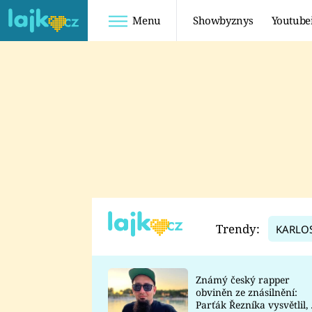
Menu
Showbyznys
Youtube
Youtuberky
Youtubeři
SHOPAHOLICADEL
FATTYPILLOW
ANNA ŠULC
FREESCOOT
SUGAR DENNY
ADAM KAJUMI
LADUŠKA
TADEÁŠ KUBĚNKA
DOMINIKA
DATEL
Trendy:
KARLO
MYSLIVCOVÁ
Známý český rapper
obviněn ze znásilnění:
Parťák Řezníka vysvětlil, 