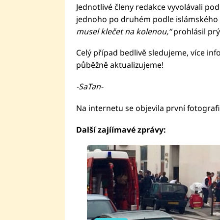
Jednotlivé členy redakce vyvolávali po
jednoho po druhém podle islámského p
musel klečet na kolenou,“
prohlásil pr
Celý případ bedlivě sledujeme, více in
půběžně aktualizujeme!
-SaTan-
Na internetu se objevila první fotogra
Další zajíímavé zprávy: