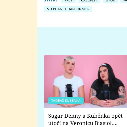
ŠTÍTKY
KREV
ČASOPISY
ÚTOK
PA
STÉPHANE CHARBONNIER
TADEÁŠ KUBĚNKA
Sugar Denny a Kuběnka opět
útočí na Veronicu Biasiol.