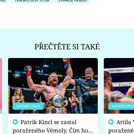
ŘÍŽ
TERORISTICKÝ ÚTOK
CHARLIE HEBDO
PŘEČTĚTE SI TAKÉ
SHOWBYZNYS
SHOWBYZNY
Patrik Kincl se zastal
Attila Végh podpořil
poraženého Vémoly. Čím ho
poražené