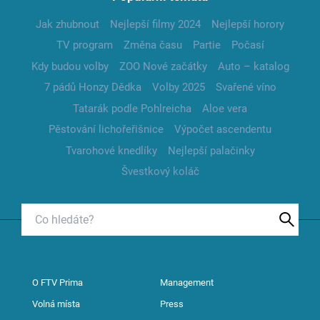
Jak zhubnout
Nejlepší filmy 2024
Nejlepší horory
TV program
Změna času
Partie
Počasí
Kdy budou volby
ZOO Nové začátky
Auto – katalog
7 pádů Honzy Dědka
Volby 2025
Svařené víno
Tatarák podle Pohlreicha
Aloe vera
Pěstování lichořeřišnice
Výpočet ascendentu
Tvarohové knedlíky
Nejlepší palačinky
Švestkový koláč
O FTV Prima
Management
Volná místa
Press