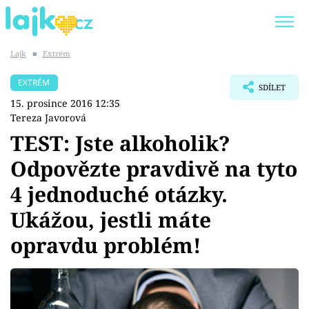
Lajk
■
Extrém
Trendy:
KARLOS VÉMOLA
ONLYFANS
EXTRÉM
SDÍLET
SHOPAHOLICADEL
CLASH OF THE STARS
15. prosince 2016 12:35
Tereza Javorová
TEST: Jste alkoholik?
Odpovězte pravdivě na tyto
Témata
4 jednoduché otázky.
Showbyznys
Ukážou, jestli máte
opravdu problém!
Youtubeři
Virály