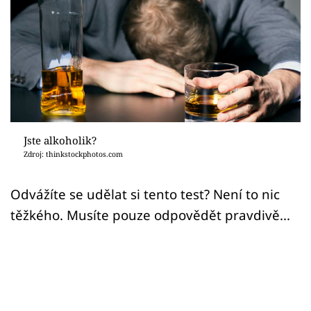
Sex a vztahy
Videa
Sledujte prima+
Přihlášení
Jste alkoholik?
Zdroj: thinkstockphotos.com
Sledujte nás
Odvážíte se udělat si tento test? Není to nic
těžkého. Musíte pouze odpovědět pravdivě...