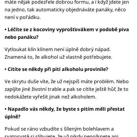
máte nějak podezřele dobrou formu, a i když jdete jen
na jedno, tak automaticky objednáváte panáky, něco
není v pořádku.
• Léčíte se z kocoviny vyprošťovákem v podobě piva
nebo panáku?
Vytloukat klín klínem není úplně dobrý nápad.
Znamená to, že alkohol už vlastně potřebujete.
• Cítíte se někdy při pití alkoholu provinile?
Ve skrytu duše víte, že už nejspíš máte problém. Nebo
zapíjíte jiné životní trable a pak se cítíte ještě hůř, že to
nedokážete vyřešit jinak než alkoholem.
• Napadlo vás někdy, že byste s pitím měli přestat
úplně?
Pokud se ráno vzbudíte s šíleným bolehlavem a
svatosvatě si slibujete, že už nikdy nepolknete ani