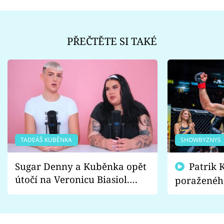
PŘEČTĚTE SI TAKÉ
TADEÁŠ KUBĚNKA
SHOWBYZNYS
Sugar Denny a Kuběnka opět
Patrik Kincl se zastal
útočí na Veronicu Biasiol.
poraženéh
Proč je podle nich falešná a
fanoušci n
lže o své nevěře?