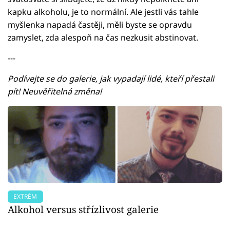
kapku alkoholu, je to normální. Ale jestli vás tahle
myšlenka napadá častěji, měli byste se opravdu
zamyslet, zda alespoň na čas nezkusit abstinovat.
---
Podívejte se do galerie, jak vypadají lidé, kteří přestali
pít! Neuvěřitelná změna!
EXTRÉM
Alkohol versus střízlivost galerie