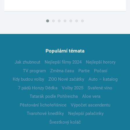
Populární témata
Jak zhubnout
Nejlepší filmy 2024
Nejlepší horory
TV program
Změna času
Partie
Počasí
Kdy budou volby
ZOO Nové začátky
Auto – katalog
7 pádů Honzy Dědka
Volby 2025
Svařené víno
Tatarák podle Pohlreicha
Aloe vera
Pěstování lichořeřišnice
Výpočet ascendentu
Tvarohové knedlíky
Nejlepší palačinky
Švestkový koláč