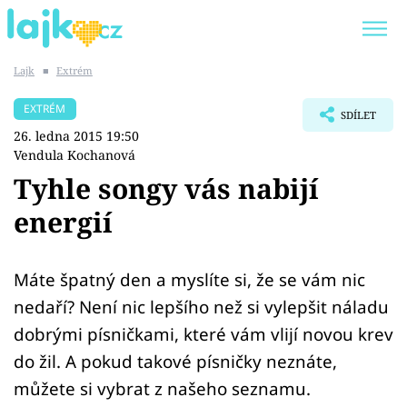
Lajk
■
Extrém
Trendy:
KARLOS VÉMOLA
ONLYFANS
EXTRÉM
SDÍLET
SHOPAHOLICADEL
CLASH OF THE STARS
26. ledna 2015 19:50
Vendula Kochanová
Tyhle songy vás nabijí
energií
Témata
Showbyznys
Máte špatný den a myslíte si, že se vám nic
nedaří? Není nic lepšího než si vylepšit náladu
Youtubeři
dobrými písničkami, které vám vlijí novou krev
do žil. A pokud takové písničky neznáte,
Virály
můžete si vybrat z našeho seznamu.