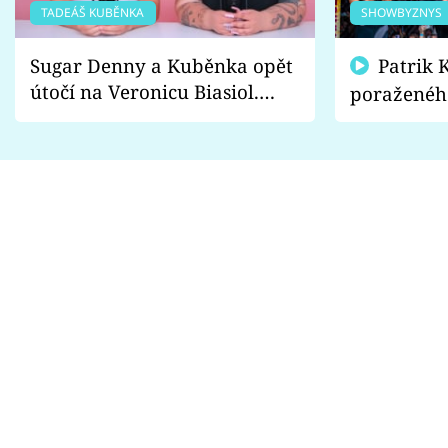
TADEÁŠ KUBĚNKA
SHOWBYZNYS
Sugar Denny a Kuběnka opět
Patrik Kincl se zastal
útočí na Veronicu Biasiol.
poraženéh
Proč je podle nich falešná a
fanoušci n
lže o své nevěře?