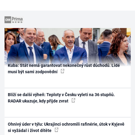
Kuba: Stát nemá garantovat nekonečný růst důchodů. Lidé
musí být sami zodpovědní
Blíží se další výheň: Teploty v Česku vyletí na 36 stupňů.
RADAR ukazuje, kdy přijde zvrat
Ohnivý úder v týlu: Ukrajinci ochromili rafinérie, útok v Kyjevě
si vyžádal i život dítěte