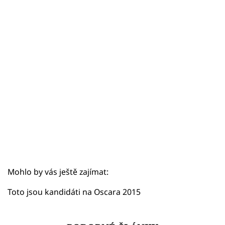
Sex a vztahy
Videa
Sledujte prima+
Přihlášení
Sledujte nás
Mohlo by vás ještě zajímat:
Toto jsou kandidáti na Oscara 2015