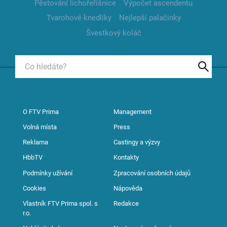
Pěstování lichořeřišnice
Výpočet ascendentu
Tvarohové knedlíky
Nejlepší palačinky
Švestkový koláč
O FTV Prima
Management
Volná místa
Press
Reklama
Castingy a výzvy
HbbTV
Kontakty
Podmínky užívání
Zpracování osobních údajů
Cookies
Nápověda
Vlastník FTV Prima spol. s
Redakce
r.o.