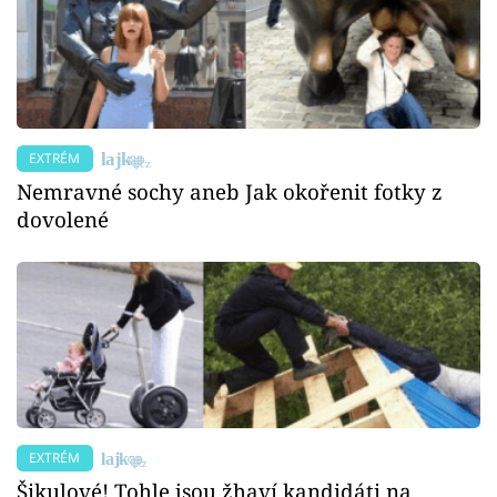
EXTRÉM
Nemravné sochy aneb Jak okořenit fotky z
dovolené
EXTRÉM
Šikulové! Tohle jsou žhaví kandidáti na