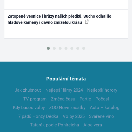
Zatopené vesnice i hrůzy našich předků. Sucho odhalilo
hladové kameny i dávno zmizelou krásu
Populární témata
Jak zhubnout
Nejlepší filmy 2024
Nejlepší horory
TV program
Změna času
Partie
Počasí
Kdy budou volby
ZOO Nové začátky
Auto – katalog
7 pádů Honzy Dědka
Volby 2025
Svařené víno
Tatarák podle Pohlreicha
Aloe vera