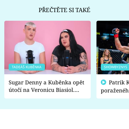
PŘEČTĚTE SI TAKÉ
TADEÁŠ KUBĚNKA
SHOWBYZNYS
Sugar Denny a Kuběnka opět
Patrik Kincl se zastal
útočí na Veronicu Biasiol.
poraženéh
Proč je podle nich falešná a
fanoušci n
lže o své nevěře?