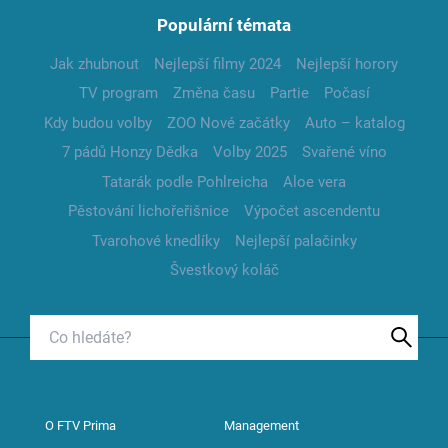
Populární témata
Jak zhubnout
Nejlepší filmy 2024
Nejlepší horory
TV program
Změna času
Partie
Počasí
Kdy budou volby
ZOO Nové začátky
Auto – katalog
7 pádů Honzy Dědka
Volby 2025
Svařené víno
Tatarák podle Pohlreicha
Aloe vera
Pěstování lichořeřišnice
Výpočet ascendentu
Tvarohové knedlíky
Nejlepší palačinky
Švestkový koláč
O FTV Prima
Management