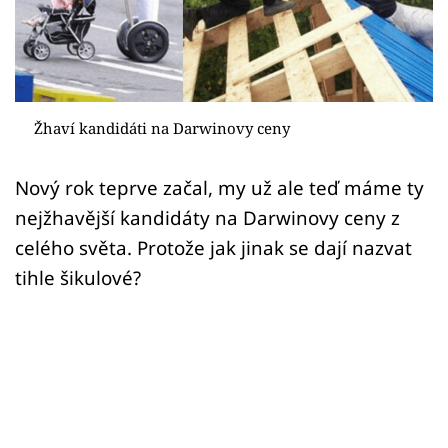
Sex a vztahy
Videa
Sledujte prima+
Žhaví kandidáti na Darwinovy ceny
Přihlášení
Nový rok teprve začal, my už ale teď máme ty
nejžhavější kandidáty na Darwinovy ceny z
Sledujte nás
celého světa. Protože jak jinak se dají nazvat
tihle šikulové?