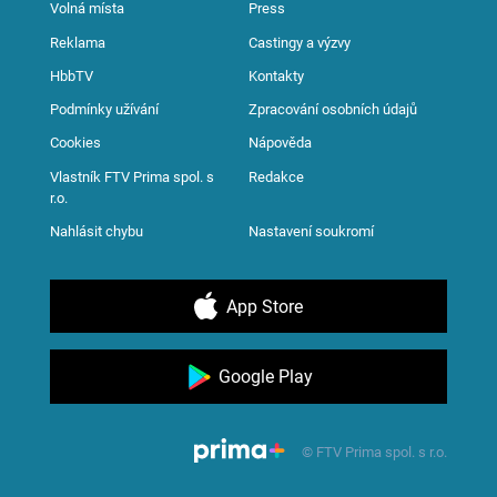
Volná místa
Press
Reklama
Castingy a výzvy
HbbTV
Kontakty
Podmínky užívání
Zpracování osobních údajů
Cookies
Nápověda
Vlastník FTV Prima spol. s
Redakce
r.o.
Nahlásit chybu
Nastavení soukromí
App Store
Google Play
© FTV Prima spol. s r.o.