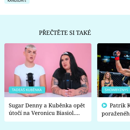
KANDIDÁTI
PŘEČTĚTE SI TAKÉ
TADEÁŠ KUBĚNKA
SHOWBYZNYS
Sugar Denny a Kuběnka opět
Patrik Kincl se zastal
útočí na Veronicu Biasiol.
poraženéh
Proč je podle nich falešná a
fanoušci n
lže o své nevěře?