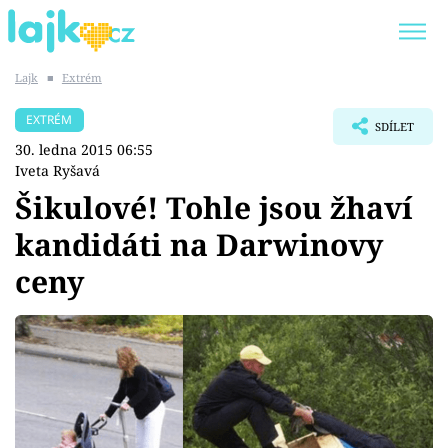
Lajk
■
Extrém
Trendy:
KARLOS VÉMOLA
ONLYFANS
EXTRÉM
SDÍLET
SHOPAHOLICADEL
CLASH OF THE STARS
30. ledna 2015 06:55
Iveta Ryšavá
Šikulové! Tohle jsou žhaví
kandidáti na Darwinovy
Témata
ceny​
Showbyznys
Youtubeři
Virály