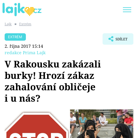
Lajk
■
Extrém
Trendy:
KARLOS VÉMOLA
ONLYFANS
EXTRÉM
SDÍLET
SHOPAHOLICADEL
CLASH OF THE STARS
2. října 2017 15:14
redakce Prima Lajk
V Rakousku zakázali
burky! Hrozí zákaz
Témata
zahalování obličeje
Showbyznys
i u nás?
Youtubeři
Virály