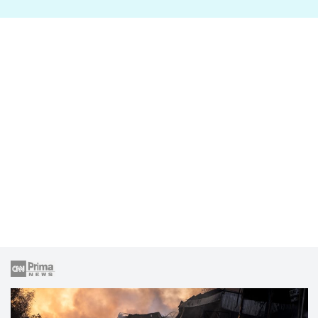
lže o své nevěře?