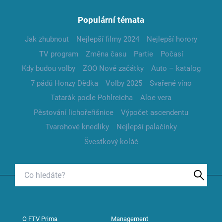
Populární témata
Jak zhubnout
Nejlepší filmy 2024
Nejlepší horory
TV program
Změna času
Partie
Počasí
Kdy budou volby
ZOO Nové začátky
Auto – katalog
7 pádů Honzy Dědka
Volby 2025
Svařené víno
Tatarák podle Pohlreicha
Aloe vera
Pěstování lichořeřišnice
Výpočet ascendentu
Tvarohové knedlíky
Nejlepší palačinky
Švestkový koláč
O FTV Prima
Management