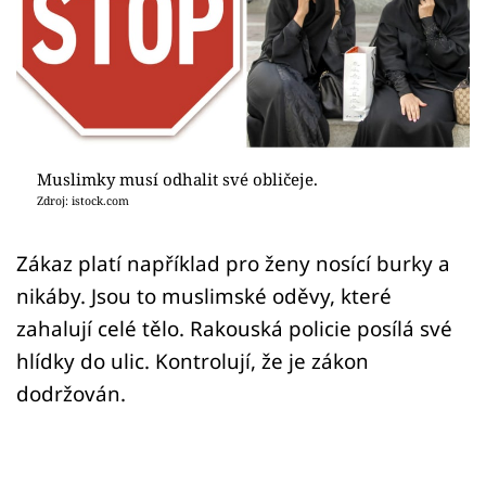
Sex a vztahy
Videa
Sledujte prima+
Přihlášení
Muslimky musí odhalit své obličeje.
Zdroj: istock.com
Sledujte nás
Zákaz platí například pro ženy nosící burky a
nikáby. Jsou to muslimské oděvy, které
zahalují celé tělo. Rakouská policie posílá své
hlídky do ulic. Kontrolují, že je zákon
dodržován.