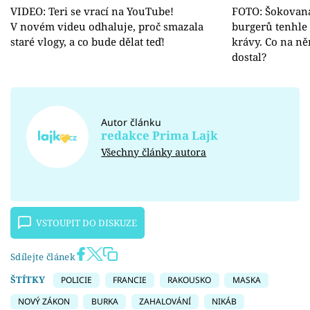
VIDEO: Teri se vrací na YouTube!
FOTO: Šokovaná
V novém videu odhaluje, proč smazala
burgerů tenhle
staré vlogy, a co bude dělat teď!
krávy. Co na ně
dostal?
Autor článku
redakce Prima Lajk
Všechny články autora
VSTOUPIT DO DISKUZE
Sdílejte článek
ŠTÍTKY
POLICIE
FRANCIE
RAKOUSKO
MASKA
NOVÝ ZÁKON
BURKA
ZAHALOVÁNÍ
NIKÁB