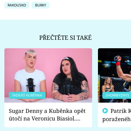
RAKOUSKO
BURKY
PŘEČTĚTE SI TAKÉ
TADEÁŠ KUBĚNKA
SHOWBYZNYS
Sugar Denny a Kuběnka opět
Patrik Kincl se zastal
útočí na Veronicu Biasiol.
poraženéh
Proč je podle nich falešná a
fanoušci n