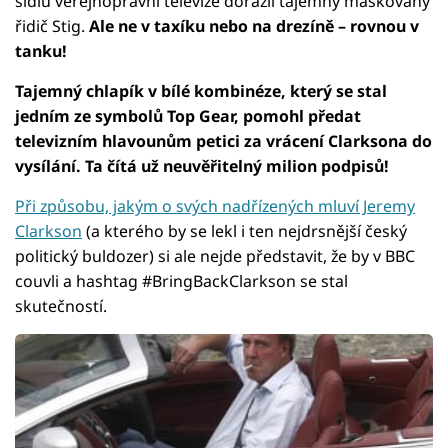
sídlu veřejnoprávní televize dorazil tajemný maskovaný
řidič Stig.
Ale ne v taxíku nebo na drezíně – rovnou v
tanku!
Tajemný chlapík v bílé kombinéze, který se stal
jedním ze symbolů Top Gear, pomohl předat
televizním hlavounům petici za vrácení Clarksona do
vysílání. Ta čítá už neuvěřitelný milion podpisů!
Při způsobu, jakým o svých nadřízených mluví Jeremy
Clarkson
(a kterého by se lekl i ten nejdrsnější český
politický buldozer) si ale nejde představit, že by v BBC
couvli a hashtag #BringBackClarkson se stal
skutečností.