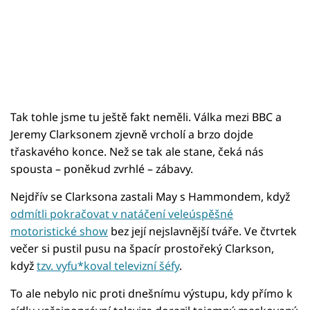
Tak tohle jsme tu ještě fakt neměli. Válka mezi BBC a
Jeremy Clarksonem zjevně vrcholí a brzo dojde
třaskavého konce. Než se tak ale stane, čeká nás
spousta – poněkud zvrhlé – zábavy.
Nejdřív se Clarksona zastali May s Hammondem, když
odmítli pokračovat v natáčení veleúspěšné
motoristické show
bez její nejslavnější tváře. Ve čtvrtek
večer si pustil pusu na špacír prostořeký Clarkson,
když
tzv. vyfu*koval televizní šéfy
.
To ale nebylo nic proti dnešnímu výstupu, kdy přímo k