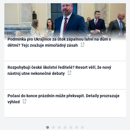
Podmínka pro Ukrajince za útok zápalnou lahví na dům s
dětmi? Tejc zvažuje mimořádný zásah
Rozpohybují české školství ředitelé? Resort věří, že nový
nástroj utne nekonečné debaty
Počasí do konce prázdnin může překvapit. Detaily prozrazuje
výhled