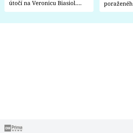
útočí na Veronicu Biasiol.
poraženéh
Proč je podle nich falešná a
fanoušci n
lže o své nevěře?