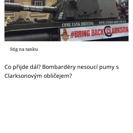
Sex a vztahy
Videa
Sledujte prima+
Přihlášení
Stig na tanku
Co přijde dál? Bombardéry nesoucí pumy s
Sledujte nás
Clarksonovým obličejem?