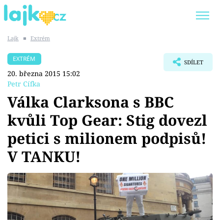
Lajk
■
Extrém
Trendy:
KARLOS VÉMOLA
ONLYFANS
EXTRÉM
SDÍLET
SHOPAHOLICADEL
CLASH OF THE STARS
20. března 2015 15:02
Petr Cífka
Válka Clarksona s BBC
kvůli Top Gear: Stig dovezl
Témata
petici s milionem podpisů!
Showbyznys
V TANKU!
Youtubeři
Virály