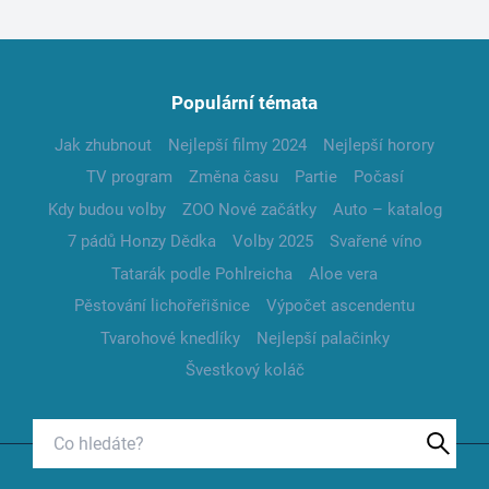
Populární témata
Jak zhubnout
Nejlepší filmy 2024
Nejlepší horory
TV program
Změna času
Partie
Počasí
Kdy budou volby
ZOO Nové začátky
Auto – katalog
7 pádů Honzy Dědka
Volby 2025
Svařené víno
Tatarák podle Pohlreicha
Aloe vera
Pěstování lichořeřišnice
Výpočet ascendentu
Tvarohové knedlíky
Nejlepší palačinky
Švestkový koláč