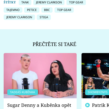
ŠTÍTKY
TANK
JEREMY CLARKSON
TOP GEAR
TAJEMNO
PETICE
BBC
TOP GEAR
JEREMY CLARKSON
STIGA
PŘEČTĚTE SI TAKÉ
TADEÁŠ KUBĚNKA
SHOWBYZNYS
Sugar Denny a Kuběnka opět
Patrik Kincl se zastal