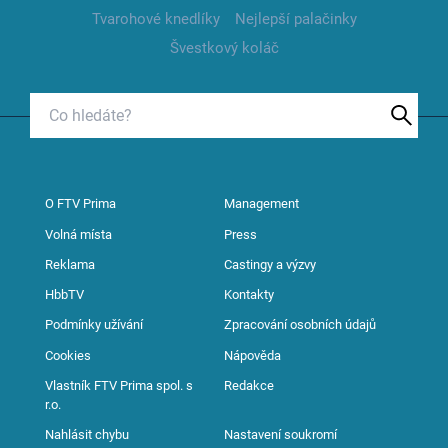
Tvarohové knedlíky
Nejlepší palačinky
Švestkový koláč
O FTV Prima
Management
Volná místa
Press
Reklama
Castingy a výzvy
HbbTV
Kontakty
Podmínky užívání
Zpracování osobních údajů
Cookies
Nápověda
Vlastník FTV Prima spol. s
Redakce
r.o.
Nahlásit chybu
Nastavení soukromí