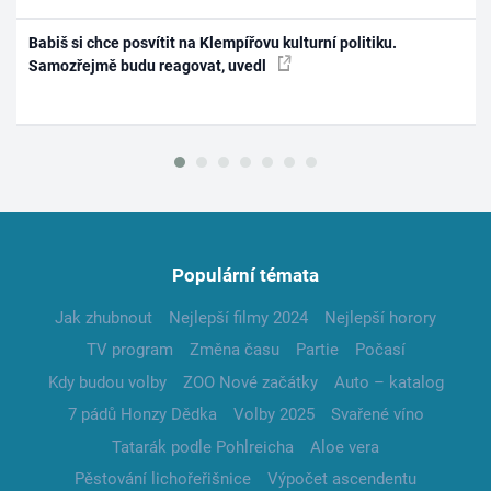
Babiš si chce posvítit na Klempířovu kulturní politiku.
Samozřejmě budu reagovat, uvedl
Populární témata
Jak zhubnout
Nejlepší filmy 2024
Nejlepší horory
TV program
Změna času
Partie
Počasí
Kdy budou volby
ZOO Nové začátky
Auto – katalog
7 pádů Honzy Dědka
Volby 2025
Svařené víno
Tatarák podle Pohlreicha
Aloe vera
Pěstování lichořeřišnice
Výpočet ascendentu