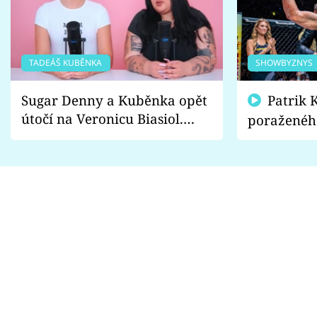
TADEÁŠ KUBĚNKA
SHOWBYZNYS
Sugar Denny a Kuběnka opět
Patrik Kincl se zastal
útočí na Veronicu Biasiol.
poraženéh
Proč je podle nich falešná a
fanoušci n
lže o své nevěře?