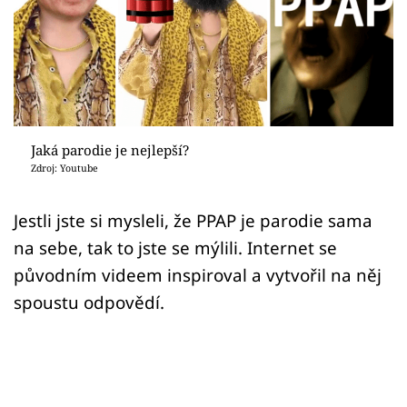
Sex a vztahy
Videa
Sledujte prima+
Přihlášení
Jaká parodie je nejlepší?
Zdroj: Youtube
Sledujte nás
Jestli jste si mysleli, že PPAP je parodie sama
na sebe, tak to jste se mýlili. Internet se
původním videem inspiroval a vytvořil na něj
spoustu odpovědí.