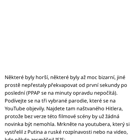
Některé byly horší, některé byly až moc bizarní, jiné
prostě nepřestaly překvapovat od první sekundy po
poslední (PPAP se na minuty opravdu nepočítá).
Podívejte se na tři vybrané parodie, které se na
YouTube objevily. Najdete tam naštvaného Hitlera,
protože bez verze této filmové scény by už žádná
novinka být nemohla. Mrkněte na youtubera, který si
vystřelil z Putina a ruské rozpínavosti nebo na video,
kde někdo zesměšnil ISIS: