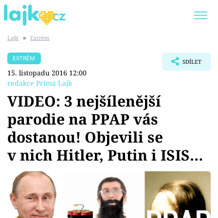
Lajk
■
Extrém
Trendy:
KARLOS VÉMOLA
ONLYFANS
EXTRÉM
SDÍLET
SHOPAHOLICADEL
CLASH OF THE STARS
15. listopadu 2016 12:00
redakce Prima Lajk
VIDEO: 3 nejšílenější
parodie na PPAP vás
Témata
dostanou! Objevili se
Showbyznys
v nich Hitler, Putin i ISIS…
Youtubeři
Virály