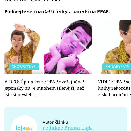
Podívejte se i na další fotky z parodií na PPAP:
Failed to fetch
SHOWBYZNYS
SHOWBYZNYS
VIDEO: Úplná verze PPAP zveřejněna!
VIDEO: PPAP se
Japonský hit je mnohem šílenější, než
knihy rekordů!
jste si mysleli…
získal ocenění
Autor článku
redakce Prima Lajk