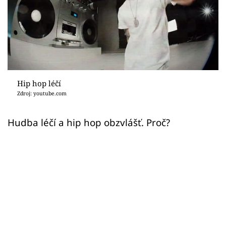
Sex a vztahy
Videa
Sledujte prima+
Přihlášení
Hip hop léčí
Zdroj: youtube.com
Sledujte nás
Hudba léčí a hip hop obzvlášť. Proč?