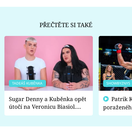
PŘEČTĚTE SI TAKÉ
TADEÁŠ KUBĚNKA
SHOWBYZNYS
Sugar Denny a Kuběnka opět
Patrik Kincl se zastal
útočí na Veronicu Biasiol.
poraženéh
Proč je podle nich falešná a
fanoušci n
lže o své nevěře?