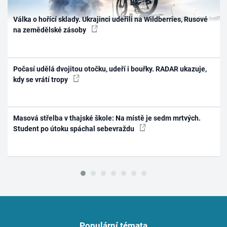
Válka o hořící sklady. Ukrajinci udeřili na Wildberries, Rusové
na zemědělské zásoby
Počasí udělá dvojitou otočku, udeří i bouřky. RADAR ukazuje,
kdy se vrátí tropy
Masová střelba v thajské škole: Na místě je sedm mrtvých.
Student po útoku spáchal sebevraždu
Populární témata