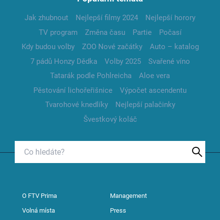
Jak zhubnout
Nejlepší filmy 2024
Nejlepší horory
TV program
Změna času
Partie
Počasí
Kdy budou volby
ZOO Nové začátky
Auto – katalog
7 pádů Honzy Dědka
Volby 2025
Svařené víno
Tatarák podle Pohlreicha
Aloe vera
Pěstování lichořeřišnice
Výpočet ascendentu
Tvarohové knedlíky
Nejlepší palačinky
Švestkový koláč
O FTV Prima
Management
Volná místa
Press