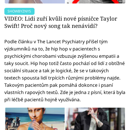
SHOWBYZNYS
VIDEO: Lidi zuří kvůli nové písničce Taylor
Swift! Proč nový song tak nenávidí?
Podle článku v The Lancet Psychiatry přišel tým
výzkumníků na to, že hip hop v pacientech s
psychickými chorobami vzbuzuje zvýšenou empatii a
taky soucit. Hip hop totiž často pochází od lidí z obtížné
sociální situace a tak je logické, že se v takových
textech spousta lidí trpících různými problémy najde.
Takovým pacientům pak pomáhá dokonce i psaní
vlastních rapových textů. Zde je jedna z písní, která byla
při léčbě pacientů hojně využívána.