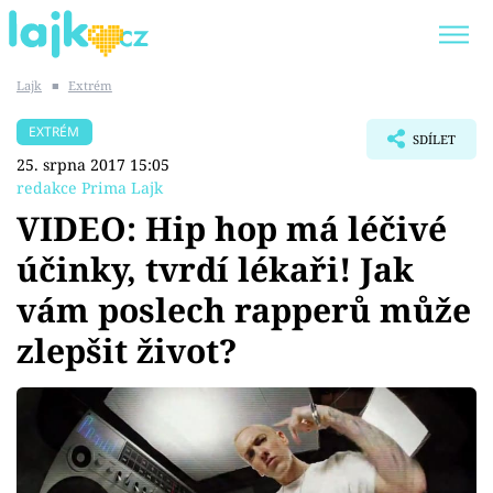
Lajk
■
Extrém
Trendy:
KARLOS VÉMOLA
ONLYFANS
EXTRÉM
SDÍLET
SHOPAHOLICADEL
CLASH OF THE STARS
25. srpna 2017 15:05
redakce Prima Lajk
VIDEO: Hip hop má léčivé
účinky, tvrdí lékaři! Jak
Témata
vám poslech rapperů může
Showbyznys
zlepšit život?
Youtubeři
Virály