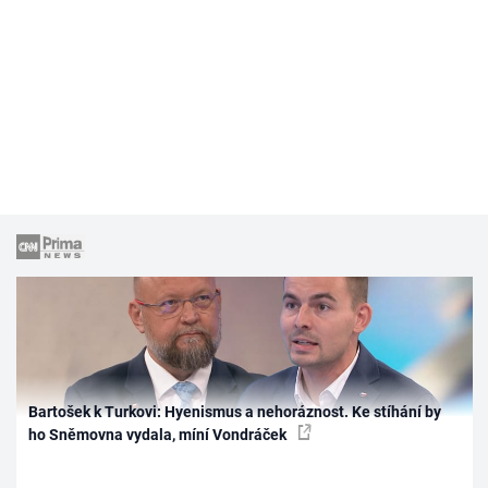
Bartošek k Turkovi: Hyenismus a nehoráznost. Ke stíhání by
ho Sněmovna vydala, míní Vondráček