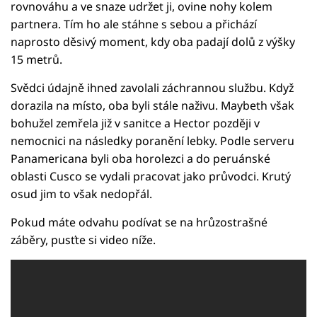
rovnováhu a ve snaze udržet ji, ovine nohy kolem
partnera. Tím ho ale stáhne s sebou a přichází
naprosto děsivý moment, kdy oba padají dolů z výšky
15 metrů.
Svědci údajně ihned zavolali záchrannou službu. Když
dorazila na místo, oba byli stále naživu. Maybeth však
bohužel zemřela již v sanitce a Hector později v
nemocnici na následky poranění lebky. Podle serveru
Panamericana byli oba horolezci a do peruánské
oblasti Cusco se vydali pracovat jako průvodci. Krutý
osud jim to však nedopřál.
Pokud máte odvahu podívat se na hrůzostrašné
záběry, pusťte si video níže.