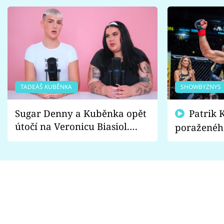
TADEÁŠ KUBĚNKA
SHOWBYZNYS
Sugar Denny a Kuběnka opět
Patrik Kincl se zastal
útočí na Veronicu Biasiol.
poraženéh
Proč je podle nich falešná a
fanoušci n
lže o své nevěře?