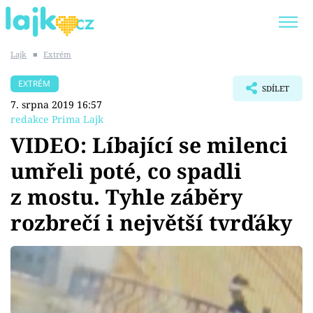
Lajk
■
Extrém
Trendy:
KARLOS VÉMOLA
ONLYFANS
EXTRÉM
SDÍLET
SHOPAHOLICADEL
CLASH OF THE STARS
7. srpna 2019 16:57
redakce Prima Lajk
VIDEO: Líbající se milenci
umřeli poté, co spadli
Témata
z mostu. Tyhle záběry
Showbyznys
rozbrečí i největší tvrďáky
Youtubeři
Virály