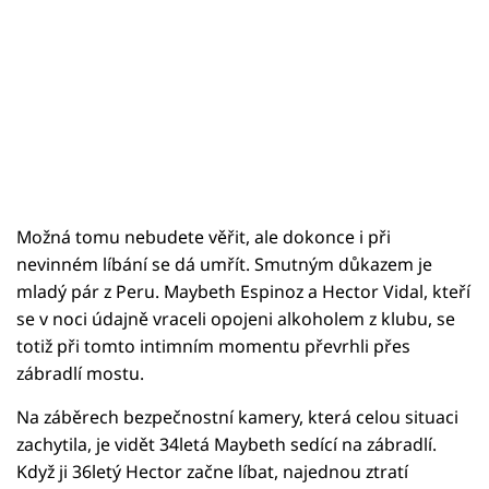
Možná tomu nebudete věřit, ale dokonce i při
nevinném líbání se dá umřít. Smutným důkazem je
mladý pár z Peru. Maybeth Espinoz a Hector Vidal, kteří
se v noci údajně vraceli opojeni alkoholem z klubu, se
totiž při tomto intimním momentu převrhli přes
zábradlí mostu.
Na záběrech bezpečnostní kamery, která celou situaci
zachytila, je vidět 34letá Maybeth sedící na zábradlí.
Když ji 36letý Hector začne líbat, najednou ztratí