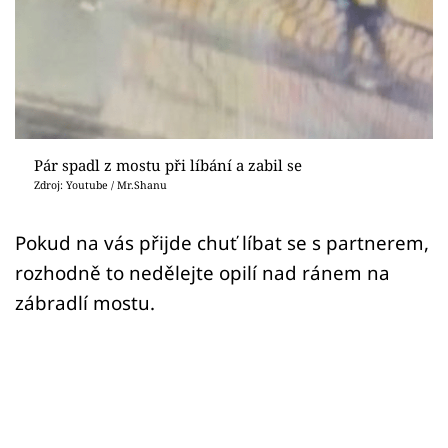
Sex a vztahy
Videa
Sledujte prima+
Přihlášení
Pár spadl z mostu při líbání a zabil se
Zdroj: Youtube / Mr.Shanu
Sledujte nás
Pokud na vás přijde chuť líbat se s partnerem,
rozhodně to nedělejte opilí nad ránem na
zábradlí mostu.