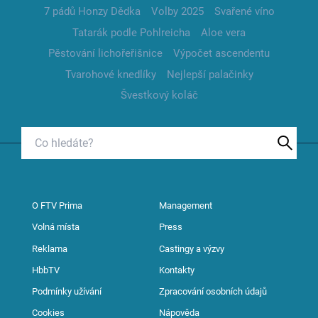
7 pádů Honzy Dědka
Volby 2025
Svařené víno
Tatarák podle Pohlreicha
Aloe vera
Pěstování lichořeřišnice
Výpočet ascendentu
Tvarohové knedlíky
Nejlepší palačinky
Švestkový koláč
O FTV Prima
Management
Volná místa
Press
Reklama
Castingy a výzvy
HbbTV
Kontakty
Podmínky užívání
Zpracování osobních údajů
Cookies
Nápověda