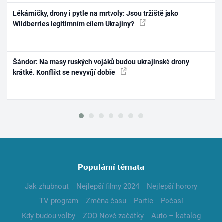
Lékárničky, drony i pytle na mrtvoly: Jsou tržiště jako
Wildberries legitimním cílem Ukrajiny?
Šándor: Na masy ruských vojáků budou ukrajinské drony
krátké. Konflikt se nevyvíjí dobře
Populární témata
Jak zhubnout
Nejlepší filmy 2024
Nejlepší horory
TV program
Změna času
Partie
Počasí
Kdy budou volby
ZOO Nové začátky
Auto – katalog