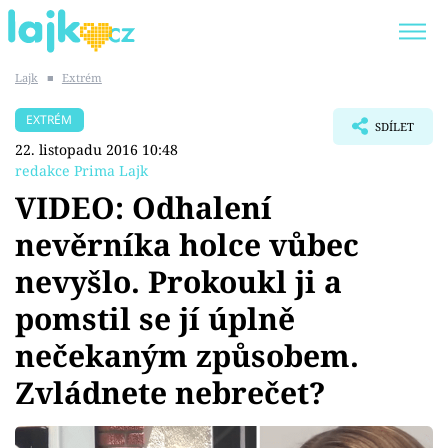
Lajk
■
Extrém
Trendy:
KARLOS VÉMOLA
ONLYFANS
EXTRÉM
SDÍLET
SHOPAHOLICADEL
CLASH OF THE STARS
22. listopadu 2016 10:48
redakce Prima Lajk
VIDEO: Odhalení
nevěrníka holce vůbec
Témata
nevyšlo. Prokoukl ji a
Showbyznys
pomstil se jí úplně
nečekaným způsobem.
Youtubeři
Zvládnete nebrečet?
Virály