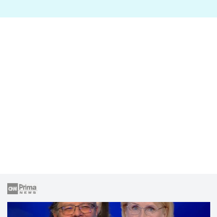
lže o své nevěře?