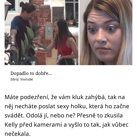
Sex a vztahy
Videa
Sledujte prima+
Přihlášení
Sledujte nás
Dopadlo to dobře...
Zdroj: Youtube
Máte podezření, že vám kluk zahýbá, tak na
něj necháte poslat sexy holku, která ho začne
svádět. Odolá jí, nebo ne? Přesně to zkusila
Kelly před kamerami a vyšlo to tak, jak vůbec
nečekala.