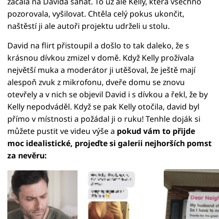
začala na Davida sahat. To už ale Kelly, která všechno
pozorovala, vyšilovat. Chtěla celý pokus ukončit,
naštěstí ji ale autoři projektu udrželi u stolu.
David na flirt přistoupil a došlo to tak daleko, že s
krásnou dívkou zmizel v domě. Když Kelly prožívala
největší muka a moderátor ji utěšoval, že ještě mají
alespoň zvuk z mikrofonu, dveře domu se znovu
otevřely a v nich se objevil David i s dívkou a řekl, že by
Kelly nepodváděl. Když se pak Kelly otočila, david byl
přímo v místnosti a požádal ji o ruku! Tenhle doják si
můžete pustit ve videu výše a
pokud vám to přijde
moc idealistické, projeďte si galerii nejhorších pomst
za nevěru: