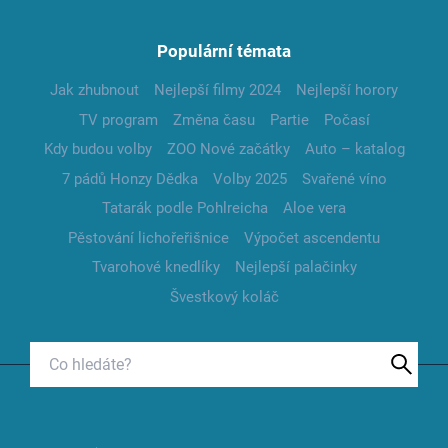
Populární témata
Jak zhubnout
Nejlepší filmy 2024
Nejlepší horory
TV program
Změna času
Partie
Počasí
Kdy budou volby
ZOO Nové začátky
Auto – katalog
7 pádů Honzy Dědka
Volby 2025
Svařené víno
Tatarák podle Pohlreicha
Aloe vera
Pěstování lichořeřišnice
Výpočet ascendentu
Tvarohové knedlíky
Nejlepší palačinky
Švestkový koláč