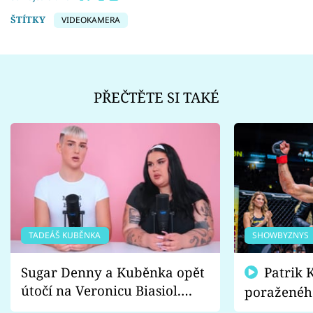
ŠTÍTKY
VIDEOKAMERA
PŘEČTĚTE SI TAKÉ
TADEÁŠ KUBĚNKA
SHOWBYZNYS
Sugar Denny a Kuběnka opět
Patrik Kincl se zastal
útočí na Veronicu Biasiol.
poraženéh
Proč je podle nich falešná a
fanoušci n