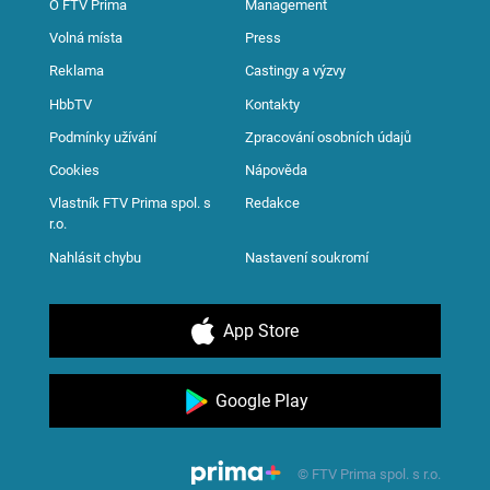
O FTV Prima
Management
Volná místa
Press
Reklama
Castingy a výzvy
HbbTV
Kontakty
Podmínky užívání
Zpracování osobních údajů
Cookies
Nápověda
Vlastník FTV Prima spol. s
Redakce
r.o.
Nahlásit chybu
Nastavení soukromí
App Store
Google Play
© FTV Prima spol. s r.o.