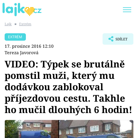
Lajk
■
Extrém
Trendy:
KARLOS VÉMOLA
ONLYFANS
EXTRÉM
SDÍLET
SHOPAHOLICADEL
CLASH OF THE STARS
17. prosince 2016 12:10
Tereza Javorová
VIDEO: Týpek se brutálně
pomstil muži, který mu
Témata
dodávkou zablokoval
Showbyznys
příjezdovou cestu. Takhle
ho mučil dlouhých 6 hodin!
Youtubeři
Virály