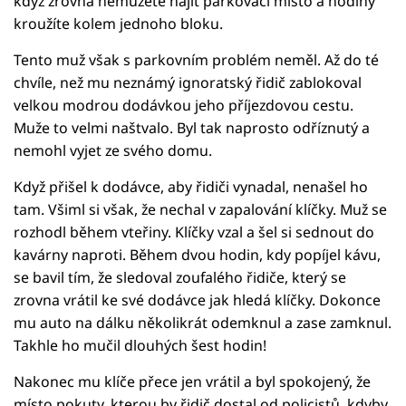
když zrovna nemůžete najít parkovací místo a hodiny
kroužíte kolem jednoho bloku.
Tento muž však s parkovním problém neměl. Až do té
chvíle, než mu neznámý ignoratský řidič zablokoval
velkou modrou dodávkou jeho příjezdovou cestu.
Muže to velmi naštvalo. Byl tak naprosto odříznutý a
nemohl vyjet ze svého domu.
Když přišel k dodávce, aby řidiči vynadal, nenašel ho
tam. Všiml si však, že nechal v zapalování klíčky. Muž se
rozhodl během vteřiny. Klíčky vzal a šel si sednout do
kavárny naproti. Během dvou hodin, kdy popíjel kávu,
se bavil tím, že sledoval zoufalého řidiče, který se
zrovna vrátil ke své dodávce jak hledá klíčky. Dokonce
mu auto na dálku několikrát odemknul a zase zamknul.
Takhle ho mučil dlouhých šest hodin!
Nakonec mu klíče přece jen vrátil a byl spokojený, že
místo pokuty, kterou by řidič dostal od policistů, kdyby