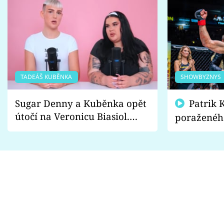
TADEÁŠ KUBĚNKA
SHOWBYZNYS
Sugar Denny a Kuběnka opět
Patrik Kincl se zastal
útočí na Veronicu Biasiol.
poraženéh
Proč je podle nich falešná a
fanoušci n
lže o své nevěře?