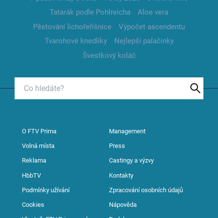
Tatarák podle Pohlreicha
Aloe vera
Pěstování lichořeřišnice
Výpočet ascendentu
Tvarohové knedlíky
Nejlepší palačinky
Švestkový koláč
O FTV Prima
Management
Volná místa
Press
Reklama
Castingy a výzvy
HbbTV
Kontakty
Podmínky užívání
Zpracování osobních údajů
Cookies
Nápověda