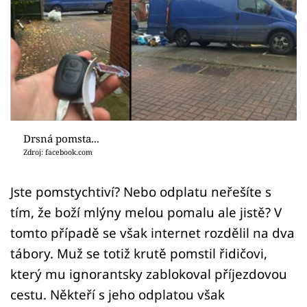
Sex a vztahy
Videa
Sledujte prima+
Přihlášení
Drsná pomsta...
Zdroj: facebook.com
Sledujte nás
Jste pomstychtiví? Nebo odplatu neřešíte s
tím, že boží mlýny melou pomalu ale jistě? V
tomto případě se však internet rozdělil na dva
tábory. Muž se totiž krutě pomstil řidičovi,
který mu ignorantsky zablokoval příjezdovou
cestu. Někteří s jeho odplatou však