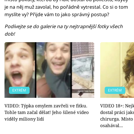
je na něj muž zavolal, ho pořádně vytrestal. Co si o tom
myslíte vy? Přijde vám to jako správný postup?
Podívejte se do galerie na ty nejtrapnější fotky všech
dob!
EXTRÉM
EXTRÉM
VIDEO: Týpka omylem zavřeli ve fitku.
VIDEO 18+: Nej
Tohle tam začal dělat! Jeho šílené video
dostal práci jak
viděly miliony lidí
chirurga. Místo
osahával...