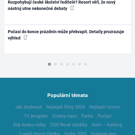
Rozpohybují české školství ředitelé? Resort věří, že nový
nástroj utne nekonečné debaty
Počasí do konce prázdnin může překvapit. Detaily prozrazuje
výhled
Populární témata
Jak zhubnout
Nejlepší filmy 2024
Nejlepší horory
TV program
Změna času
Partie
Počasí
Kdy budou volby
ZOO Nové začátky
Auto – katalog
7 pádů Honzy Dědka
Volby 2025
Svařené víno