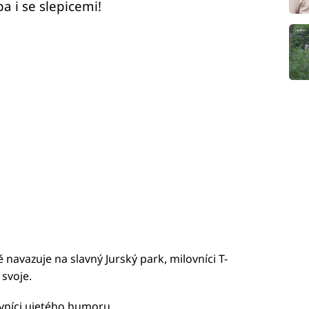
a i se slepicemi!
ě navazuje na slavný Jurský park, milovníci T-
 svoje.
lovníci ujetého humoru.