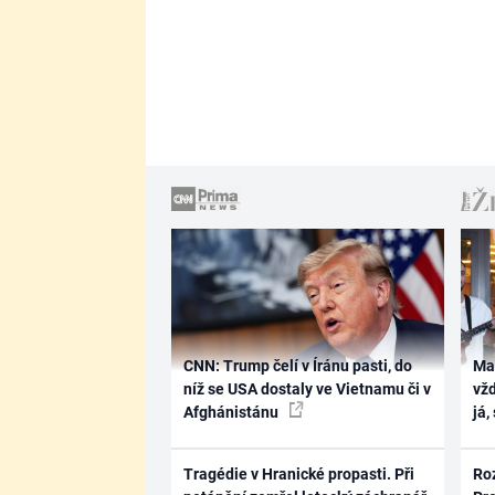
CNN: Trump čelí v Íránu pasti, do
Ma
níž se USA dostaly ve Vietnamu či v
vž
Afghánistánu
já,
Tragédie v Hranické propasti. Při
Ro