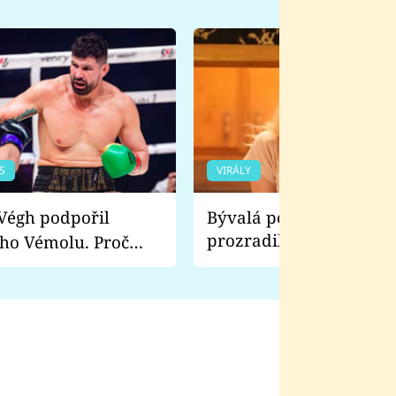
S
VIRÁLY
Bývalá pornoherečka
prozradila, co ji šokova
ho Vémolu. Proč
natáčení Euforie. Vážně
ji zápasit s ním než
bylo drsnější než hanba
 Kinclem?
filmy?