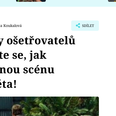
a Koukalová
SDÍLET
 ošetřovatelů
te se, jak
vnou scénu
ěta!