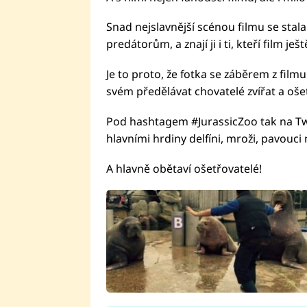
Snad nejslavnější scénou filmu se stala
predátorům, a znají ji i ti, kteří film ješt
Je to proto, že fotka se záběrem z filmu 
svém předělávat chovatelé zvířat a oše
Pod hashtagem #JurassicZoo tak na Twi
hlavními hrdiny delfíni, mroži, pavouci 
A hlavně obětaví ošetřovatelé!