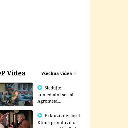
P Videa
Všechna videa
Sledujte
komediální seriál
Agrometal
exkluzivně na
prima+
Exkluzivně: Josef
Klíma promluvil o