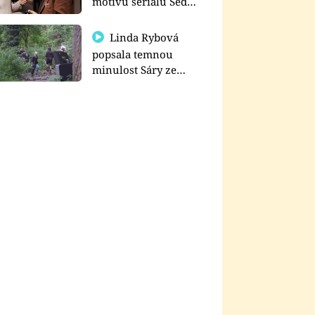
motivu seriálu Sedm
schodů k moci
Linda Rybová
popsala temnou
minulost Sáry ze
seriálu Zákony vlka