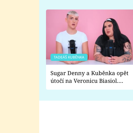
TADEÁŠ KUBĚNKA
Sugar Denny a Kuběnka opět
útočí na Veronicu Biasiol.
Proč je podle nich falešná a
lže o své nevěře?