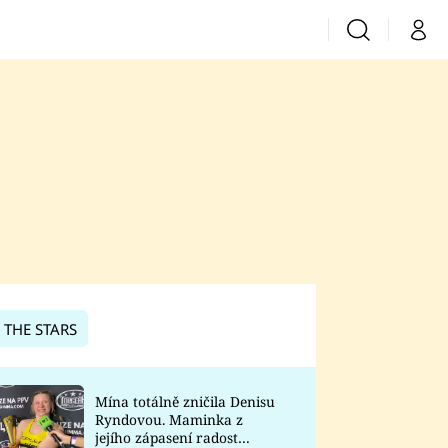
Vyhledávání
Můj 
Prima+
CNN Prima News
Prima Fresh
Prima Living
Prima Zoom
 THE STARS
Prima Lajk
Mína totálně zničila Denisu
Ryndovou. Maminka z
Sledujte nás
jejího zápasení radost