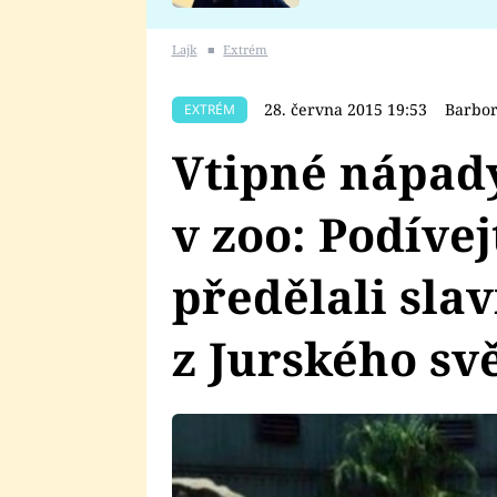
se v Plzni stalo
Lajk
■
Extrém
28. června 2015 19:53
Barbor
EXTRÉM
Vtipné nápady
v zoo: Podívej
předělali sla
z Jurského sv