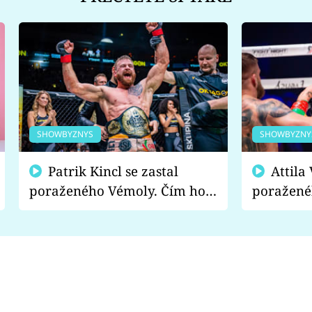
SHOWBYZNYS
SHOWBYZNY
Patrik Kincl se zastal
Attila Végh podpořil
poraženého Vémoly. Čím ho
poražené
fanoušci naštvali?
chce radě
s vítězem