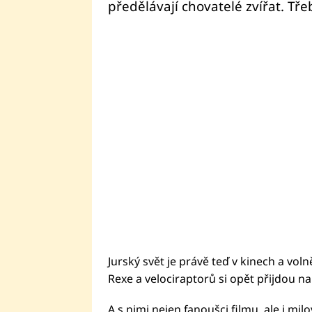
předělávají chovatelé zvířat. Třeb
Jurský svět je právě teď v kinech a voln
Rexe a velociraptorů si opět přijdou na
A s nimi nejen fanoušci filmu, ale i mi