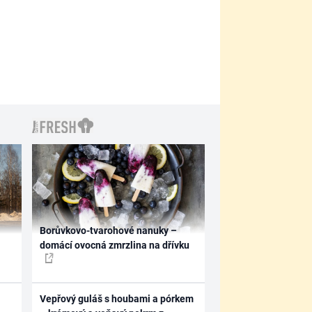
Borůvkovo-tvarohové nanuky –
domácí ovocná zmrzlina na dřívku
Vepřový guláš s houbami a pórkem