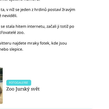
 ta, v níž se jeden z hrdinů postaví žravým
ě neviděli.
se stala hitem internetu, začali ji totiž po
třovatelé zoo.
tteru najdete mraky fotek, kde jsou
nebo slepice.
FOTOGALERIE
Zoo Jurský svět