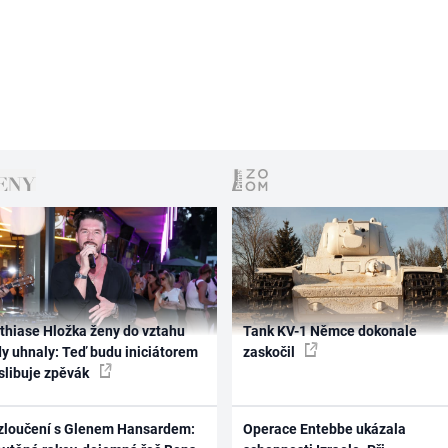
thiase Hložka ženy do vztahu
Tank KV-1 Němce dokonale
dy uhnaly: Teď budu iniciátorem
zaskočil
 slibuje zpěvák
zloučení s Glenem Hansardem:
Operace Entebbe ukázala