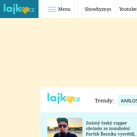
Menu
Showbyznys
Youtube
Youtuberky
Youtubeři
SHOPAHOLICADEL
FATTYPILLOW
ANNA ŠULC
FREESCOOT
SUGAR DENNY
ADAM KAJUMI
LADUŠKA
TADEÁŠ KUBĚNKA
DOMINIKA
DATEL
Trendy:
KARLO
MYSLIVCOVÁ
Známý český rapper
obviněn ze znásilnění:
Parťák Řezníka vysvětlil, 