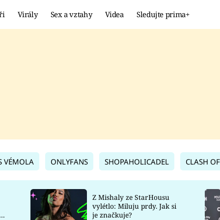
ři
Virály
Sex a vztahy
Videa
Sledujte prima+
Showbyznys
Extrém
VIRÁLY
KURIOZITY
VIDEA
KVÍZY
S VÉMOLA
ONLYFANS
SHOPAHOLICADEL
CLASH OF
Z Mishaly ze StarHousu
vylétlo: Miluju prdy. Jak si
co
je značkuje?