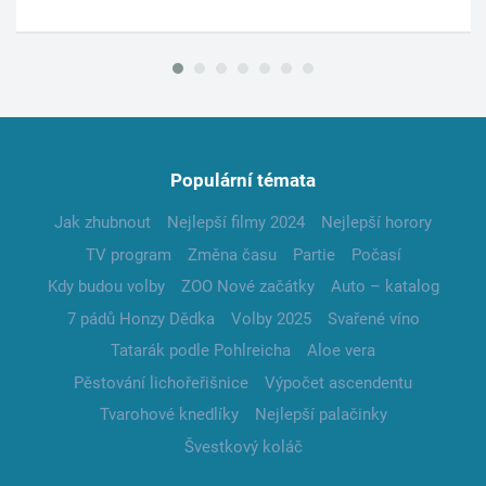
Populární témata
Jak zhubnout
Nejlepší filmy 2024
Nejlepší horory
TV program
Změna času
Partie
Počasí
Kdy budou volby
ZOO Nové začátky
Auto – katalog
7 pádů Honzy Dědka
Volby 2025
Svařené víno
Tatarák podle Pohlreicha
Aloe vera
Pěstování lichořeřišnice
Výpočet ascendentu
Tvarohové knedlíky
Nejlepší palačinky
Švestkový koláč