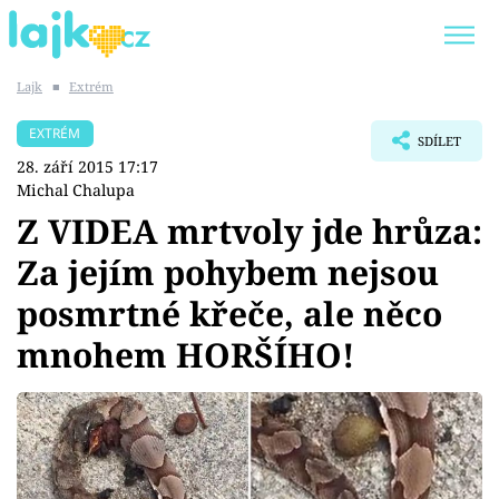
Lajk
■
Extrém
Trendy:
KARLOS VÉMOLA
ONLYFANS
EXTRÉM
SDÍLET
SHOPAHOLICADEL
CLASH OF THE STARS
28. září 2015 17:17
Michal Chalupa
Z VIDEA mrtvoly jde hrůza:
Za jejím pohybem nejsou
Témata
posmrtné křeče, ale něco
Showbyznys
mnohem HORŠÍHO!
Youtubeři
Virály