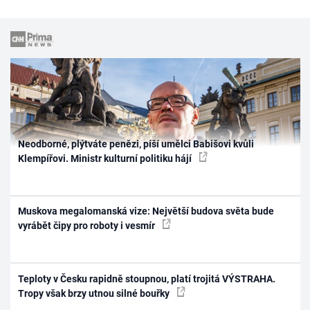
Neodborné, plýtváte penězi, píší umělci Babišovi kvůli
Klempířovi. Ministr kulturní politiku hájí
Muskova megalomanská vize: Největší budova světa bude
vyrábět čipy pro roboty i vesmír
Teploty v Česku rapidně stoupnou, platí trojitá VÝSTRAHA.
Tropy však brzy utnou silné bouřky