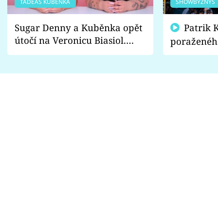
TADEÁŠ KUBĚNKA
SHOWBYZNYS
Sugar Denny a Kuběnka opět
Patrik Kincl se zastal
útočí na Veronicu Biasiol.
poraženéh
Proč je podle nich falešná a
fanoušci n
lže o své nevěře?