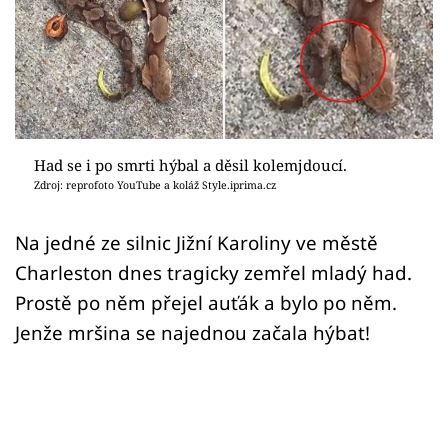
Sex a vztahy
Videa
Sledujte prima+
Přihlášení
Had se i po smrti hýbal a děsil kolemjdoucí.
Zdroj: reprofoto YouTube a koláž Style.iprima.cz
Sledujte nás
Na jedné ze silnic Jižní Karoliny ve městě
Charleston dnes tragicky zemřel mladý had.
Prostě po něm přejel auťák a bylo po něm.
Jenže mršina se najednou začala hýbat!