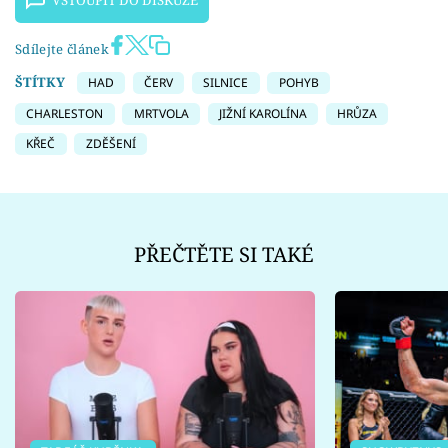
VSTOUPIT DO DISKUZE
Sdílejte článek
ŠTÍTKY
HAD
ČERV
SILNICE
POHYB
CHARLESTON
MRTVOLA
JIŽNÍ KAROLÍNA
HRŮZA
KŘEČ
ZDĚŠENÍ
PŘEČTĚTE SI TAKÉ