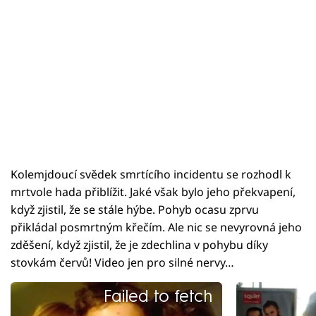
Kolemjdoucí svědek smrtícího incidentu se rozhodl k
mrtvole hada přiblížit. Jaké však bylo jeho překvapení,
když zjistil, že se stále hýbe. Pohyb ocasu zprvu
přikládal posmrtným křečím. Ale nic se nevyrovná jeho
zděšení, když zjistil, že je zdechlina v pohybu díky
stovkám červů! Video jen pro silné nervy…
Failed to fetch