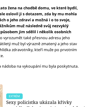
ato žena na chodbě domu, ve které bydlí,
ale oslovil ji s dotazem, zda by mu mohla
ch o jeho zdraví a možná i o to svoje,
trážníkům muž následně svůj nezvyklý
ůsobem jim sdělil i několik osobních
řilo vyrozumět také přesnou adresu jeho
tiletý muž byl výrazně zmatený a jeho stav
hlídka zdravotníky, kteří muže po prvotním
ce.
a nádoba na vykoupání mu byla poskytnuta.
EXTRÉM
Sexy policistka ukázala křivky