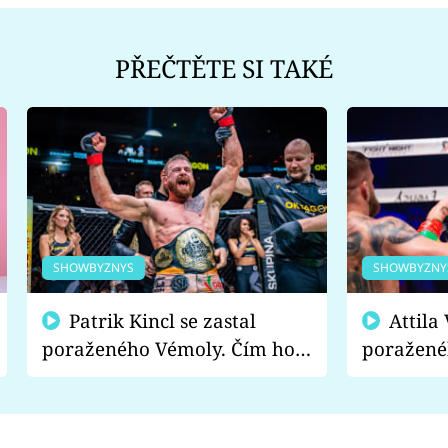
PŘEČTĚTE SI TAKÉ
SHOWBYZNYS
SHOWBYZNY
Patrik Kincl se zastal
Attila Végh podpořil
poraženého Vémoly. Čím ho
poražené
fanoušci naštvali?
chce radě
s vítězem