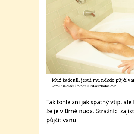
Muž žadonil, jestli mu někdo půjčí v
Zdroj: ilustrační foto/thinkstockphotos.com
Tak tohle zní jak špatný vtip, ale
že je v Brně nuda. Strážníci zajist
půjčit vanu.