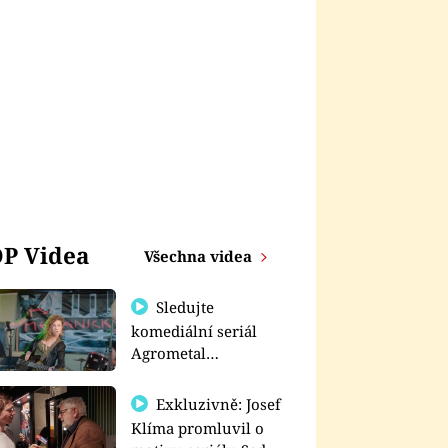
P Videa
Všechna videa
Sledujte
komediální seriál
Agrometal
exkluzivně na
prima+
Exkluzivně: Josef
Klíma promluvil o