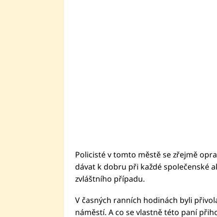
Policisté v tomto městě se zřejmě opr
dávat k dobru při každé společenské ak
zvláštního případu.
V časných ranních hodinách byli přivo
náměstí. A co se vlastně této paní přih