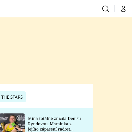
Vyhledávání
Můj 
Prima+
CNN Prima News
Prima Fresh
Prima Living
Prima Zoom
 THE STARS
Prima Lajk
Mína totálně zničila Denisu
Ryndovou. Maminka z
Sledujte nás
jejího zápasení radost