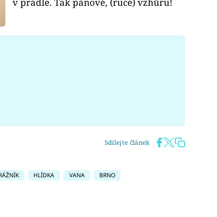
v prádle. Tak pánové, (ruce) vzhůru!
Sdílejte článek
RÁŽNÍK
HLÍDKA
VANA
BRNO