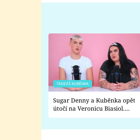
TADEÁŠ KUBĚNKA
Sugar Denny a Kuběnka opět
útočí na Veronicu Biasiol.
Proč je podle nich falešná a
lže o své nevěře?