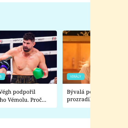
S
VIRÁLY
Bývalá pornoherečka
prozradila, co ji šokova
ho Vémolu. Proč
natáčení Euforie. Vážně
ji zápasit s ním než
bylo drsnější než hanba
 Kinclem?
filmy?