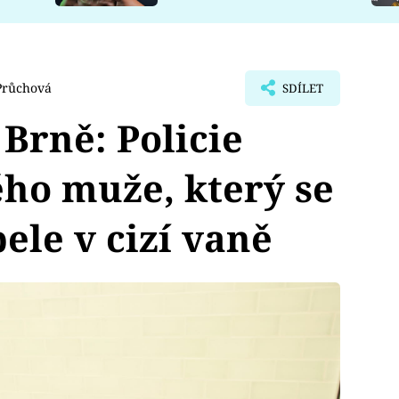
Průchová
SDÍLET
Brně: Policie
ho muže, který se
le v cizí vaně