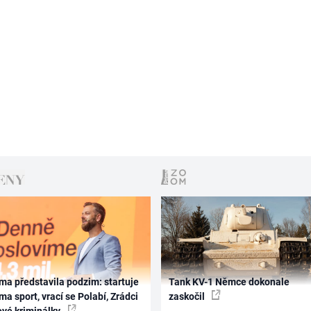
ma představila podzim: startuje
Tank KV-1 Němce dokonale
ma sport, vrací se Polabí, Zrádci
zaskočil