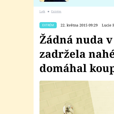
se v Plzni stalo
Lajk
■
Extrém
22. května 2015 09:29
Lucie 
EXTRÉM
Žádná nuda v 
zadržela nahé
domáhal koupe