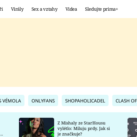
ři
Virály
Sex a vztahy
Videa
Sledujte prima+
Showbyznys
Extrém
VIRÁLY
KURIOZITY
VIDEA
KVÍZY
S VÉMOLA
ONLYFANS
SHOPAHOLICADEL
CLASH OF
Z Mishaly ze StarHousu
vylétlo: Miluju prdy. Jak si
co
je značkuje?