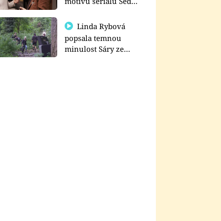
motivu seriálu Sedm
schodů k moci
Linda Rybová
popsala temnou
minulost Sáry ze
seriálu Zákony vlka