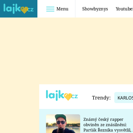
Menu
Showbyznys
Youtube
Youtuberky
Youtubeři
SHOPAHOLICADEL
FATTYPILLOW
ANNA ŠULC
FREESCOOT
SUGAR DENNY
ADAM KAJUMI
LADUŠKA
TADEÁŠ KUBĚNKA
DOMINIKA
DATEL
Trendy:
KARLO
MYSLIVCOVÁ
Známý český rapper
obviněn ze znásilnění:
Parťák Řezníka vysvětlil, 