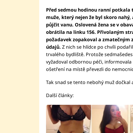
Před sedmou hodinou ranní potkala t
muže, který nejen že byl skoro nahý, 
půjčit vanu. Oslovená žena se v obavá
obrátila na linku 156. Přivolaným s
požadavek zopakoval a zmatečným zp
údajů.
Z nich se hlídce po chvíli poda
trvalého bydliště. Protože sedmašedesá
vyžadoval odbornou péči, informovala 
ošetření na místě převezli do nemocni
Tak snad se tento nebohý muž dočkal 
Další články: