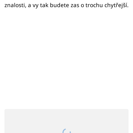
Sex a vztahy
znalosti, a vy tak budete zas o trochu chytřejší.
Videa
Sledujte prima+
Přihlášení
Sledujte nás