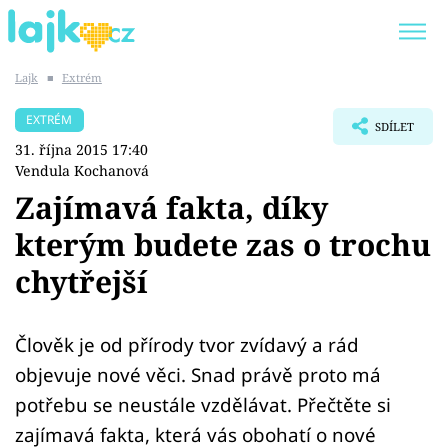
Lajk
■
Extrém
Trendy:
KARLOS VÉMOLA
ONLYFANS
EXTRÉM
SDÍLET
SHOPAHOLICADEL
CLASH OF THE STARS
31. října 2015 17:40
Vendula Kochanová
Zajímavá fakta, díky
kterým budete zas o trochu
Témata
chytřejší
Showbyznys
Člověk je od přírody tvor zvídavý a rád
Youtubeři
objevuje nové věci. Snad právě proto má
Virály
potřebu se neustále vzdělávat. Přečtěte si
zajímavá fakta, která vás obohatí o nové