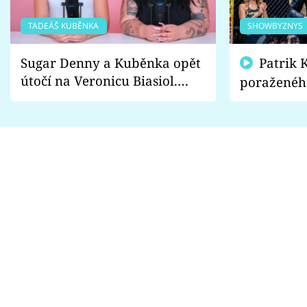
TADEÁŠ KUBĚNKA
SHOWBYZNYS
Sugar Denny a Kuběnka opět
Patrik Kincl se zastal
útočí na Veronicu Biasiol.
poraženéh
Proč je podle nich falešná a
fanoušci n
lže o své nevěře?