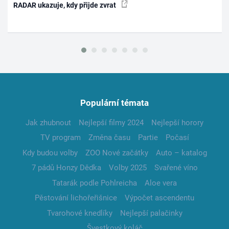
RADAR ukazuje, kdy přijde zvrat
Populární témata
Jak zhubnout
Nejlepší filmy 2024
Nejlepší horory
TV program
Změna času
Partie
Počasí
Kdy budou volby
ZOO Nové začátky
Auto – katalog
7 pádů Honzy Dědka
Volby 2025
Svařené víno
Tatarák podle Pohlreicha
Aloe vera
Pěstování lichořeřišnice
Výpočet ascendentu
Tvarohové knedlíky
Nejlepší palačinky
Švestkový koláč