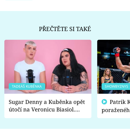
PŘEČTĚTE SI TAKÉ
TADEÁŠ KUBĚNKA
SHOWBYZNYS
Sugar Denny a Kuběnka opět
Patrik Kincl se zastal
útočí na Veronicu Biasiol.
poraženéh
Proč je podle nich falešná a
fanoušci n
lže o své nevěře?