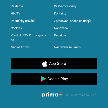
Reklama
Castingy a výzvy
HbbTV
Kontakty
Podmínky užívání
Zpracování osobních údajů
Cookies
Nápověda
Vlastník FTV Prima spol. s
Redakce
r.o.
Nahlásit chybu
Nastavení soukromí
App Store
Google Play
© FTV Prima spol. s r.o.