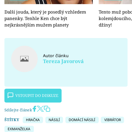
Další jouda, který je posedlý vzhledem
Tento muž pob
panenky. Tenhle Ken chce být
kolemjdoucího, 
nejkrásnějším mužem planety
džíny!
Autor článku
Tereza Javorová
VSTOUPIT DO DISKUZE
Sdílejte článek
ŠTÍTKY
HRAČKA
NÁSILÍ
DOMÁCÍ NÁSILÍ
VIBRÁTOR
EXMANŽELKA