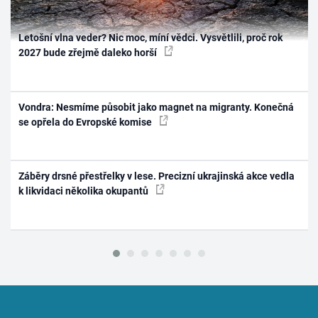
Letošní vlna veder? Nic moc, míní vědci. Vysvětlili, proč rok
2027 bude zřejmě daleko horší
Vondra: Nesmíme působit jako magnet na migranty. Konečná
se opřela do Evropské komise
Záběry drsné přestřelky v lese. Precizní ukrajinská akce vedla
k likvidaci několika okupantů