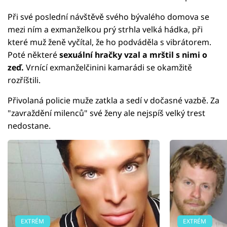
Při své poslední návštěvě svého bývalého domova se
mezi ním a exmanželkou prý strhla velká hádka, při
které muž ženě vyčítal, že ho podváděla s vibrátorem.
Poté některé
sexuální hračky vzal a mrštil s nimi o
zeď.
Vrnící exmanželčinini kamarádi se okamžitě
rozříštili.
Přivolaná policie muže zatkla a sedí v dočasné vazbě. Za
"zavraždění milenců" své ženy ale nejspíš velký trest
nedostane.
EXTRÉM
EXTRÉM