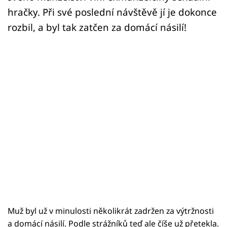
Sex a vztahy
hračky. Při své poslední návštěvě jí je dokonce
Videa
rozbil, a byl tak zatčen za domácí násilí!
Sledujte prima+
Přihlášení
Sledujte nás
Muž byl už v minulosti několikrát zadržen za výtržnosti
a domácí násilí. Podle strážníků teď ale číše už přetekla.