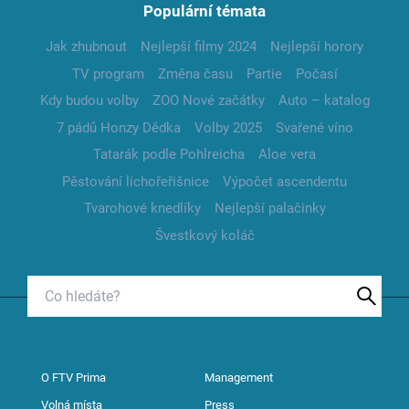
Populární témata
Jak zhubnout
Nejlepší filmy 2024
Nejlepší horory
TV program
Změna času
Partie
Počasí
Kdy budou volby
ZOO Nové začátky
Auto – katalog
7 pádů Honzy Dědka
Volby 2025
Svařené víno
Tatarák podle Pohlreicha
Aloe vera
Pěstování lichořeřišnice
Výpočet ascendentu
Tvarohové knedlíky
Nejlepší palačinky
Švestkový koláč
O FTV Prima
Management
Volná místa
Press