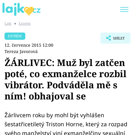
Lajk
■
Extrém
Trendy:
KARLOS VÉMOLA
ONLYFANS
EXTRÉM
SDÍLET
SHOPAHOLICADEL
CLASH OF THE STARS
12. července 2015 12:00
Tereza Javorová
ŽÁRLIVEC: Muž byl zatčen
poté, co exmanželce rozbil
Témata
vibrátor. Podváděla mě s
Showbyznys
ním! obhajoval se
Youtubeři
Žárlivcem roku by mohl být vyhlášen
Virály
šestatřicetiletý Triston Horne, který za rozpad
svého manželství viní exmanželčiny sexuální