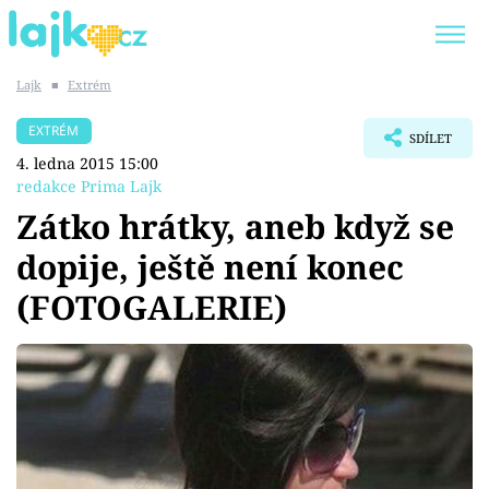
Lajk
■
Extrém
Trendy:
KARLOS VÉMOLA
ONLYFANS
EXTRÉM
SDÍLET
SHOPAHOLICADEL
CLASH OF THE STARS
4. ledna 2015 15:00
redakce Prima Lajk
Zátko hrátky, aneb když se
dopije, ještě není konec
Témata
(FOTOGALERIE)
Showbyznys
Youtubeři
Virály