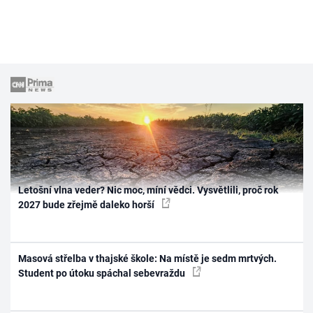
Letošní vlna veder? Nic moc, míní vědci. Vysvětlili, proč rok
2027 bude zřejmě daleko horší
Masová střelba v thajské škole: Na místě je sedm mrtvých.
Student po útoku spáchal sebevraždu