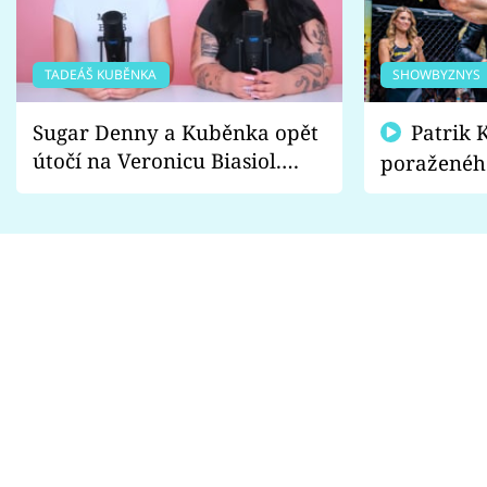
TADEÁŠ KUBĚNKA
SHOWBYZNYS
Sugar Denny a Kuběnka opět
Patrik Kincl se zastal
útočí na Veronicu Biasiol.
poraženéh
Proč je podle nich falešná a
fanoušci n
lže o své nevěře?