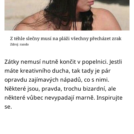
Sex a vztahy
Videa
Sledujte prima+
Z téhle slečny musí na pláži všechny přecházet zrak
Zdroj: rando
Přihlášení
Zátky nemusí nutně končit v popelnici. Jestli
máte kreativního ducha, tak tady je pár
Sledujte nás
opravdu zajímavých nápadů, co s nimi.
Některé jsou, pravda, trochu bizardní, ale
některé vůbec nevypadají marně. Inspirujte
se.