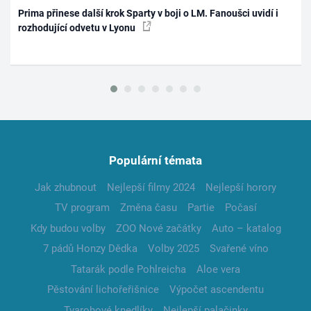
Prima přinese další krok Sparty v boji o LM. Fanoušci uvidí i
rozhodující odvetu v Lyonu
Populární témata
Jak zhubnout
Nejlepší filmy 2024
Nejlepší horory
TV program
Změna času
Partie
Počasí
Kdy budou volby
ZOO Nové začátky
Auto – katalog
7 pádů Honzy Dědka
Volby 2025
Svařené víno
Tatarák podle Pohlreicha
Aloe vera
Pěstování lichořeřišnice
Výpočet ascendentu
Tvarohové knedlíky
Nejlepší palačinky