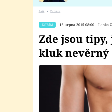
se v Plzni stalo
Lajk
■
Extrém
16. srpna 2015 08:00
Lenka Z
EXTRÉM
Zde jsou tipy, 
kluk nevěrný