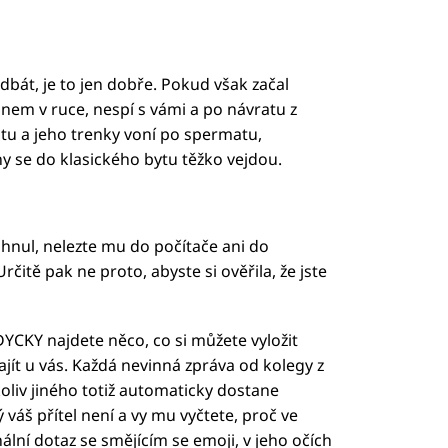
bát, je to jen dobře. Pokud však začal
efonem v ruce, nespí s vámi a po návratu z
otu a jeho trenky voní po spermatu,
y se do klasického bytu těžko vejdou.
zahnul, nelezte mu do počítače ani do
rčitě pak ne proto, abyste si ověřila, že jste
YCKY najdete něco, co si můžete vyložit
jít u vás. Každá nevinná zpráva od kolegy z
liv jiného totiž automaticky dostane
váš přítel není a vy mu vyčtete, proč ve
ální dotaz se smějícím se emoji, v jeho očích