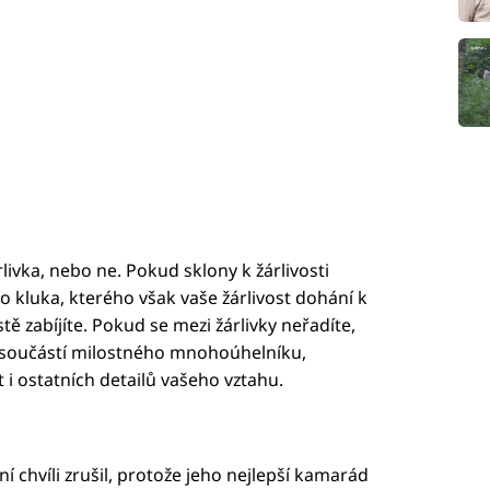
rlivka, nebo ne. Pokud sklony k žárlivosti
kluka, kterého však vaše žárlivost dohání k
stě zabíjíte. Pokud se mezi žárlivky neřadíte,
e součástí milostného mnohoúhelníku,
t i ostatních detailů vašeho vztahu.
dní chvíli zrušil, protože jeho nejlepší kamarád