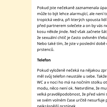
Pokud jste nečekaně zaznamenala úpad
může to být lehce alarmující, ale není 
tropická vedra, při kterých spousta li
před partnerem svlečete a on by vás ne
kosu někde jinde. Než však začnete šát
že sexuální chtíč je často ovlivněn tř
Nebo také tím, že jste v poslední době
prstenců.
Telefon
Pokud vyloženě nečeká na nějakou zpr
měl svůj telefon neustále u sebe. Takže
WC a v noci ho má na nočním stolku ot
modu, něco není ok. Netvrdíme, že musí
velká pravděpodobnost, že před vámi s
ve svém volném čase určitě nesurfuje p
nejkrásnější prstýnek.