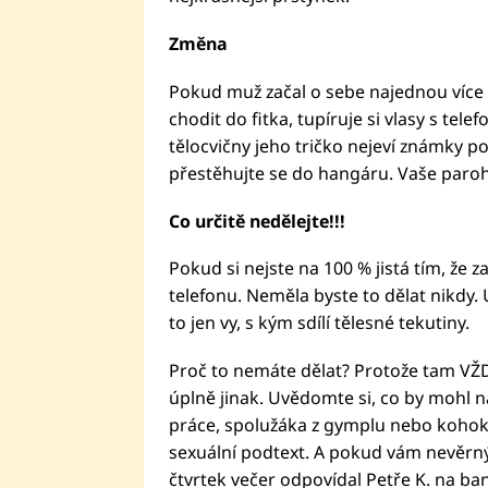
Změna
Pokud muž začal o sebe najednou více d
chodit do fitka, tupíruje si vlasy s tel
tělocvičny jeho tričko nejeví známky p
přestěhujte se do hangáru. Vaše paroh
Co určitě nedělejte!!!
Pokud si nejste na 100 % jistá tím, že 
telefonu. Neměla byste to dělat nikdy. U
to jen vy, s kým sdílí tělesné tekutiny.
Proč to nemáte dělat? Protože tam VŽD
úplně jinak. Uvědomte si, co by mohl na
práce, spolužáka z gymplu nebo kohoko
sexuální podtext. A pokud vám nevěrný 
čtvrtek večer odpovídal Petře K. na ban