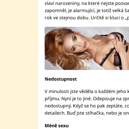
slaví narozeniny, na které nejste pozv
zapomněl, je alarmující, je totiž velká
rok ve stejnou dobu. Určitě si kluci o „
Nedostupnost
V minulosti jste věděla o každém jeho k
příjmu. Nyní je to jiné. Odepisuje na z
nedostupný. Když se ho pak zeptáte, co 
detailech. Buď jste stíhačka, nebo je o
Méně sexu