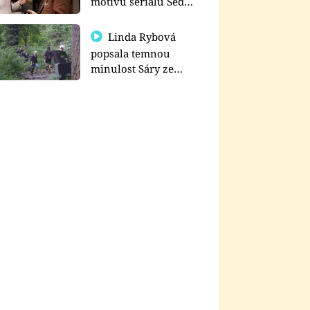
motivu seriálu Sedm
schodů k moci
Linda Rybová
popsala temnou
minulost Sáry ze
seriálu Zákony vlka