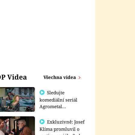
P Videa
Všechna videa
Sledujte
komediální seriál
Agrometal
exkluzivně na
prima+
Exkluzivně: Josef
Klíma promluvil o