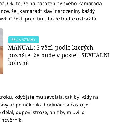
aná. Ok, to, že na narozeniny svého kamaráda
 šance, že „kamarád“ slaví narozeniny každý
pivku“ řekli před tím. Takže buďte ostražitá.
SEX A VZTAHY
MANUÁL: 5 věcí, podle kterých
poznáte, že bude v posteli SEXUÁLNÍ
bohyně
roku, když jste mu zavolala, tak byl vždy na
právy až po několika hodinách a často je
dělal, odpoví stroze, aniž by mluvil o
n nevěrník.