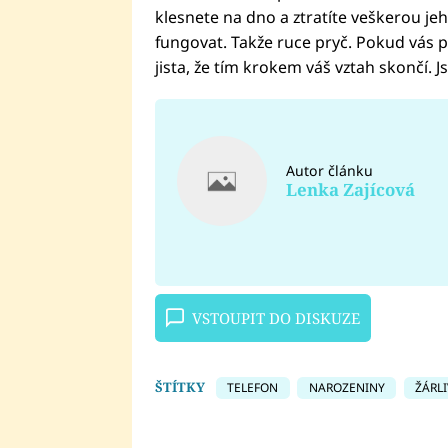
klesnete na dno a ztratíte veškerou j
fungovat. Takže ruce pryč. Pokud vás pá
jista, že tím krokem váš vztah skončí. J
Autor článku
Lenka Zajícová
VSTOUPIT DO DISKUZE
ŠTÍTKY
TELEFON
NAROZENINY
ŽÁRL