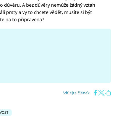
eho důvěru. A bez důvěry nemůže žádný vztah
lí prsty a vy to chcete vědět, musíte si být
ste na to připravena?
Sdílejte článek
IVOST