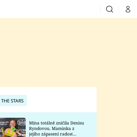
Vyhledávání
Můj 
Prima+
CNN Prima News
Prima Fresh
Prima Living
Prima Zoom
 THE STARS
Prima Lajk
Mína totálně zničila Denisu
Ryndovou. Maminka z
Sledujte nás
jejího zápasení radost