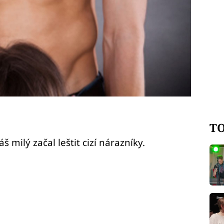
TO
áš milý začal leštit cizí nárazníky.