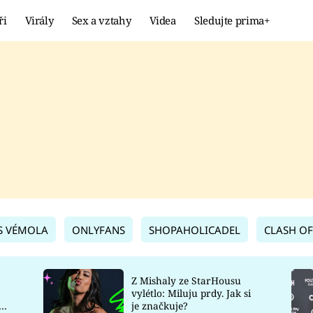
ři
Virály
Sex a vztahy
Videa
Sledujte prima+
Showbyznys
Extrém
VIRÁLY
KURIOZITY
VIDEA
KVÍZY
S VÉMOLA
ONLYFANS
SHOPAHOLICADEL
CLASH OF
Z Mishaly ze StarHousu
vylétlo: Miluju prdy. Jak si
co
je značkuje?