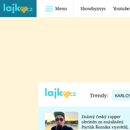
Menu
Showbyznys
Youtube
Youtuberky
Youtubeři
SHOPAHOLICADEL
FATTYPILLOW
ANNA ŠULC
FREESCOOT
SUGAR DENNY
ADAM KAJUMI
LADUŠKA
TADEÁŠ KUBĚNKA
DOMINIKA
DATEL
Trendy:
KARLO
MYSLIVCOVÁ
Známý český rapper
obviněn ze znásilnění:
Parťák Řezníka vysvětlil, 