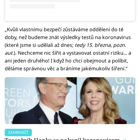
„Kvůli vlastnímu bezpečí zůstáváme odděleni do té
doby, než budeme znát výsledky testů na koronavirus
(které jsme si udělali až dnes;
tedy 15. března, pozn.
aut.
). Nechceme nic šířit a vystavovat ostatní riziku... a
ani jeden druhého! I když ho chci obejmout a políbit,
děláme správnou věc a bráníme jakémukoliv šíření.“
ZAHRANIČÍ