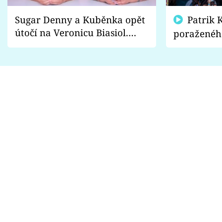
Sugar Denny a Kuběnka opět
Patrik Kincl se zastal
útočí na Veronicu Biasiol.
poraženéh
Proč je podle nich falešná a
fanoušci n
lže o své nevěře?