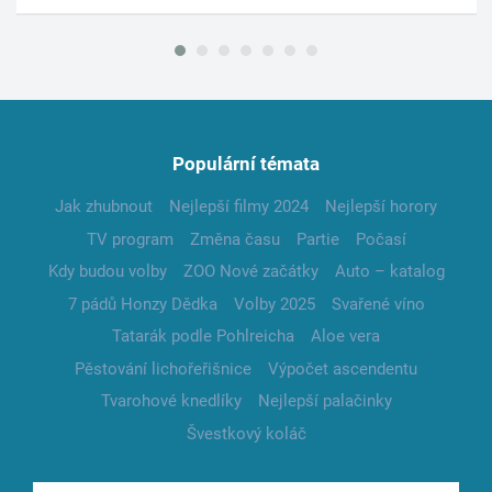
Populární témata
Jak zhubnout
Nejlepší filmy 2024
Nejlepší horory
TV program
Změna času
Partie
Počasí
Kdy budou volby
ZOO Nové začátky
Auto – katalog
7 pádů Honzy Dědka
Volby 2025
Svařené víno
Tatarák podle Pohlreicha
Aloe vera
Pěstování lichořeřišnice
Výpočet ascendentu
Tvarohové knedlíky
Nejlepší palačinky
Švestkový koláč