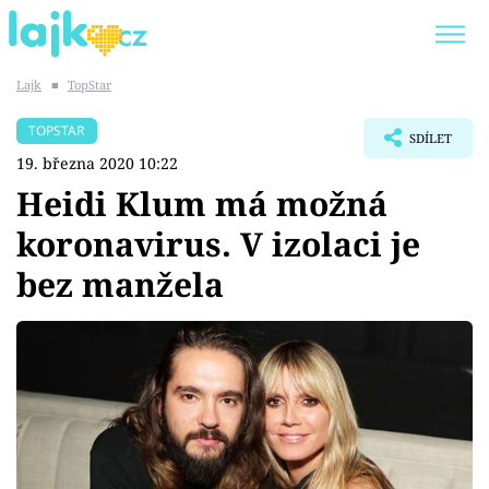
Lajk
■
TopStar
Trendy:
KARLOS VÉMOLA
ONLYFANS
TOPSTAR
SDÍLET
SHOPAHOLICADEL
CLASH OF THE STARS
19. března 2020 10:22
Heidi Klum má možná
koronavirus. V izolaci je
bez manžela
Témata
Showbyznys
Youtubeři
Virály