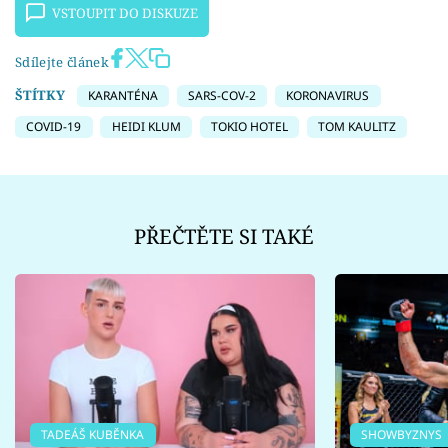
VSTOUPIT DO DISKUZE
Sdílejte článek
ŠTÍTKY
KARANTÉNA
SARS-COV-2
KORONAVIRUS
COVID-19
HEIDI KLUM
TOKIO HOTEL
TOM KAULITZ
PŘEČTĚTE SI TAKÉ
TADEÁŠ KUBĚNKA
SHOWBYZNYS