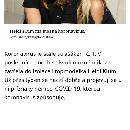
Sex a vztahy
Videa
Sledujte prima+
Heidi Klum má možná koronavirus.
Zdroj: instagram/@heidiklum
Přihlášení
Koronavirus je stále strašákem č. 1. V
posledních dnech se kvůli možné nákaze
Sledujte nás
zavřela do izolace i topmodelka Heidi Klum.
Už přes týden se necítí dobře a projevují se u
ní příznaky nemoci COVID-19, kterou
koronavirus způsobuje.