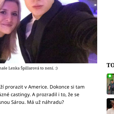
TO
aše Lenka Špillarová to není. :)
í prorazit v Americe. Dokonce si tam
zné castingy. A prozradil i to, že se
ásnou Sárou. Má už náhradu?