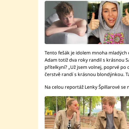
Tento fešák je idolem mnoha mladých d
Adam totiž dva roky randil s krásnou Sár
přítelkyní? „Už jsem volnej, poprvé po 
čerstvě randí s krásnou blondýnkou. Tak
Na celou reportáž Lenky Špillarové se