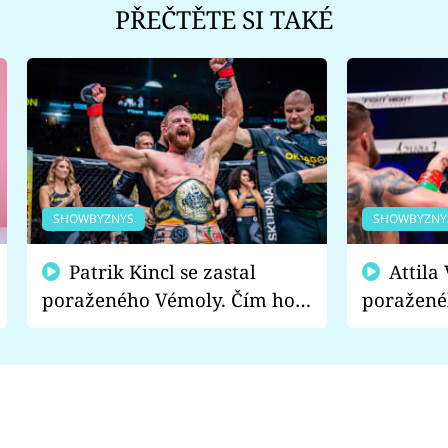
PŘEČTĚTE SI TAKÉ
SHOWBYZNYS
SHOWBYZNY
Patrik Kincl se zastal
Attila Végh podpořil
poraženého Vémoly. Čím ho
poražené
fanoušci naštvali?
chce radě
s vítězem