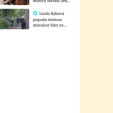
motivu seriálu Sedm
schodů k moci
Linda Rybová
popsala temnou
minulost Sáry ze
seriálu Zákony vlka