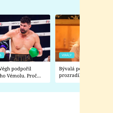
S
VIRÁLY
Bývalá pornoherečka
prozradila, co ji šokova
ho Vémolu. Proč
natáčení Euforie. Vážně
ji zápasit s ním než
bylo drsnější než hanba
 Kinclem?
filmy?