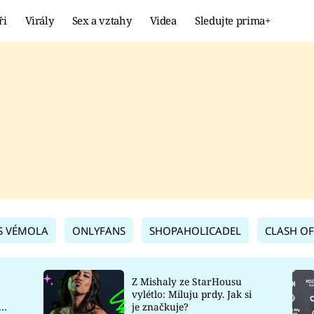
ři
Virály
Sex a vztahy
Videa
Sledujte prima+
Showbyznys
Extrém
VIRÁLY
KURIOZITY
VIDEA
KVÍZY
S VÉMOLA
ONLYFANS
SHOPAHOLICADEL
CLASH OF
Z Mishaly ze StarHousu
vylétlo: Miluju prdy. Jak si
co
je značkuje?