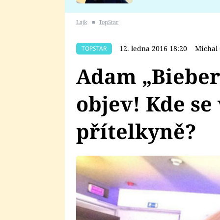
se v Plzni stalo
Lajk
■
TopStar
12. ledna 2016 18:20
Michal
TOPSTAR
Adam „Bieber
objev! Kde se
přítelkyně?