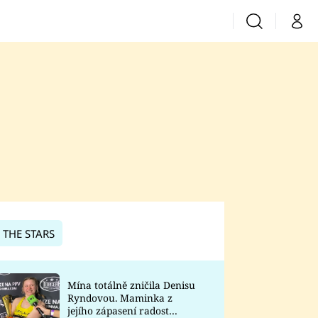
Vyhledávání
Můj 
Prima+
CNN Prima News
Prima Fresh
Prima Living
Prima Zoom
 THE STARS
Prima Lajk
Mína totálně zničila Denisu
Ryndovou. Maminka z
Sledujte nás
jejího zápasení radost