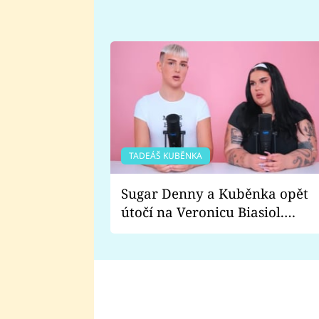
TADEÁŠ KUBĚNKA
Sugar Denny a Kuběnka opět
útočí na Veronicu Biasiol.
Proč je podle nich falešná a
lže o své nevěře?