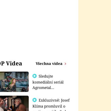
P Videa
Všechna videa
Sledujte
komediální seriál
Agrometal
exkluzivně na
prima+
Exkluzivně: Josef
Klíma promluvil o