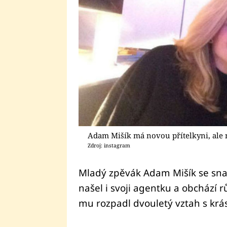
Adam Mišík má novou přítelkyni, ale n
Zdroj: instagram
Mladý zpěvák Adam Mišík se snaž
našel i svoji agentku a obchází rů
mu rozpadl dvouletý vztah s kr