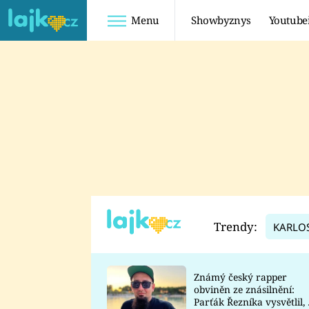
Menu
Showbyznys
Youtube
Youtuberky
Youtubeři
SHOPAHOLICADEL
FATTYPILLOW
ANNA ŠULC
FREESCOOT
SUGAR DENNY
ADAM KAJUMI
LADUŠKA
TADEÁŠ KUBĚNKA
DOMINIKA
DATEL
Trendy:
KARLO
MYSLIVCOVÁ
Známý český rapper
obviněn ze znásilnění:
Parťák Řezníka vysvětlil, 