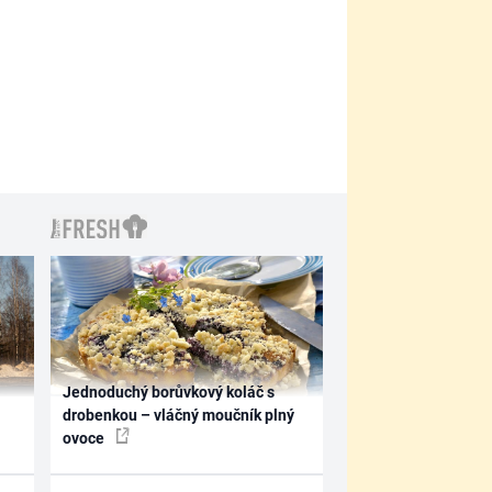
Jednoduchý borůvkový koláč s
drobenkou – vláčný moučník plný
ovoce