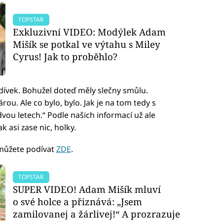
TOPSTAR
Exkluzivní VIDEO: Modýlek Adam
Mišík se potkal ve výtahu s Miley
Cyrus! Jak to proběhlo?
ívek. Bohužel doteď měly slečny smůlu.
ou. Ale co bylo, bylo. Jak je na tom tedy s
dvou letech.“ Podle našich informací už ale
 asi zase nic, holky.
 můžete podívat
ZDE
.
TOPSTAR
SUPER VIDEO! Adam Mišík mluví
o své holce a přiznává: „Jsem
zamilovanej a žárlivej!“ A prozrazuje