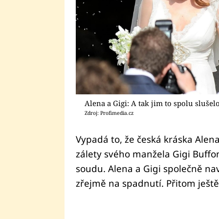
Alena a Gigi: A tak jim to spolu slušel
Zdroj: Profimedia.cz
Vypadá to, že česká kráska Alen
zálety svého manžela Gigi Buffo
soudu. Alena a Gigi společně navš
zřejmě na spadnutí. Přitom ještě