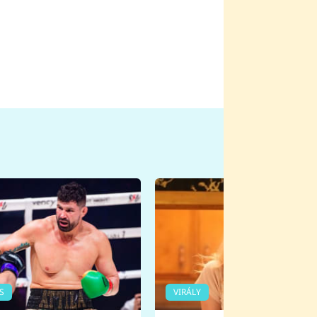
S
VIRÁLY