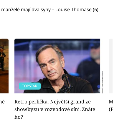
) manželé mají dva syny
–
Louise Thomase (6)
TOPSTAR
EXTRÉM
ně
Retro perlička: Největší grand ze
Mejdan k 
showbyzu v rozvodové síni. Znáte
(Fotogaler
ho?