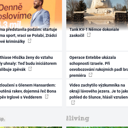
ma představila podzim: startuje
Tank KV-1 Němce dokonale
ma sport, vrací se Polabí, Zrádci
zaskočil
ové kriminálky
thiase Hložka ženy do vztahu
Operace Entebbe ukázala
dy uhnaly: Teď budu iniciátorem
schopnosti Izraele. Při
 slibuje zpěvák
osvobozování rukojmích padl br
premiéra
zloučení s Glenem Hansardem:
Video zachytilo výzkumníka na
outěná rakev, dojemná řeč Bona
okraji lávového jezera. Je to jak
zpěv Irglové s Vedderem
pohled do Slunce, hlásil vzruše