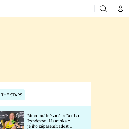
Vyhledávání
Můj 
Prima+
CNN Prima News
Prima Fresh
Prima Living
Prima Zoom
 THE STARS
Prima Lajk
Mína totálně zničila Denisu
Ryndovou. Maminka z
Sledujte nás
jejího zápasení radost