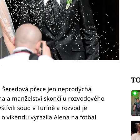
o
TO
a Šeredová přece jen neprodýchá
na a manželství skončí u rozvodového
tívili soud v Turíně a rozvod je
 o víkendu vyrazila Alena na fotbal.