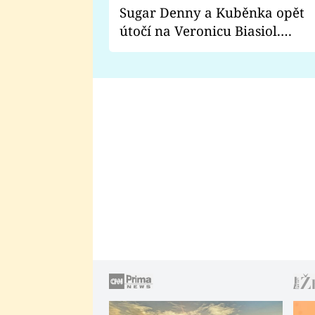
Sugar Denny a Kuběnka opět
útočí na Veronicu Biasiol.
Proč je podle nich falešná a
lže o své nevěře?