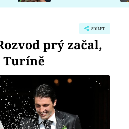
SDÍLET
Rozvod prý začal,
v Turíně