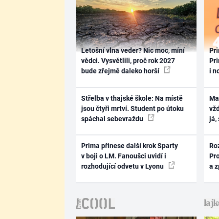
Letošní vlna veder? Nic moc, míní
Pri
vědci. Vysvětlili, proč rok 2027
Pri
bude zřejmě daleko horší
i n
Střelba v thajské škole: Na místě
Ma
jsou čtyři mrtví. Student po útoku
vž
spáchal sebevraždu
já,
Prima přinese další krok Sparty
Ro
v boji o LM. Fanoušci uvidí i
Pr
rozhodující odvetu v Lyonu
a 