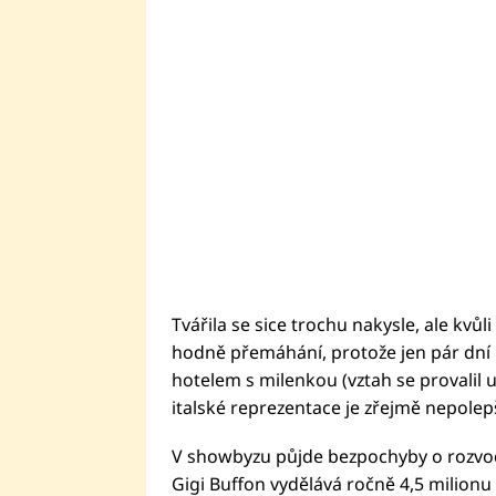
Tvářila se sice trochu nakysle, ale kvůl
hodně přemáhání, protože jen pár dní 
hotelem s milenkou (vztah se provalil 
italské reprezentace je zřejmě nepolepš
V showbyzu půjde bezpochyby o rozvod r
Gigi Buffon vydělává ročně 4,5 milionu 