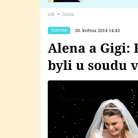
se v Plzni stalo
Lajk
■
TopStar
20. května 2014 14:43
TOPSTAR
Alena a Gigi: 
byli u soudu 