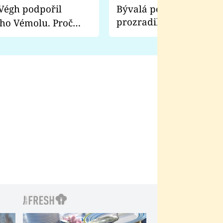
Bývalá pornoherečka
prozradila, co ji šokova
ho Vémolu. Proč
natáčení Euforie. Vážně
ji zápasit s ním než
bylo drsnější než hanba
 Kinclem?
filmy?