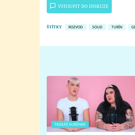
VSTOUPIT DO DISKUZE
ŠTÍTKY
ROZVOD
SOUD
TURÍN
G
TADEÁŠ KUBĚNKA