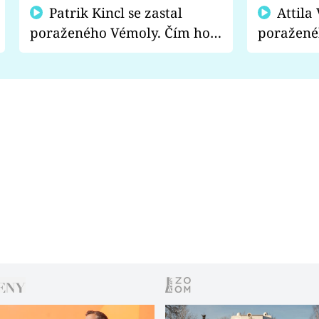
Patrik Kincl se zastal
Attila Végh podpořil
poraženého Vémoly. Čím ho
poražené
fanoušci naštvali?
chce radě
s vítězem