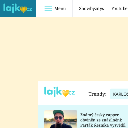
Menu
Showbyznys
Youtube
Youtuberky
Youtubeři
SHOPAHOLICADEL
FATTYPILLOW
ANNA ŠULC
FREESCOOT
SUGAR DENNY
ADAM KAJUMI
LADUŠKA
TADEÁŠ KUBĚNKA
DOMINIKA
DATEL
Trendy:
KARLO
MYSLIVCOVÁ
Známý český rapper
obviněn ze znásilnění:
Parťák Řezníka vysvětlil, 