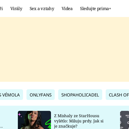
ři
Virály
Sex a vztahy
Videa
Sledujte prima+
Showbyznys
Extrém
VIRÁLY
KURIOZITY
VIDEA
KVÍZY
S VÉMOLA
ONLYFANS
SHOPAHOLICADEL
CLASH OF
Z Mishaly ze StarHousu
vylétlo: Miluju prdy. Jak si
co
je značkuje?