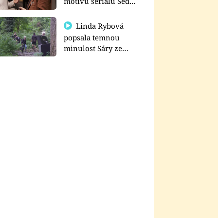
motivu seriálu Sedm
schodů k moci
Linda Rybová
popsala temnou
minulost Sáry ze
seriálu Zákony vlka