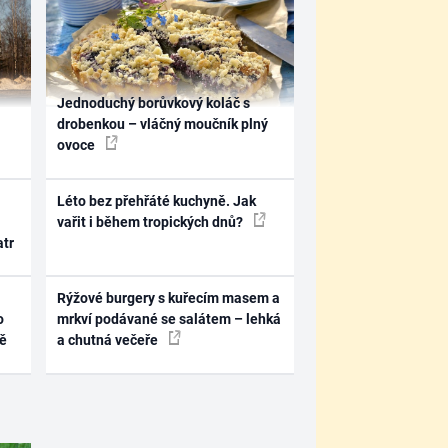
Jednoduchý borůvkový koláč s
drobenkou – vláčný moučník plný
ovoce
Léto bez přehřáté kuchyně. Jak
vařit i během tropických dnů?
atr
Rýžové burgery s kuřecím masem a
o
mrkví podávané se salátem – lehká
ně
a chutná večeře