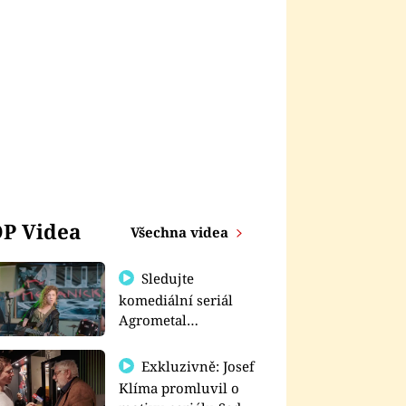
P Videa
Všechna videa
Sledujte
komediální seriál
Agrometal
exkluzivně na
prima+
Exkluzivně: Josef
Klíma promluvil o