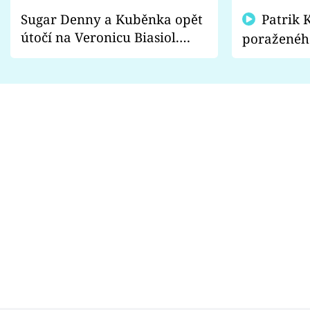
Sugar Denny a Kuběnka opět
Patrik Kincl se zastal
útočí na Veronicu Biasiol.
poraženéh
Proč je podle nich falešná a
fanoušci n
lže o své nevěře?