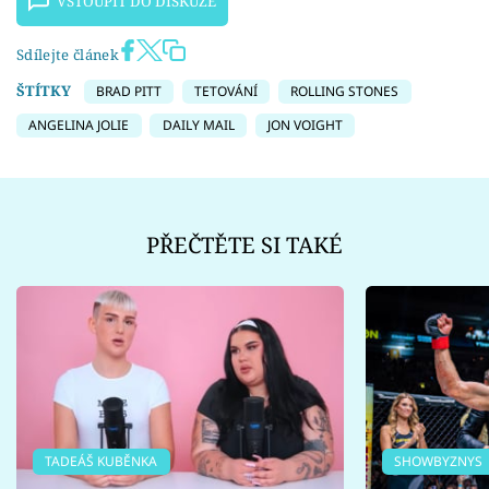
VSTOUPIT DO DISKUZE
Sdílejte článek
ŠTÍTKY
BRAD PITT
TETOVÁNÍ
ROLLING STONES
ANGELINA JOLIE
DAILY MAIL
JON VOIGHT
PŘEČTĚTE SI TAKÉ
TADEÁŠ KUBĚNKA
SHOWBYZNYS