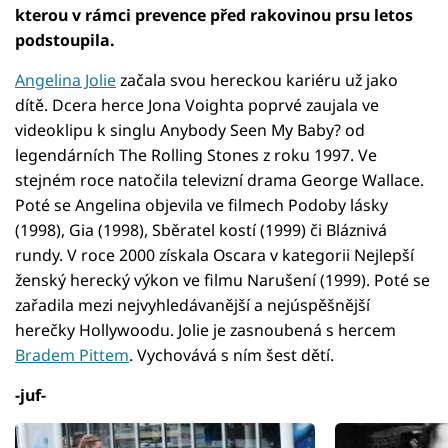
kterou v rámci prevence před rakovinou prsu letos
podstoupila.
Angelina Jolie
začala svou hereckou kariéru už jako
dítě. Dcera herce Jona Voighta poprvé zaujala ve
videoklipu k singlu Anybody Seen My Baby? od
legendárních The Rolling Stones z roku 1997. Ve
stejném roce natočila televizní drama George Wallace.
Poté se Angelina objevila ve filmech Podoby lásky
(1998), Gia (1998), Sběratel kostí (1999) či Bláznivá
rundy. V roce 2000 získala Oscara v kategorii Nejlepší
ženský herecký výkon ve filmu Narušení (1999). Poté se
zařadila mezi nejvyhledávanější a nejúspěšnější
herečky Hollywoodu. Jolie je zasnoubená s hercem
Bradem Pittem
. Vychovává s ním šest dětí.
-juf-