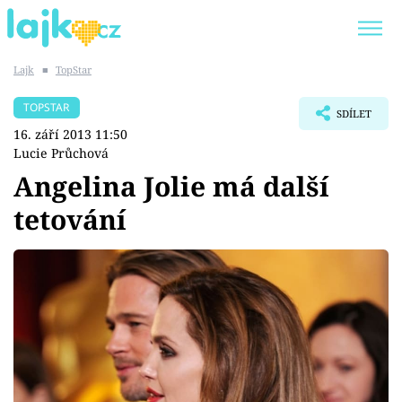
Lajk
■
TopStar
Trendy:
KARLOS VÉMOLA
ONLYFANS
TOPSTAR
SDÍLET
SHOPAHOLICADEL
CLASH OF THE STARS
16. září 2013 11:50
Lucie Průchová
Angelina Jolie má další
tetování
Témata
Showbyznys
Youtubeři
Virály