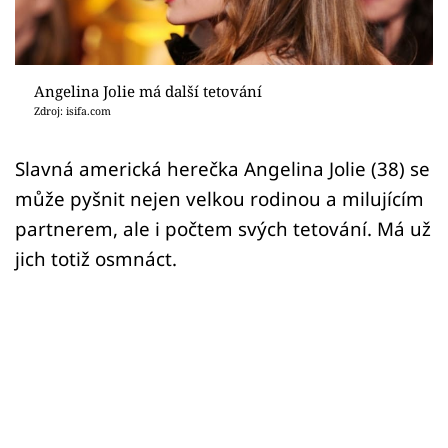
Sex a vztahy
Videa
Angelina Jolie má další tetování
Sledujte prima+
Zdroj: isifa.com
Přihlášení
Slavná americká herečka Angelina Jolie (38) se
může pyšnit nejen velkou rodinou a milujícím
partnerem, ale i počtem svých tetování. Má už
Sledujte nás
jich totiž osmnáct.