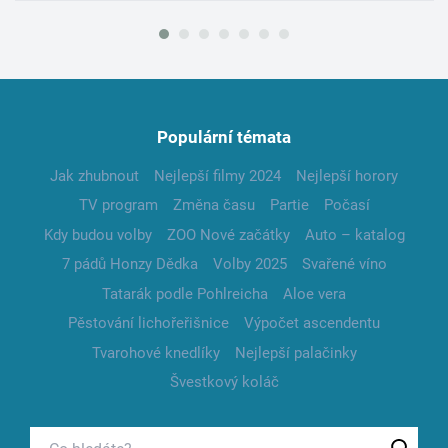
Populární témata
Jak zhubnout
Nejlepší filmy 2024
Nejlepší horory
TV program
Změna času
Partie
Počasí
Kdy budou volby
ZOO Nové začátky
Auto – katalog
7 pádů Honzy Dědka
Volby 2025
Svařené víno
Tatarák podle Pohlreicha
Aloe vera
Pěstování lichořeřišnice
Výpočet ascendentu
Tvarohové knedlíky
Nejlepší palačinky
Švestkový koláč