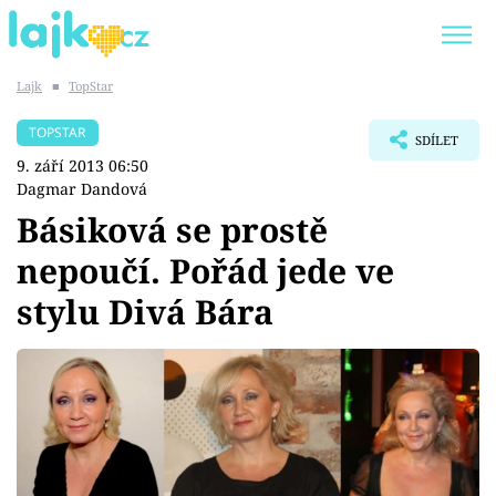
Lajk
■
TopStar
Trendy:
KARLOS VÉMOLA
ONLYFANS
TOPSTAR
SDÍLET
SHOPAHOLICADEL
CLASH OF THE STARS
9. září 2013 06:50
Dagmar Dandová
Básiková se prostě
nepoučí. Pořád jede ve
Témata
stylu Divá Bára
Showbyznys
Youtubeři
Virály