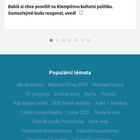
Babiš si chce posvítit na Klempířovu kulturní politiku.
Samozřejmě budu reagovat, uvedl
Populární témata
Jak zhubnout
Nejlepší filmy 2024
Nejlepší horory
TV program
Změna času
Partie
Počasí
Kdy budou volby
ZOO Nové začátky
Auto – katalog
7 pádů Honzy Dědka
Volby 2025
Svařené víno
Tatarák podle Pohlreicha
Aloe vera
Pěstování lichořeřišnice
Výpočet ascendentu