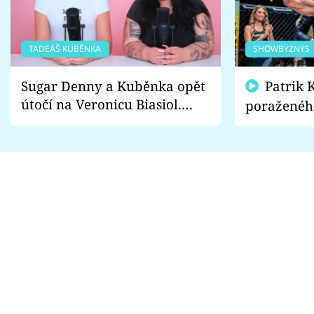
TADEÁŠ KUBĚNKA
SHOWBYZNYS
Sugar Denny a Kuběnka opět
Patrik Kincl se zastal
útočí na Veronicu Biasiol.
poraženéh
Proč je podle nich falešná a
fanoušci n
lže o své nevěře?