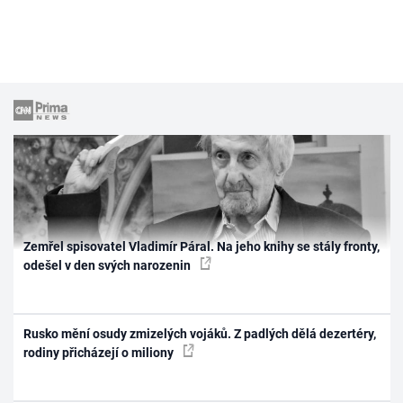
Zemřel spisovatel Vladimír Páral. Na jeho knihy se stály fronty,
odešel v den svých narozenin
Rusko mění osudy zmizelých vojáků. Z padlých dělá dezertéry,
rodiny přicházejí o miliony