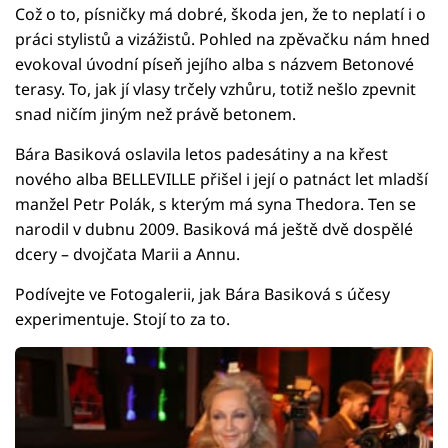
Což o to, písničky má dobré, škoda jen, že to neplatí i o
práci stylistů a vizážistů. Pohled na zpěvačku nám hned
evokoval úvodní píseň jejího alba s názvem Betonové
terasy. To, jak jí vlasy trčely vzhůru, totiž nešlo zpevnit
snad ničím jiným než právě betonem.
Bára Basiková oslavila letos padesátiny a na křest
nového alba BELLEVILLE přišel i její o patnáct let mladší
manžel Petr Polák, s kterým má syna Thedora. Ten se
narodil v dubnu 2009. Basiková má ještě dvě dospělé
dcery – dvojčata Marii a Annu.
Podívejte ve Fotogalerii, jak Bára Basiková s účesy
experimentuje. Stojí to za to.