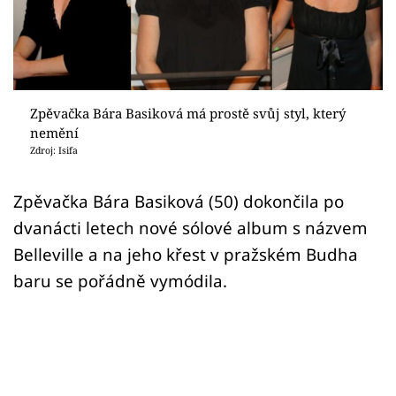
Sex a vztahy
Videa
Sledujte prima+
Zpěvačka Bára Basiková má prostě svůj styl, který
nemění
Přihlášení
Zdroj: Isifa
Zpěvačka Bára Basiková (50) dokončila po
Sledujte nás
dvanácti letech nové sólové album s názvem
Belleville a na jeho křest v pražském Budha
baru se pořádně vymódila.