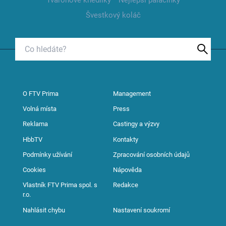
Tvarohové knedlíky
Nejlepší palačinky
Švestkový koláč
O FTV Prima
Management
Volná místa
Press
Reklama
Castingy a výzvy
HbbTV
Kontakty
Podmínky užívání
Zpracování osobních údajů
Cookies
Nápověda
Vlastník FTV Prima spol. s
Redakce
r.o.
Nahlásit chybu
Nastavení soukromí