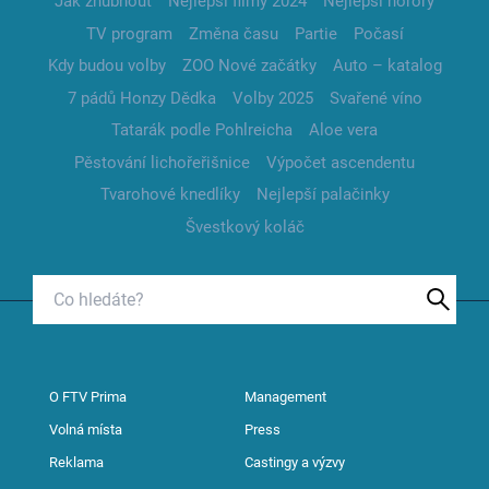
Jak zhubnout
Nejlepší filmy 2024
Nejlepší horory
TV program
Změna času
Partie
Počasí
Kdy budou volby
ZOO Nové začátky
Auto – katalog
7 pádů Honzy Dědka
Volby 2025
Svařené víno
Tatarák podle Pohlreicha
Aloe vera
Pěstování lichořeřišnice
Výpočet ascendentu
Tvarohové knedlíky
Nejlepší palačinky
Švestkový koláč
O FTV Prima
Management
Volná místa
Press
Reklama
Castingy a výzvy