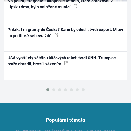
Na pokraji tragédie: Ukrajinské letadlo, které ohrožoval v
Lipsku dron, bylo naložené municí
Přilákat migranty do Česka? Sami by odešli, tvrdí expert. Mluví
i o politické sebevraždě
USA vystřílely většinu klíčových raket, tvrdí CNN. Trump se
ostře ohradil, hrozí i vězením
Populární témata