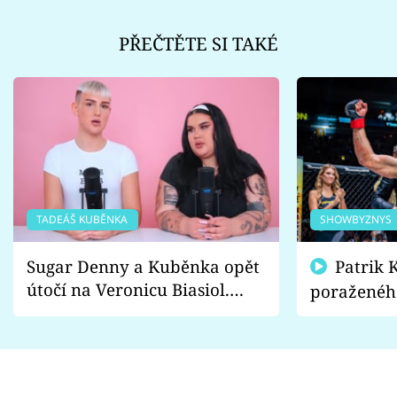
PŘEČTĚTE SI TAKÉ
TADEÁŠ KUBĚNKA
SHOWBYZNYS
Sugar Denny a Kuběnka opět
Patrik Kincl se zastal
útočí na Veronicu Biasiol.
poraženéh
Proč je podle nich falešná a
fanoušci n
lže o své nevěře?