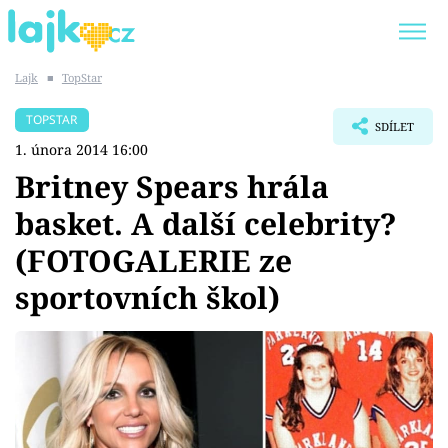
Lajk
■
TopStar
Trendy:
KARLOS VÉMOLA
ONLYFANS
TOPSTAR
SDÍLET
SHOPAHOLICADEL
CLASH OF THE STARS
1. února 2014 16:00
Britney Spears hrála
basket. A další celebrity?
(FOTOGALERIE ze
Témata
sportovních škol)
Showbyznys
Youtubeři
Virály