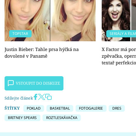
TOPSTAR
SERIÁLY A FIL
Justin Bieber: Tahle prsa hýčká na
X Factor má por
dovolené v Panamě
zpěvačka, opern
textař perfekci
VSTOUPIT DO DISKUZE
Sdílejte článek
ŠTÍTKY
POKLAD
BASKETBAL
FOTOGALERIE
DRES
BRITNEY SPEARS
ROZTLESKÁVAČKA