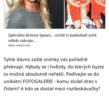
Sex a vztahy
Videa
Sledujte prima+
Zpěvačka Britney Spears... určitě si basketball ještě
Přihlášení
někdy zahraje...
Zdroj: twitter.com
Sledujte nás
Tyhle dávno zašlé snímky vás pořádně
překvapí. Hýbaly se i hvězdy, do kterých byste
to možná absolutně neřekli. Podívejte se do
unikátní FOTOGALERIE - komu slušel dres s
číslem? A kdo se dostal mezi roztleskávačky?