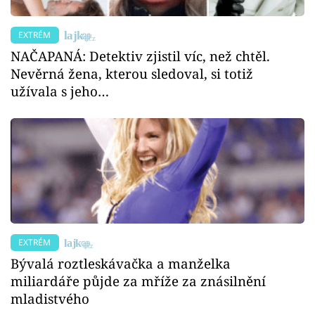
EXTRÉM
NAČAPANÁ: Detektiv zjistil víc, než chtěl.
Nevěrná žena, kterou sledoval, si totiž
užívala s jeho…
EXTRÉM
Bývalá roztleskávačka a manželka
miliardáře půjde za mříže za znásilnění
mladistvého