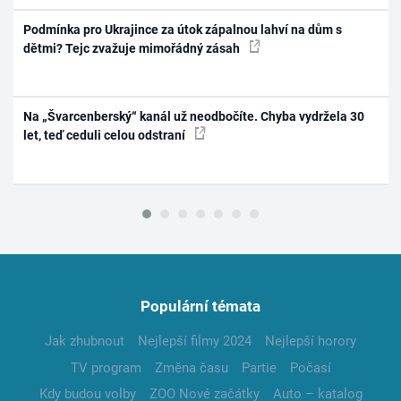
Podmínka pro Ukrajince za útok zápalnou lahví na dům s
dětmi? Tejc zvažuje mimořádný zásah
Na „Švarcenberský“ kanál už neodbočíte. Chyba vydržela 30
let, teď ceduli celou odstraní
Populární témata
Jak zhubnout
Nejlepší filmy 2024
Nejlepší horory
TV program
Změna času
Partie
Počasí
Kdy budou volby
ZOO Nové začátky
Auto – katalog