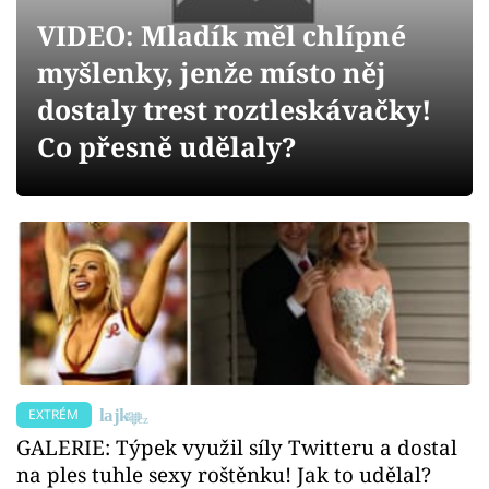
Sex a vztahy
VIDEO: Mladík měl chlípné
Videa
myšlenky, jenže místo něj
dostaly trest roztleskávačky!
Sledujte prima+
Co přesně udělaly?
Přihlášení
Sledujte nás
EXTRÉM
GALERIE: Týpek využil síly Twitteru a dostal
na ples tuhle sexy roštěnku! Jak to udělal?