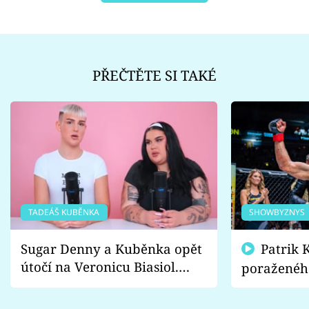
PŘEČTĚTE SI TAKÉ
TADEÁŠ KUBĚNKA
SHOWBYZNYS
Sugar Denny a Kuběnka opět
Patrik Kincl se zastal
útočí na Veronicu Biasiol.
poraženéh
Proč je podle nich falešná a
fanoušci n
lže o své nevěře?