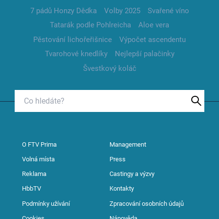
7 pádů Honzy Dědka
Volby 2025
Svařené víno
Tatarák podle Pohlreicha
Aloe vera
Pěstování lichořeřišnice
Výpočet ascendentu
Tvarohové knedlíky
Nejlepší palačinky
Švestkový koláč
O FTV Prima
Management
Volná místa
Press
Reklama
Castingy a výzvy
HbbTV
Kontakty
Podmínky užívání
Zpracování osobních údajů
Cookies
Nápověda