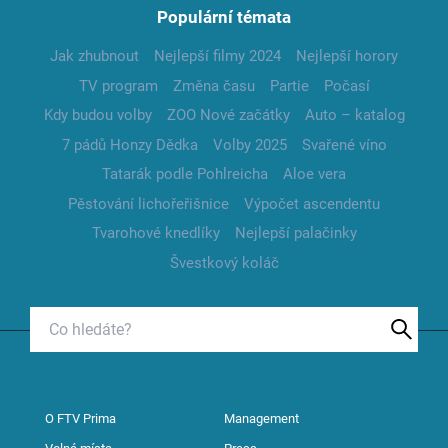
Populární témata
Jak zhubnout
Nejlepší filmy 2024
Nejlepší horory
TV program
Změna času
Partie
Počasí
Kdy budou volby
ZOO Nové začátky
Auto – katalog
7 pádů Honzy Dědka
Volby 2025
Svařené víno
Tatarák podle Pohlreicha
Aloe vera
Pěstování lichořeřišnice
Výpočet ascendentu
Tvarohové knedlíky
Nejlepší palačinky
Švestkový koláč
O FTV Prima
Management