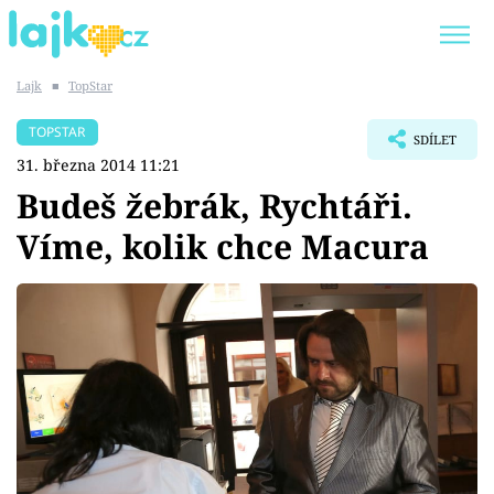
Lajk
■
TopStar
Trendy:
KARLOS VÉMOLA
ONLYFANS
TOPSTAR
SDÍLET
SHOPAHOLICADEL
CLASH OF THE STARS
31. března 2014 11:21
Budeš žebrák, Rychtáři.
Víme, kolik chce Macura
Témata
Showbyznys
Youtubeři
Virály