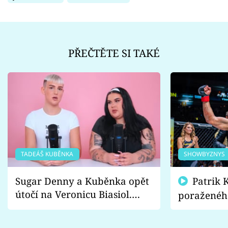
PŘEČTĚTE SI TAKÉ
TADEÁŠ KUBĚNKA
SHOWBYZNYS
Sugar Denny a Kuběnka opět
Patrik Kincl se zastal
útočí na Veronicu Biasiol.
poraženéh
Proč je podle nich falešná a
fanoušci n
lže o své nevěře?