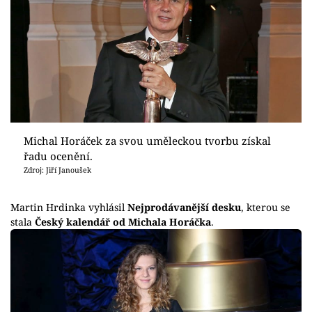
Michal Horáček za svou uměleckou tvorbu získal
řadu ocenění.
Zdroj: Jiří Janoušek
Martin Hrdinka vyhlásil
Nejprodávanější desku
, kterou se
stala
Český kalendář od Michala Horáčka
.