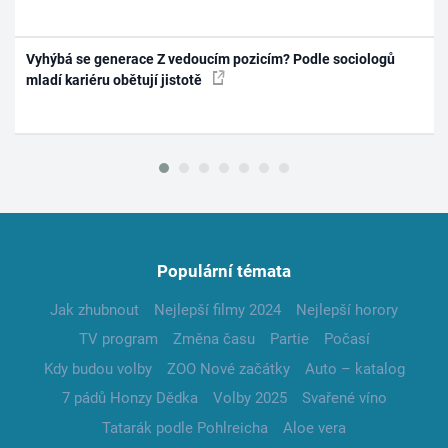
Vyhýbá se generace Z vedoucím pozicím? Podle sociologů
mladí kariéru obětují jistotě
Populární témata
Jak zhubnout
Nejlepší filmy 2024
Nejlepší horory
TV program
Změna času
Partie
Počasí
Kdy budou volby
ZOO Nové začátky
Auto – katalog
7 pádů Honzy Dědka
Volby 2025
Svařené víno
Tatarák podle Pohlreicha
Aloe vera