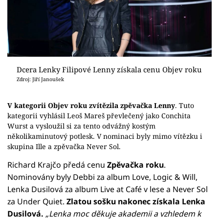
Dcera Lenky Filipové Lenny získala cenu Objev roku
Zdroj: Jiří Janoušek
V kategorii Objev roku zvítězila zpěvačka Lenny
. Tuto
kategorii vyhlásil Leoš Mareš převlečený jako Conchita
Wurst a vysloužil si za tento odvážný kostým
několikaminutový potlesk. V nominaci byly mimo vítězku i
skupina Ille a zpěvačka Never Sol.
Richard Krajčo předá cenu
Zpěvačka roku
.
Nominovány byly Debbi za album Love, Logic & Will,
Lenka Dusilová za album Live at Café v lese a Never Sol
za Under Quiet.
Zlatou sošku nakonec získala Lenka
Dusilová.
„Lenka moc děkuje akademii a vzhledem k