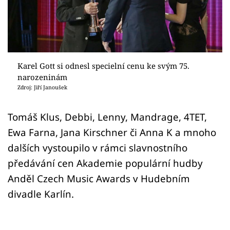
Sex a vztahy
Videa
Sledujte prima+
Karel Gott si odnesl specielní cenu ke svým 75.
narozeninám
Přihlášení
Zdroj: Jiří Janoušek
Tomáš Klus, Debbi, Lenny, Mandrage, 4TET,
Sledujte nás
Ewa Farna, Jana Kirschner či Anna K a mnoho
dalších vystoupilo v rámci slavnostního
předávání cen Akademie populární hudby
Anděl Czech Music Awards v Hudebním
divadle Karlín.