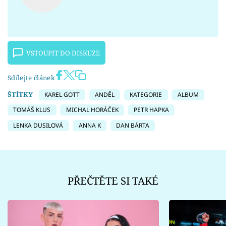
VSTOUPIT DO DISKUZE
Sdílejte článek
ŠTÍTKY
KAREL GOTT
ANDĚL
KATEGORIE
ALBUM
TOMÁŠ KLUS
MICHAL HORÁČEK
PETR HAPKA
LENKA DUSILOVÁ
ANNA K
DAN BÁRTA
PŘEČTĚTE SI TAKÉ