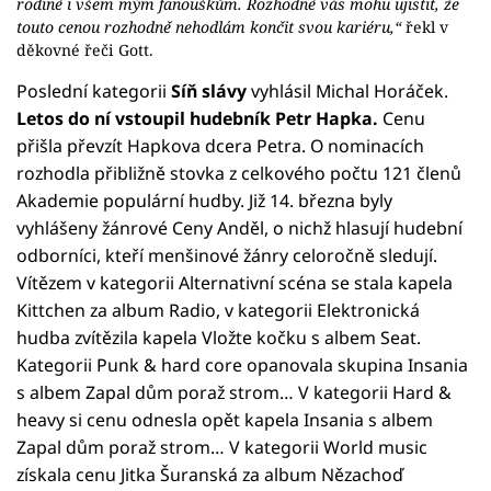
rodině i všem mým fanouškům. Rozhodně vás mohu ujistit, že
touto cenou rozhodně nehodlám končit svou kariéru,“
řekl v
děkovné řeči Gott.
Poslední kategorii
Síň slávy
vyhlásil Michal Horáček.
Letos do ní vstoupil hudebník Petr Hapka.
Cenu
přišla převzít Hapkova dcera Petra. O nominacích
rozhodla přibližně stovka z celkového počtu 121 členů
Akademie populární hudby. Již 14. března byly
vyhlášeny žánrové Ceny Anděl, o nichž hlasují hudební
odborníci, kteří menšinové žánry celoročně sledují.
Vítězem v kategorii Alternativní scéna se stala kapela
Kittchen za album Radio, v kategorii Elektronická
hudba zvítězila kapela Vložte kočku s albem Seat.
Kategorii Punk & hard core opanovala skupina Insania
s albem Zapal dům poraž strom… V kategorii Hard &
heavy si cenu odnesla opět kapela Insania s albem
Zapal dům poraž strom… V kategorii World music
získala cenu Jitka Šuranská za album Nězachoď