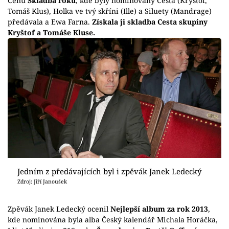
Cenu
Skladba roku
, kde byly nominovány Cesta (Kryštof,
Tomáš Klus), Holka ve tvý skříni (Ille) a Siluety (Mandrage)
předávala a Ewa Farna.
Získala ji skladba Cesta skupiny
Kryštof a Tomáše Kluse.
Jedním z předávajících byl i zpěvák Janek Ledecký
Zdroj: Jiří Janoušek
Zpěvák Janek Ledecký ocenil
Nejlepší album za rok 2013
,
kde nominována byla alba Český kalendář Michala Horáčka,