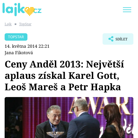
Lajk
■
TopStar
Trendy:
KARLOS VÉMOLA
ONLYFANS
TOPSTAR
SDÍLET
SHOPAHOLICADEL
CLASH OF THE STARS
14. května 2014 22:21
Jana Fikotová
Ceny Anděl 2013: Největší
aplaus získal Karel Gott,
Témata
Leoš Mareš a Petr Hapka
Showbyznys
Youtubeři
Virály