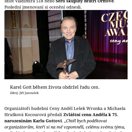
Idiot Vladimira 518 nebo
Šero skupiny Bratři Orffové
.
Poslední jmenovaní si ocenění odnesli.
Karel Gott během života obdržel řadu cen.
Zdroj: Jiří Janoušek
Organizátoři hudební Ceny Anděl Lešek Wronka a Michaela
Hrušková Kocourová předali
Zvláštní cenu Anděla k 75.
narozeninám Karlu Gottovi
.
„Chtěl bych poděkovat
organizátorům, kteří si na mě vzpomněli, celému svému týmu,