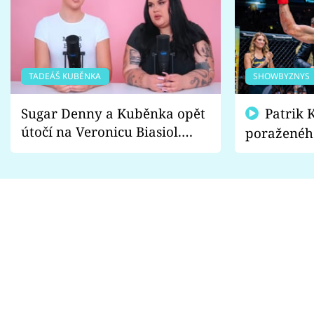
TADEÁŠ KUBĚNKA
SHOWBYZNYS
Sugar Denny a Kuběnka opět
Patrik Kincl se zastal
útočí na Veronicu Biasiol.
poraženéh
Proč je podle nich falešná a
fanoušci n
lže o své nevěře?