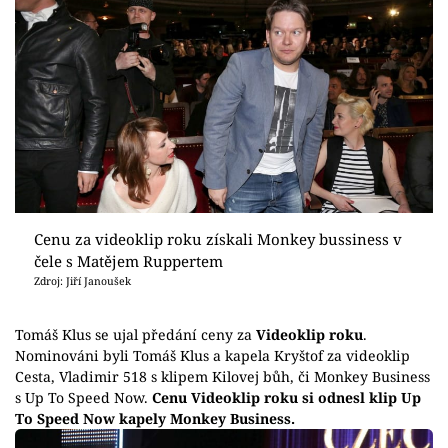
Cenu za videoklip roku získali Monkey bussiness v
čele s Matějem Ruppertem
Zdroj: Jiří Janoušek
Tomáš Klus se ujal předání ceny za
Videoklip roku
.
Nominováni byli Tomáš Klus a kapela Kryštof za videoklip
Cesta, Vladimir 518 s klipem Kilovej bůh, či Monkey Business
s Up To Speed Now.
Cenu Videoklip roku si odnesl klip Up
To Speed Now kapely Monkey Business.