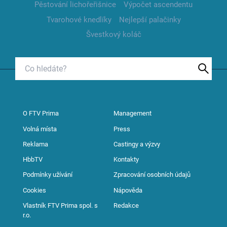
Pěstování lichořeřišnice
Výpočet ascendentu
Tvarohové knedlíky
Nejlepší palačinky
Švestkový koláč
O FTV Prima
Management
Volná místa
Press
Reklama
Castingy a výzvy
HbbTV
Kontakty
Podmínky užívání
Zpracování osobních údajů
Cookies
Nápověda
Vlastník FTV Prima spol. s
Redakce
r.o.