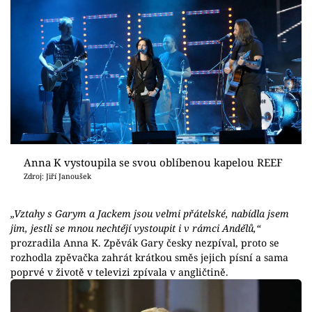
Anna K vystoupila se svou oblíbenou kapelou REEF
Zdroj: Jiří Janoušek
„Vztahy s Garym a Jackem jsou velmi přátelské, nabídla jsem
jim, jestli se mnou nechtějí vystoupit i v rámci Andělů,“
prozradila Anna K. Zpěvák Gary česky nezpíval, proto se
rozhodla zpěvačka zahrát krátkou směs jejich písní a sama
poprvé v životě v televizi zpívala v angličtině.