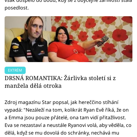
posedlost.
EXTRÉM
DRSNÁ ROMANTIKA: Žárlivka století si z
manžela dělá otroka
Zdroj magazínu Star popsal, jak hereččino stíhání
vypadá: "Nezáleží na tom, kolikrát Ryan Evě říká, že on
a Emma jsou pouze přátelé, ona tam vidí přitažlivost.
Eva se nezastaví a neustále Ryanovi volá, aby věděla, co
dělá, když se mu dovolá do schránky, nechává mu