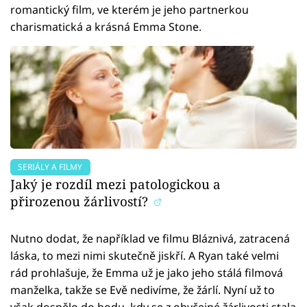
romantický film, ve kterém je jeho partnerkou
charismatická a krásná Emma Stone.
SERIÁLY A FILMY
Jaký je rozdíl mezi patologickou a
přirozenou žárlivostí?
Nutno dodat, že například ve filmu Bláznivá, zatracená
láska, to mezi nimi skutečně jiskří. A Ryan také velmi
rád prohlašuje, že Emma už je jako jeho stálá filmová
manželka, takže se Evě nedivíme, že žárlí. Nyní už to
však dospělo do bodu, kdy se z obyčejné žárlivosti stala