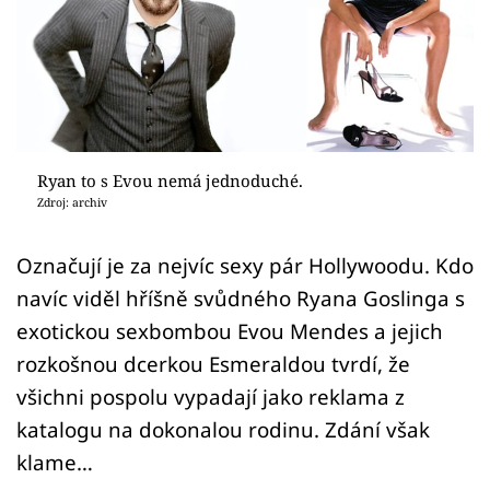
Sex a vztahy
Videa
Sledujte prima+
Přihlášení
Ryan to s Evou nemá jednoduché.
Zdroj: archiv
Sledujte nás
Označují je za nejvíc sexy pár Hollywoodu. Kdo
navíc viděl hříšně svůdného Ryana Goslinga s
exotickou sexbombou Evou Mendes a jejich
rozkošnou dcerkou Esmeraldou tvrdí, že
všichni pospolu vypadají jako reklama z
katalogu na dokonalou rodinu. Zdání však
klame…