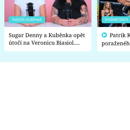
TADEÁŠ KUBĚNKA
SHOWBYZNYS
Sugar Denny a Kuběnka opět
Patrik Kincl se zastal
útočí na Veronicu Biasiol.
poraženéh
Proč je podle nich falešná a
fanoušci n
lže o své nevěře?