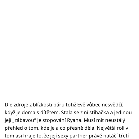
Dle zdroje z blízkosti páru totiž Evě vůbec nesvědčí,
když je doma s dítětem. Stala se z ní stíhačka a jedinou
její „zábavou“ je stopování Ryana. Musí mít neustálý
přehled o tom, kde je a co přesně dělá. Největší roli v
tom asi hraje to, že její sexy partner právě natáčí třetí