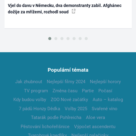
Vjel do davu v Německu, dva demonstranty zabil. Afghánec
dožije za mřížemi, rozhodl soud
Populární témata
Jak zhubnout
Nejlepší filmy 2024
Nejlepší horory
TV program
Změna času
Partie
Počasí
Kdy budou volby
ZOO Nové začátky
Auto – katalog
7 pádů Honzy Dědka
Volby 2025
Svařené víno
Tatarák podle Pohlreicha
Aloe vera
Pěstování lichořeřišnice
Výpočet ascendentu
Tvarohové knedlíky
Nejlepší palačinky