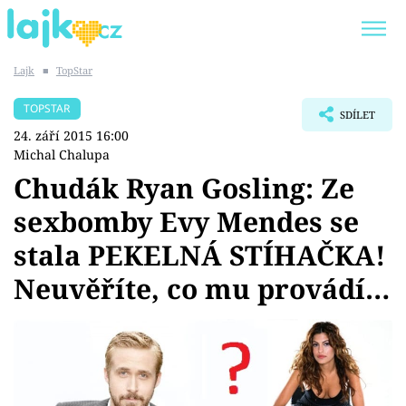
Lajk
■
TopStar
Trendy:
KARLOS VÉMOLA
ONLYFANS
TOPSTAR
SDÍLET
SHOPAHOLICADEL
CLASH OF THE STARS
24. září 2015 16:00
Michal Chalupa
Chudák Ryan Gosling: Ze
sexbomby Evy Mendes se
Témata
stala PEKELNÁ STÍHAČKA!
Showbyznys
Neuvěříte, co mu provádí…
Youtubeři
Virály