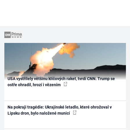
USA vystřílely většinu klíčových raket, tvrdí CNN. Trump se
ostře ohradil, hrozí i vězením
Na pokraji tragédie: Ukrajinské letadlo, které ohrožoval v
Lipsku dron, bylo naložené municí