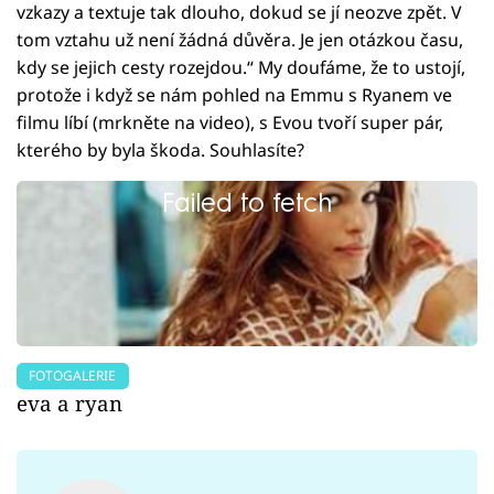
vzkazy a textuje tak dlouho, dokud se jí neozve zpět. V
tom vztahu už není žádná důvěra. Je jen otázkou času,
kdy se jejich cesty rozejdou.“ My doufáme, že to ustojí,
protože i když se nám pohled na Emmu s Ryanem ve
filmu líbí (mrkněte na video), s Evou tvoří super pár,
kterého by byla škoda. Souhlasíte?
Failed to fetch
FOTOGALERIE
eva a ryan