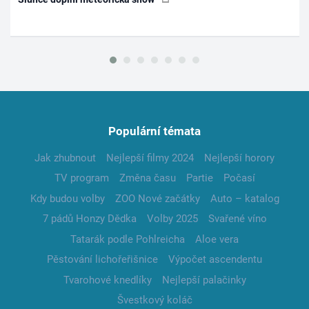
Populární témata
Jak zhubnout
Nejlepší filmy 2024
Nejlepší horory
TV program
Změna času
Partie
Počasí
Kdy budou volby
ZOO Nové začátky
Auto – katalog
7 pádů Honzy Dědka
Volby 2025
Svařené víno
Tatarák podle Pohlreicha
Aloe vera
Pěstování lichořeřišnice
Výpočet ascendentu
Tvarohové knedlíky
Nejlepší palačinky
Švestkový koláč