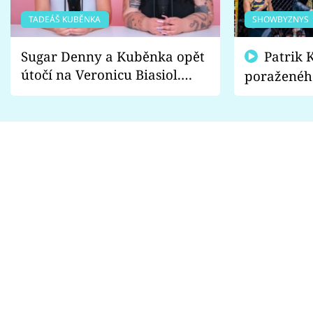
TADEÁŠ KUBĚNKA
SHOWBYZNYS
Sugar Denny a Kuběnka opět
Patrik Kincl se zastal
útočí na Veronicu Biasiol.
poraženéh
Proč je podle nich falešná a
fanoušci n
lže o své nevěře?