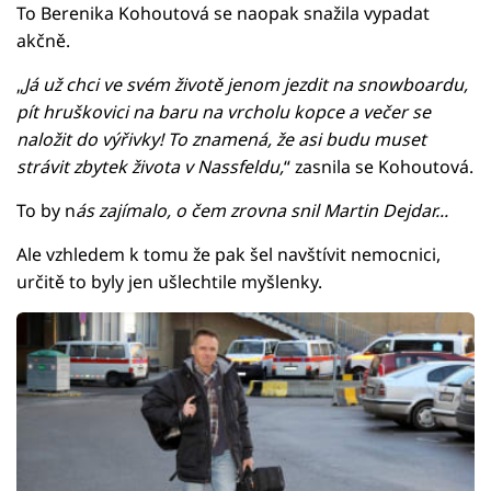
To Berenika Kohoutová se naopak snažila vypadat
akčně.
„
Já už chci ve svém životě jenom jezdit na snowboardu,
pít hruškovici na baru na vrcholu kopce a večer se
naložit do výřivky! To znamená, že asi budu muset
strávit zbytek života v Nassfeldu,
“ zasnila se Kohoutová.
To by n
ás zajímalo, o čem zrovna snil Martin Dejdar...
Ale vzhledem k tomu že pak šel navštívit nemocnici,
určitě to byly jen ušlechtile myšlenky.