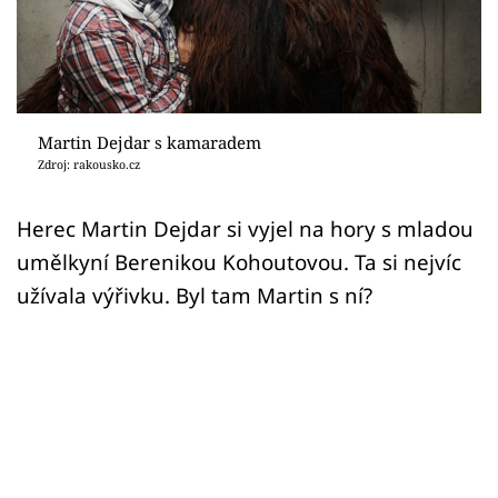
Sex a vztahy
Videa
Sledujte prima+
Martin Dejdar s kamaradem
Zdroj: rakousko.cz
Přihlášení
Herec Martin Dejdar si vyjel na hory s mladou
umělkyní Berenikou Kohoutovou. Ta si nejvíc
Sledujte nás
užívala výřivku. Byl tam Martin s ní?