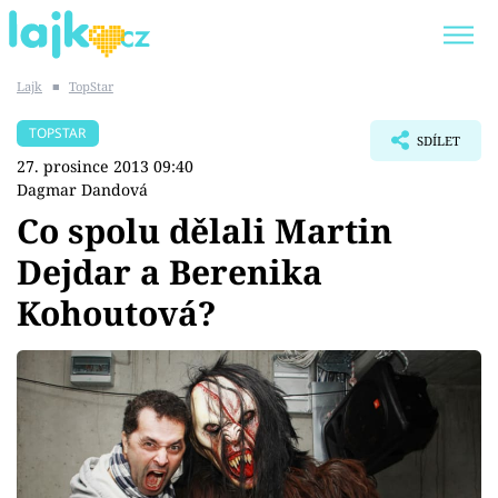
Lajk
■
TopStar
Trendy:
KARLOS VÉMOLA
ONLYFANS
TOPSTAR
SDÍLET
SHOPAHOLICADEL
CLASH OF THE STARS
27. prosince 2013 09:40
Dagmar Dandová
Co spolu dělali Martin
Dejdar a Berenika
Témata
Kohoutová?
Showbyznys
Youtubeři
Virály