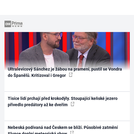
Ultralevicový Sánchez je žábou na prameni, pustil se Vondra
do Španělů. Kritizoval i Gregor
Tisíce lidí prchají před krokodýly. Stoupající keňské jezero
přivedlo predátory až ke dveřím
Nebeská podívaná nad Českem se blíží. Působivé zatmění
Slunce doplní meteorická show