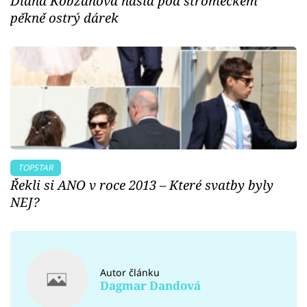
Diana Kobzanová našla pod stromečkem
pěkně ostrý dárek
TOPSTAR
Řekli si ANO v roce 2013 – Které svatby byly
NEJ?
Autor článku
Dagmar Dandová