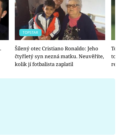
TOPSTAR
EXTRÉM
.
Šílený otec Cristiano Ronaldo: Jeho
To je gól:
čtyřletý syn nezná matku. Neuvěříte,
to zkouše
kolik jí fotbalista zaplatil
reagoval