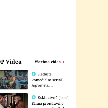
P Videa
Všechna videa
Sledujte
komediální seriál
Agrometal
exkluzivně na
prima+
Exkluzivně: Josef
Klíma promluvil o