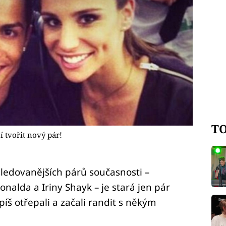
TO
í tvořit nový pár!
ledovanějších párů současnosti –
nalda a Iriny Shayk – je stará jen pár
píš otřepali a začali randit s někým