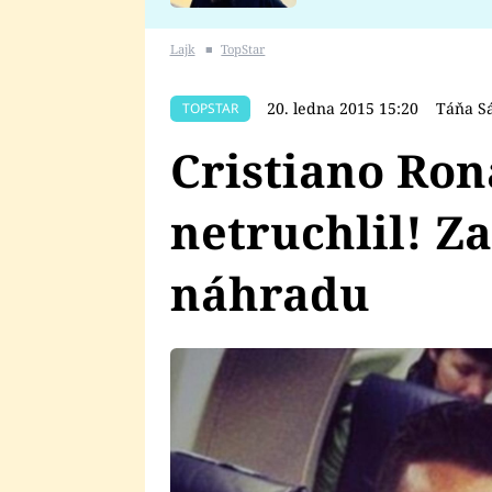
se v Plzni stalo
Lajk
■
TopStar
20. ledna 2015 15:20
Táňa S
TOPSTAR
Cristiano Ro
netruchlil! Z
náhradu