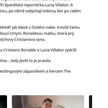
fii španělská reportérka Lucia Villalon. A
listu, po němž vzdychají miliony žen po celém
 téměř jak blesk z čistého nebe. A kvůli čemu
udoucí tchyni, Ronaldovu matku, která prý
výchovy Cristianova syna.
 Cristiano Ronaldo a Lucia Villalon vydrží!
me... tedy jestli to je pravda
wrestlingovým zápasníkem a hercem The