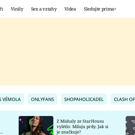
ři
Virály
Sex a vztahy
Videa
Sledujte prima+
Showbyznys
Extrém
VIRÁLY
KURIOZITY
VIDEA
KVÍZY
S VÉMOLA
ONLYFANS
SHOPAHOLICADEL
CLASH OF
Z Mishaly ze StarHousu
vylétlo: Miluju prdy. Jak si
co
je značkuje?