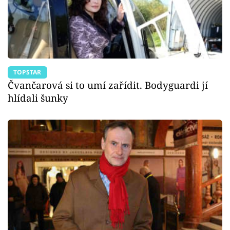
TOPSTAR
Čvančarová si to umí zařídit. Bodyguardi jí
hlídali šunky