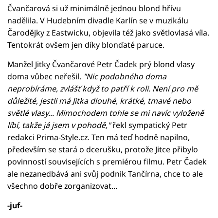
Čvančarová si už minimálně jednou blond hřívu
nadělila. V Hudebním divadle Karlín se v muzikálu
Čarodějky z Eastwicku, objevila též jako světlovlasá víla.
Tentokrát ovšem jen díky blonďaté paruce.
Manžel Jitky Čvančarové Petr Čadek prý blond vlasy
doma vůbec neřešil.
"Nic podobného doma
neprobíráme, zvlášť když to patří k roli. Není pro mě
důležité, jestli má Jitka dlouhé, krátké, tmavé nebo
světlé vlasy... Mimochodem tohle se mi navíc vyloženě
líbí, takže já jsem v pohodě,"
řekl sympatický Petr
redakci Prima-Style.cz. Ten má teď hodně napilno,
především se stará o dcerušku, protože Jitce přibylo
povinností souvisejících s premiérou filmu. Petr Čadek
ale nezanedbává ani svůj podnik Tančírna, chce to ale
všechno dobře zorganizovat...
-juf-