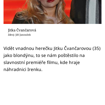
Sex a vztahy
Videa
Sledujte prima+
Jitka Čvančarová
Zdroj: Jiří Janoušek
Přihlášení
Vidět vnadnou herečku Jitku Čvančarovou (35)
jako blondýnu, to se nám poštěstilo na
Sledujte nás
slavnostní premiéře filmu, kde hraje
náhradnici Irenku.