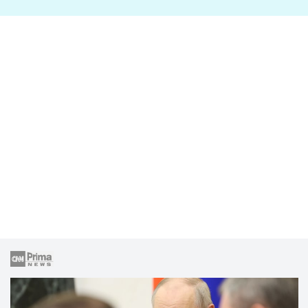
lže o své nevěře?