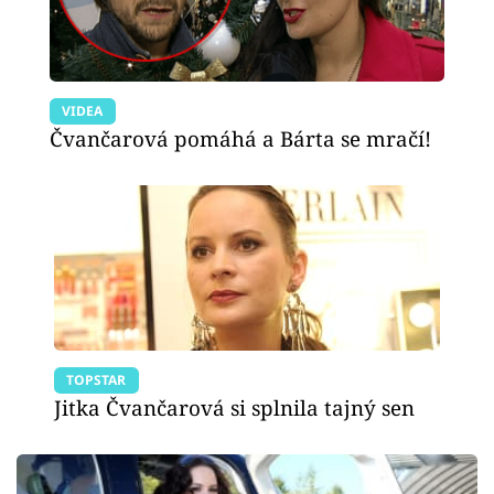
VIDEA
Čvančarová pomáhá a Bárta se mračí!
TOPSTAR
Jitka Čvančarová si splnila tajný sen