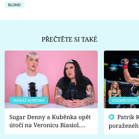
BLOND
PŘEČTĚTE SI TAKÉ
TADEÁŠ KUBĚNKA
SHOWBYZNYS
Sugar Denny a Kuběnka opět
Patrik Kincl se zastal
útočí na Veronicu Biasiol.
poraženéh
Proč je podle nich falešná a
fanoušci n