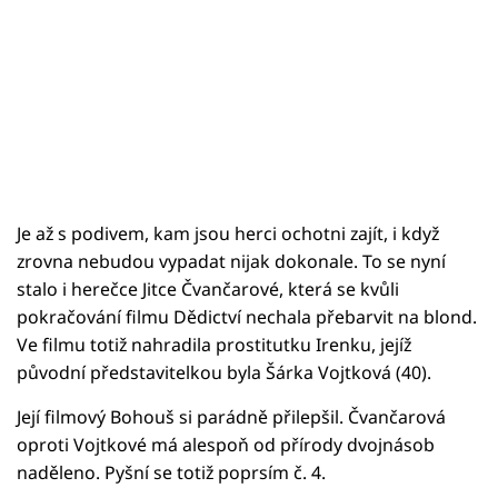
Je až s podivem, kam jsou herci ochotni zajít, i když
zrovna nebudou vypadat nijak dokonale. To se nyní
stalo i herečce Jitce Čvančarové, která se kvůli
pokračování filmu Dědictví nechala přebarvit na blond.
Ve filmu totiž nahradila prostitutku Irenku, jejíž
původní představitelkou byla Šárka Vojtková (40).
Její filmový Bohouš si parádně přilepšil. Čvančarová
oproti Vojtkové má alespoň od přírody dvojnásob
naděleno. Pyšní se totiž poprsím č. 4.