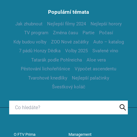
Populární témata
Jak zhubnout
Nejlepší filmy 2024
Nejlepší horory
TV program
Změna času
Partie
Počasí
Kdy budou volby
ZOO Nové začátky
Auto – katalog
7 pádů Honzy Dědka
Volby 2025
Svařené víno
Tatarák podle Pohlreicha
Aloe vera
Pěstování lichořeřišnice
Výpočet ascendentu
Tvarohové knedlíky
Nejlepší palačinky
Švestkový koláč
O FTV Prima
Management