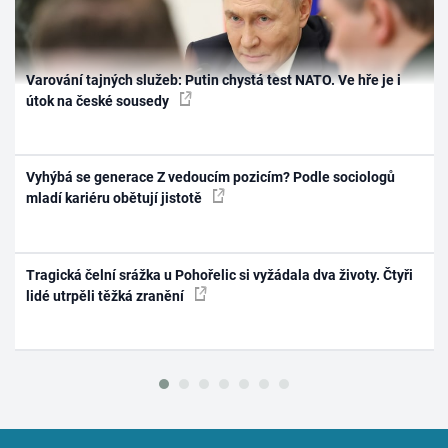
Varování tajných služeb: Putin chystá test NATO. Ve hře je i
útok na české sousedy
Vyhýbá se generace Z vedoucím pozicím? Podle sociologů
mladí kariéru obětují jistotě
Tragická čelní srážka u Pohořelic si vyžádala dva životy. Čtyři
lidé utrpěli těžká zranění