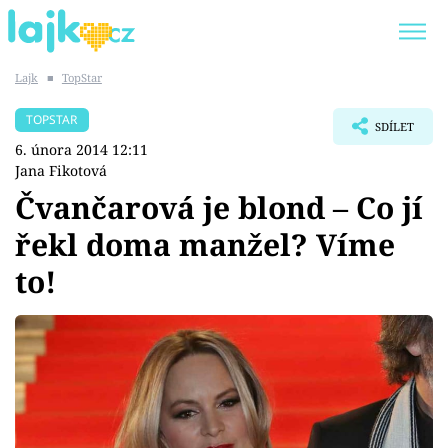
Lajk
■
TopStar
Trendy:
KARLOS VÉMOLA
ONLYFANS
TOPSTAR
SDÍLET
SHOPAHOLICADEL
CLASH OF THE STARS
6. února 2014 12:11
Jana Fikotová
Čvančarová je blond – Co jí
řekl doma manžel? Víme
Témata
to!
Showbyznys
Youtubeři
Virály