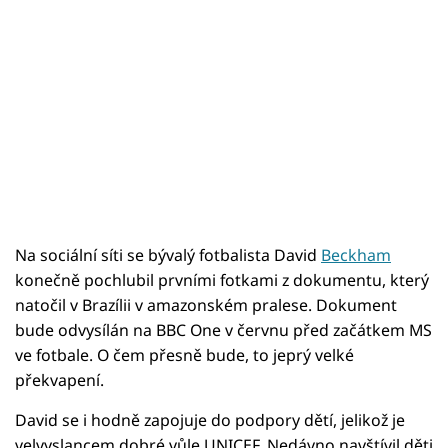
Na sociální síti se bývalý fotbalista David
Beckham
konečně pochlubil prvními fotkami z dokumentu, který
natočil v Brazílii v amazonském pralese. Dokument
bude odvysílán na BBC One v červnu před začátkem MS
ve fotbale. O čem přesně bude, to jeprý velké
překvapení.
David se i hodně zapojuje do podpory dětí, jelikož je
velvyslancem dobré vůle UNICEF. Nedávno navštívil děti