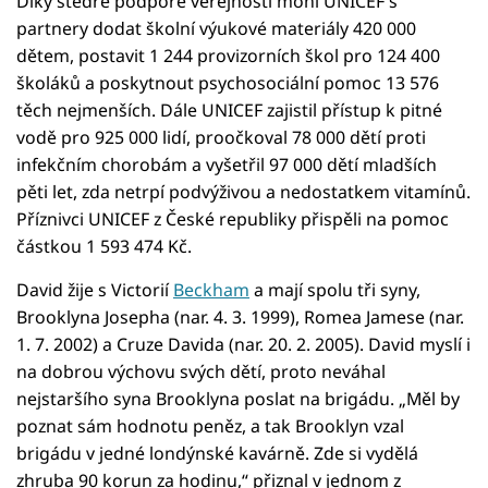
Díky štědré podpoře veřejnosti mohl UNICEF s
partnery dodat školní výukové materiály 420 000
dětem, postavit 1 244 provizorních škol pro 124 400
školáků a poskytnout psychosociální pomoc 13 576
těch nejmenších. Dále UNICEF zajistil přístup k pitné
vodě pro 925 000 lidí, proočkoval 78 000 dětí proti
infekčním chorobám a vyšetřil 97 000 dětí mladších
pěti let, zda netrpí podvýživou a nedostatkem vitamínů.
Příznivci UNICEF z České republiky přispěli na pomoc
částkou 1 593 474 Kč.
David žije s Victorií
Beckham
a mají spolu tři syny,
Brooklyna Josepha (nar. 4. 3. 1999), Romea Jamese (nar.
1. 7. 2002) a Cruze Davida (nar. 20. 2. 2005). David myslí i
na dobrou výchovu svých dětí, proto neváhal
nejstaršího syna Brooklyna poslat na brigádu. „Měl by
poznat sám hodnotu peněz, a tak Brooklyn vzal
brigádu v jedné londýnské kavárně. Zde si vydělá
zhruba 90 korun za hodinu,“ přiznal v jednom z