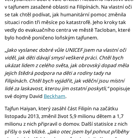
v tajfunem zasažené oblasti na Filipínách. Na vlastní oči
se tak chtěl podívat, jak humanitární pomoc změnila
situaci rodin tři měsíce po katastrofě. Jeho kroky tak
vedly do evakuačního centra ve městě Tacloban, které
bylo hodně poničeno loňským tajfunem.
„Jako vyslanec dobré vůle UNICEF jsem na vlastní oči
viděl, jak děti dávají smysl veškeré práci. Chtěl bych
ukázat lidem z celého světa, jak obrovský dopad měla
jejich štědrá podpora na děti a rodiny tady na
Filipínách. Chtěl bych vyjádřit, jak vděční jsou místní
lidé za laskavost, kterou jim ostatní poskytli,“
popisuje
své dojmy David
Beckham
.
Tajfun Haiyan, který zasáhl část Filipín na začátku
listopadu 2013, změnil život 5,9 milionu dětem a 1,7
milionu z nich připravil o domov. Další statisíce z nich
přišly o své blízké.
„Jako otec jsem byl pohnut příběhy