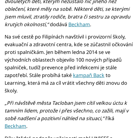
dvouletých dětí, kterým nezůstalo nic jiného než
oblečení, které měly na sobě. Některé děti, se kterými
jsem mluvil, ztratily rodiče, bratra či sestru za opravdu
krutých okolností,“
dodává
Beckham
.
Na své cestě po Filipínách navštívil i provizorní školy,
evakuační a zdravotní centra, kde se zúčastnil očkování
proti spalničkám. Jen během ledna 2014 se ve
východních oblastech objevilo 100 nových případů
spalniček, tudíž prevence před infekcemi je stále
zapotřebí. Stále probíhá také
kampaň Back
to
Learning, která má za cíl vrátit všechny děti znovu do
školy.
„Při návštěvě města Tacloban jsem cítil velkou úctu k
tamním lidem, protože i přes všechno, co zažili, mají v
sobě nadšení a pozitivní náhled na situaci,“
říká
Beckham
.