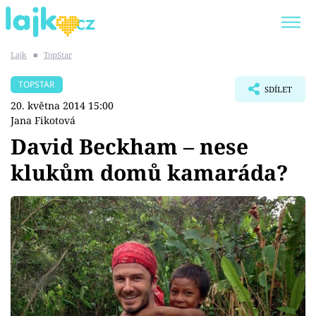
Lajk
■
TopStar
Trendy:
KARLOS VÉMOLA
ONLYFANS
TOPSTAR
SDÍLET
SHOPAHOLICADEL
CLASH OF THE STARS
20. května 2014 15:00
Jana Fikotová
David Beckham – nese
klukům domů kamaráda?
Témata
Showbyznys
Youtubeři
Virály