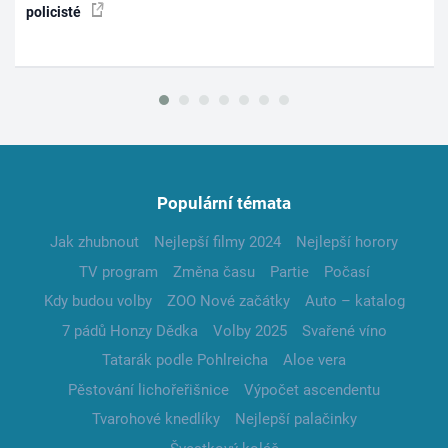
policisté
Populární témata
Jak zhubnout
Nejlepší filmy 2024
Nejlepší horory
TV program
Změna času
Partie
Počasí
Kdy budou volby
ZOO Nové začátky
Auto – katalog
7 pádů Honzy Dědka
Volby 2025
Svařené víno
Tatarák podle Pohlreicha
Aloe vera
Pěstování lichořeřišnice
Výpočet ascendentu
Tvarohové knedlíky
Nejlepší palačinky