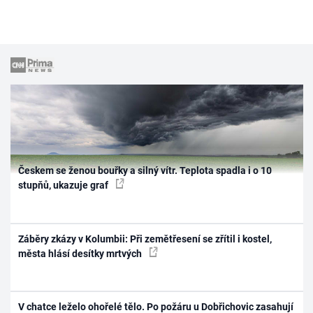
Českem se ženou bouřky a silný vítr. Teplota spadla i o 10
stupňů, ukazuje graf
Záběry zkázy v Kolumbii: Při zemětřesení se zřítil i kostel,
města hlásí desítky mrtvých
V chatce leželo ohořelé tělo. Po požáru u Dobřichovic zasahují