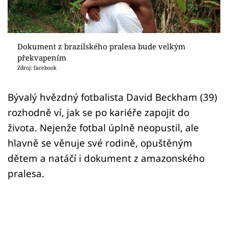
Sex a vztahy
Videa
Dokument z brazilského pralesa bude velkým
Sledujte prima+
překvapením
Zdroj: facebook
Přihlášení
Bývalý hvězdný fotbalista David Beckham (39)
rozhodně ví, jak se po kariéře zapojit do
Sledujte nás
života. Nejenže fotbal úplně neopustil, ale
hlavně se věnuje své rodině, opuštěným
dětem a natáčí i dokument z amazonského
pralesa.