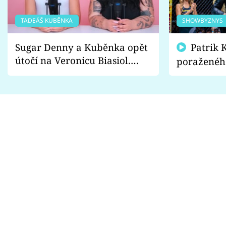
TADEÁŠ KUBĚNKA
SHOWBYZNYS
Sugar Denny a Kuběnka opět
Patrik Kincl se zastal
útočí na Veronicu Biasiol.
poraženéh
Proč je podle nich falešná a
fanoušci n
lže o své nevěře?