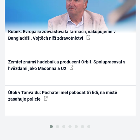
Kubek: Evropa si zdevastovala farmacii, nakupujeme v
Bangladéši. Vojtěch ničí zdravotnictví
Zemřel známý hudebník a producent Orbit. Spolupracoval s
hvězdami jako Madonna a U2
Útok v Tanvaldu: Pachatel měl pobodat tři lidi, na místě
zasahuje policie