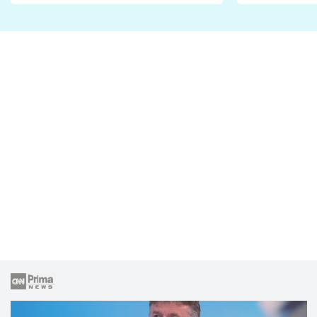
Proč je podle nich falešná a
fanoušci n
lže o své nevěře?