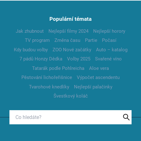
Populární témata
Jak zhubnout
Nejlepší filmy 2024
Nejlepší horory
TV program
Změna času
Partie
Počasí
Kdy budou volby
ZOO Nové začátky
Auto – katalog
7 pádů Honzy Dědka
Volby 2025
Svařené víno
Tatarák podle Pohlreicha
Aloe vera
Pěstování lichořeřišnice
Výpočet ascendentu
Tvarohové knedlíky
Nejlepší palačinky
Švestkový koláč