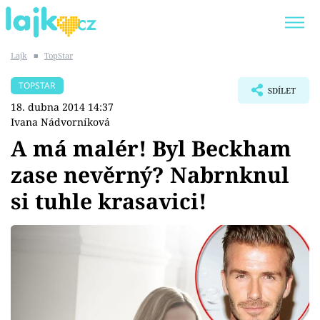
Lajk
■
TopStar
Trendy:
KARLOS VÉMOLA
ONLYFANS
TOPSTAR
SDÍLET
SHOPAHOLICADEL
CLASH OF THE STARS
18. dubna 2014 14:37
Ivana Nádvorníková
A má malér! Byl Beckham
zase nevěrný? Nabrnknul
Témata
si tuhle krasavici!
Showbyznys
Youtubeři
Virály