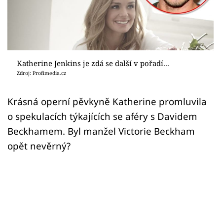
Sex a vztahy
Videa
Sledujte prima+
Katherine Jenkins je zdá se další v pořadí...
Zdroj: Profimedia.cz
Přihlášení
Krásná operní pěvkyně Katherine promluvila
o spekulacích týkajících se aféry s Davidem
Sledujte nás
Beckhamem. Byl manžel Victorie Beckham
opět nevěrný?