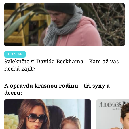
TOPSTAR
Svlékněte si Davida Beckhama – Kam až vás
nechá zajít?
A opravdu krásnou rodinu – tři syny a
dceru: