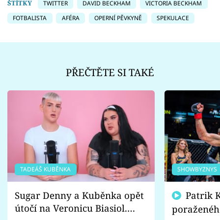
ŠTÍTKY
TWITTER
DAVID BECKHAM
VICTORIA BECKHAM
FOTBALISTA
AFÉRA
OPERNÍ PĚVKYNĚ
SPEKULACE
PŘEČTĚTE SI TAKÉ
TADEÁŠ KUBĚNKA
SHOWBYZNYS
Sugar Denny a Kuběnka opět
Patrik Kincl se zastal
útočí na Veronicu Biasiol.
poraženéh