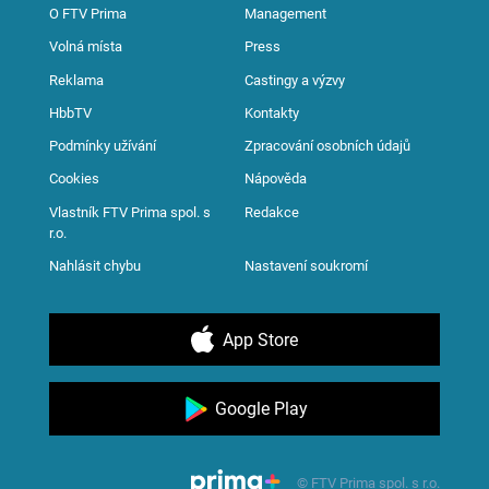
O FTV Prima
Management
Volná místa
Press
Reklama
Castingy a výzvy
HbbTV
Kontakty
Podmínky užívání
Zpracování osobních údajů
Cookies
Nápověda
Vlastník FTV Prima spol. s
Redakce
r.o.
Nahlásit chybu
Nastavení soukromí
App Store
Google Play
© FTV Prima spol. s r.o.