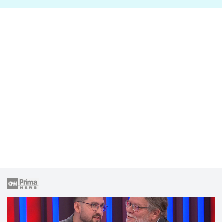
lže o své nevěře?