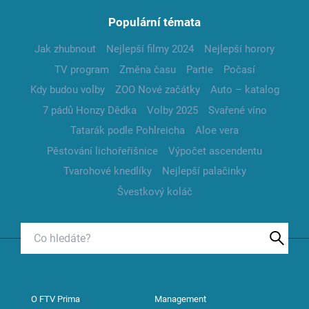
Populární témata
Jak zhubnout
Nejlepší filmy 2024
Nejlepší horory
TV program
Změna času
Partie
Počasí
Kdy budou volby
ZOO Nové začátky
Auto – katalog
7 pádů Honzy Dědka
Volby 2025
Svařené víno
Tatarák podle Pohlreicha
Aloe vera
Pěstování lichořeřišnice
Výpočet ascendentu
Tvarohové knedlíky
Nejlepší palačinky
Švestkový koláč
O FTV Prima
Management