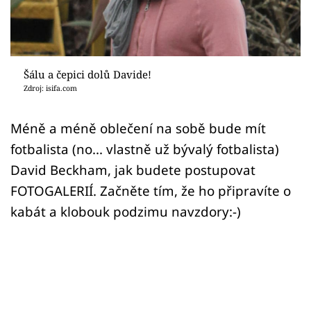
Sex a vztahy
Videa
Sledujte prima+
Šálu a čepici dolů Davide!
Zdroj: isifa.com
Přihlášení
Méně a méně oblečení na sobě bude mít
fotbalista (no... vlastně už bývalý fotbalista)
Sledujte nás
David Beckham, jak budete postupovat
FOTOGALERIÍ. Začněte tím, že ho připravíte o
kabát a klobouk podzimu navzdory:-)