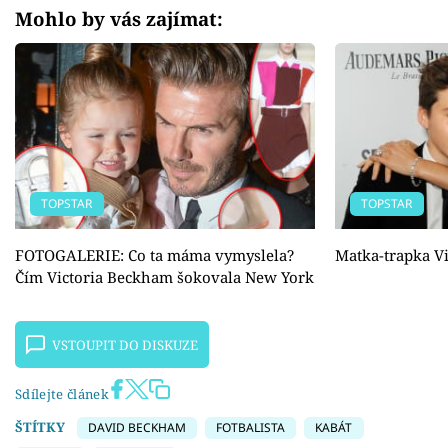
Mohlo by vás zajímat:
TOPSTAR
TOPSTAR
FOTOGALERIE: Co ta máma vymyslela?
Matka-trapka V
Čím Victoria Beckham šokovala New York
VSTOUPIT DO DISKUZE
Sdílejte článek
ŠTÍTKY
DAVID BECKHAM
FOTBALISTA
KABÁT