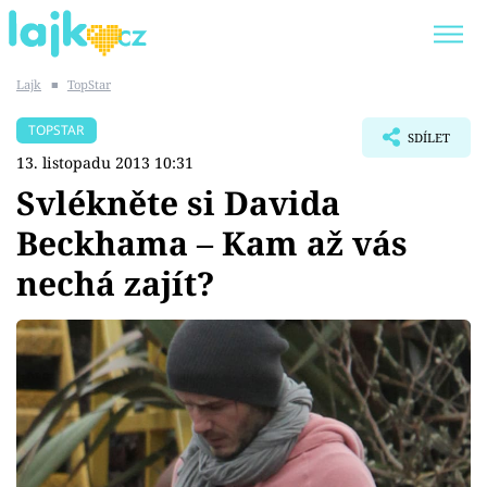
Lajk
■
TopStar
Trendy:
KARLOS VÉMOLA
ONLYFANS
TOPSTAR
SDÍLET
SHOPAHOLICADEL
CLASH OF THE STARS
13. listopadu 2013 10:31
Svlékněte si Davida
Beckhama – Kam až vás
nechá zajít?
Témata
Showbyznys
Youtubeři
Virály