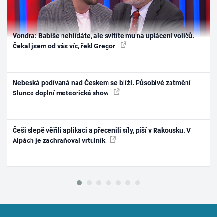
Vondra: Babiše nehlídáte, ale svítíte mu na uplácení voličů.
Čekal jsem od vás víc, řekl Gregor
Nebeská podívaná nad Českem se blíží. Působivé zatmění
Slunce doplní meteorická show
Češi slepě věřili aplikaci a přecenili síly, píší v Rakousku. V
Alpách je zachraňoval vrtulník