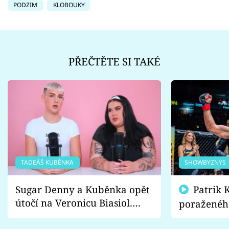
PODZIM
KLOBOUKY
PŘEČTĚTE SI TAKÉ
TADEÁŠ KUBĚNKA
SHOWBYZNYS
Sugar Denny a Kuběnka opět
Patrik Kincl se zastal
útočí na Veronicu Biasiol.
poraženéh
Proč je podle nich falešná a
fanoušci n