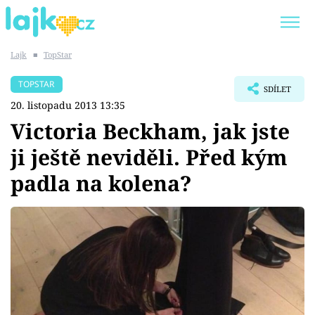
Lajk
■
TopStar
Trendy:
KARLOS VÉMOLA
ONLYFANS
TOPSTAR
SDÍLET
SHOPAHOLICADEL
CLASH OF THE STARS
20. listopadu 2013 13:35
Victoria Beckham, jak jste
ji ještě neviděli. Před kým
padla na kolena?
Témata
Showbyznys
Youtubeři
Virály