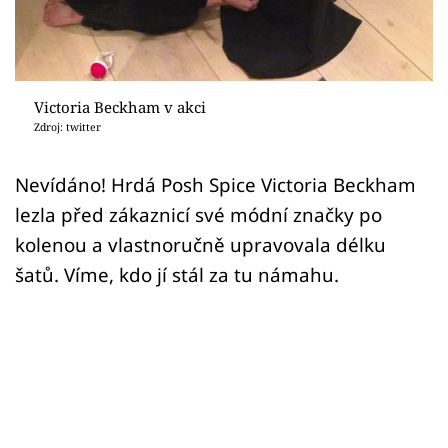
Sex a vztahy
Videa
Sledujte prima+
Victoria Beckham v akci
Zdroj: twitter
Přihlášení
Nevídáno! Hrdá Posh Spice Victoria Beckham
lezla před zákaznicí své módní značky po
Sledujte nás
kolenou a vlastnoručně upravovala délku
šatů. Víme, kdo jí stál za tu námahu.