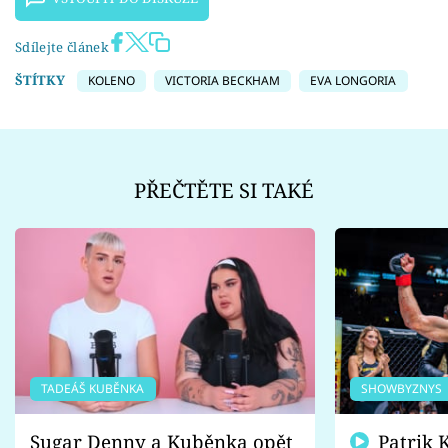
Sdílejte článek
ŠTÍTKY
KOLENO
VICTORIA BECKHAM
EVA LONGORIA
PŘEČTĚTE SI TAKÉ
TADEÁŠ KUBĚNKA
SHOWBYZNYS
Sugar Denny a Kuběnka opět
Patrik Kincl se zastal