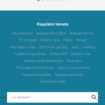
Populární témata
Jak zhubnout
Nejlepší filmy 2024
Nejlepší horory
TV program
Změna času
Partie
Počasí
Kdy budou volby
ZOO Nové začátky
Auto – katalog
7 pádů Honzy Dědka
Volby 2025
Svařené víno
Tatarák podle Pohlreicha
Aloe vera
Pěstování lichořeřišnice
Výpočet ascendentu
Tvarohové knedlíky
Nejlepší palačinky
Švestkový koláč