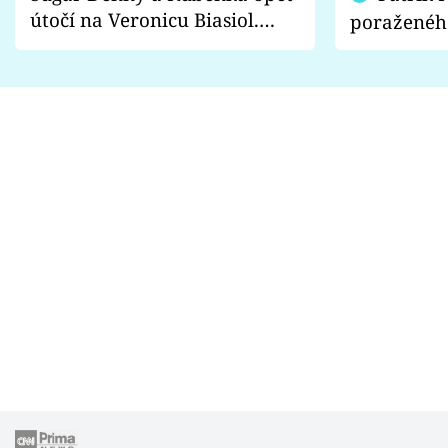
útočí na Veronicu Biasiol.
poraženéh
Proč je podle nich falešná a
fanoušci n
lže o své nevěře?