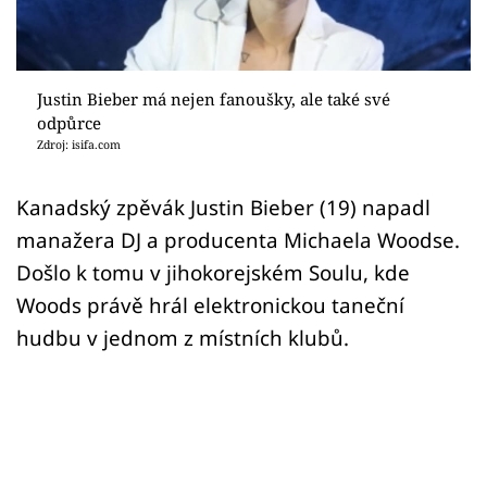
Sex a vztahy
Videa
Justin Bieber má nejen fanoušky, ale také své
Sledujte prima+
odpůrce
Zdroj: isifa.com
Přihlášení
Kanadský zpěvák Justin Bieber (19) napadl
manažera DJ a producenta Michaela Woodse.
Sledujte nás
Došlo k tomu v jihokorejském Soulu, kde
Woods právě hrál elektronickou taneční
hudbu v jednom z místních klubů.