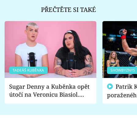
PŘEČTĚTE SI TAKÉ
TADEÁŠ KUBĚNKA
SHOWBYZNYS
Sugar Denny a Kuběnka opět
Patrik Kincl se zastal
útočí na Veronicu Biasiol.
poraženéh
Proč je podle nich falešná a
fanoušci n
lže o své nevěře?