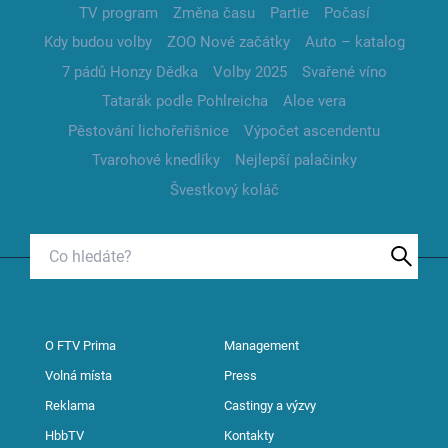
TV program
Změna času
Partie
Počasí
Kdy budou volby
ZOO Nové začátky
Auto – katalog
7 pádů Honzy Dědka
Volby 2025
Svařené víno
Tatarák podle Pohlreicha
Aloe vera
Pěstování lichořeřišnice
Výpočet ascendentu
Tvarohové knedlíky
Nejlepší palačinky
Švestkový koláč
O FTV Prima
Management
Volná místa
Press
Reklama
Castingy a výzvy
HbbTV
Kontakty