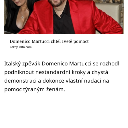
Sex a vztahy
Videa
Sledujte prima+
Domenico Martucci chtěl Ivetě pomoct
Přihlášení
Zdroj: isifa.com
Italský zpěvák Domenico Martucci se rozhodl
Sledujte nás
podniknout nestandardní kroky a chystá
demonstraci a dokonce vlastní nadaci na
pomoc týraným ženám.