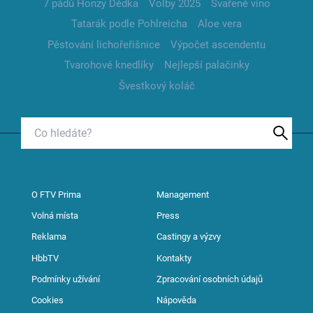
7 pádů Honzy Dědka
Volby 2025
Svařené víno
Tatarák podle Pohlreicha
Aloe vera
Pěstování lichořeřišnice
Výpočet ascendentu
Tvarohové knedlíky
Nejlepší palačinky
Švestkový koláč
O FTV Prima
Management
Volná místa
Press
Reklama
Castingy a výzvy
HbbTV
Kontakty
Podmínky užívání
Zpracování osobních údajů
Cookies
Nápověda