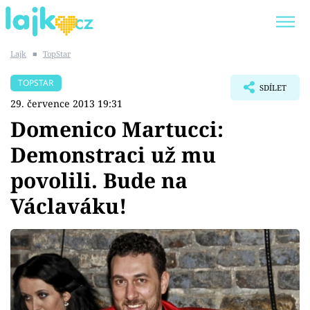
Lajk
■
TopStar
Trendy:
KARLOS VÉMOLA
ONLYFANS
TOPSTAR
SDÍLET
SHOPAHOLICADEL
CLASH OF THE STARS
29. července 2013 19:31
Domenico Martucci:
Demonstraci už mu
povolili. Bude na
Témata
Václaváku!
Showbyznys
Youtubeři
Virály