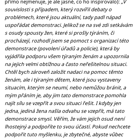
přímo nejmenuje, je ale jasné, co ho inspirovalo):
„V
souvislosti s případem, který rozvířil debaty o
problémech, které jsou aktuální, tady padl nápad
uspořádat demonstraci. Jelikož se na své zdi setkávám
s osudy spousty žen, které si prošly týráním, či
procházejí, rozhodl jsem se pomoct s organizací této
demonstrace (povolení úřadů a policie), která by
vyjádřila podporu všem týraným ženám a upozornila
na jejich velmi obtížnou a často neřešitelnou situaci.
Chtěl bych zároveň založit nadaci na pomoc těmto
ženám, ale i týraným dětem, které jsou vystaveny
situacím, kterým se neumí, nebo nemůžou bránit, a
mým přáním je, aby jim tato demonstrace pomohla
najít sílu se vzepřít a svou situaci řešit. I kdyby jen
jedna, jediná žena našla odvahu se vzepřít, má tato
demonstrace smysl. Věřím, že vám jejich osud není
lhostejný a podpoříte to svou účastí. Pokud nechcete
podpořit tuto myšlenku, je zbytečné, abyste vůbec