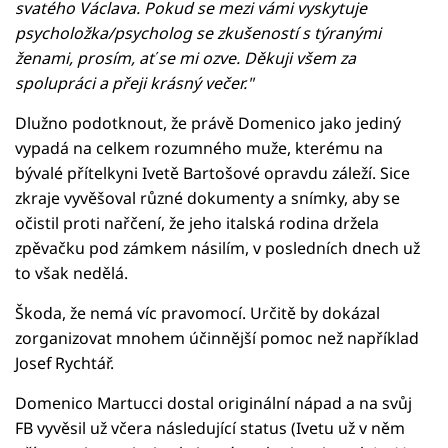
svatého Václava. Pokud se mezi vámi vyskytuje
psycholožka/psycholog se zkušeností s týranými
ženami, prosím, ať se mi ozve. Děkuji všem za
spolupráci a přeji krásný večer."
Dlužno podotknout, že právě Domenico jako jediný
vypadá na celkem rozumného muže, kterému na
bývalé přítelkyni Ivetě Bartošové opravdu záleží. Sice
zkraje vyvěšoval různé dokumenty a snímky, aby se
očistil proti nařčení, že jeho italská rodina držela
zpěvačku pod zámkem násilím, v posledních dnech už
to však nedělá.
Škoda, že nemá víc pravomocí. Určitě by dokázal
zorganizovat mnohem účinnější pomoc než například
Josef Rychtář.
Domenico Martucci dostal originální nápad a na svůj
FB vyvěsil už včera následující status (Ivetu už v něm