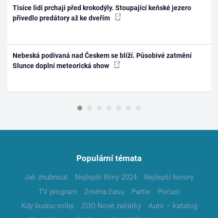
Tisíce lidí prchají před krokodýly. Stoupající keňské jezero
přivedlo predátory až ke dveřím
Nebeská podívaná nad Českem se blíží. Působivé zatmění
Slunce doplní meteorická show
Populární témata
Jak zhubnout
Nejlepší filmy 2024
Nejlepší horory
TV program
Změna času
Partie
Počasí
Kdy budou volby
ZOO Nové začátky
Auto – katalog