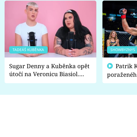
TADEÁŠ KUBĚNKA
SHOWBYZNYS
Sugar Denny a Kuběnka opět
Patrik Kincl se zastal
útočí na Veronicu Biasiol.
poraženéh
Proč je podle nich falešná a
fanoušci n
lže o své nevěře?