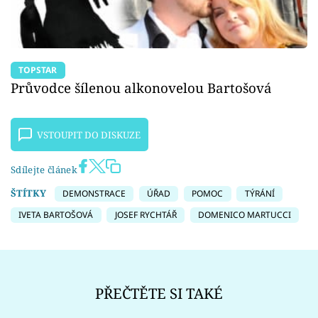
TOPSTAR
Průvodce šílenou alkonovelou Bartošová
VSTOUPIT DO DISKUZE
Sdílejte článek
ŠTÍTKY
DEMONSTRACE
ÚŘAD
POMOC
TÝRÁNÍ
IVETA BARTOŠOVÁ
JOSEF RYCHTÁŘ
DOMENICO MARTUCCI
PŘEČTĚTE SI TAKÉ