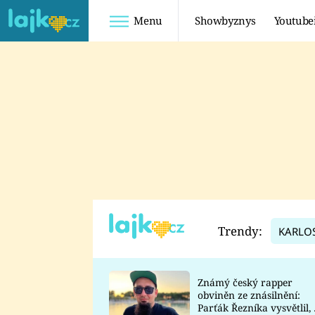
Menu
Showbyznys
Youtube
Youtuberky
Youtubeři
SHOPAHOLICADEL
FATTYPILLOW
ANNA ŠULC
FREESCOOT
SUGAR DENNY
ADAM KAJUMI
LADUŠKA
TADEÁŠ KUBĚNKA
DOMINIKA
DATEL
Trendy:
KARLO
MYSLIVCOVÁ
Známý český rapper
obviněn ze znásilnění:
Parťák Řezníka vysvětlil, 