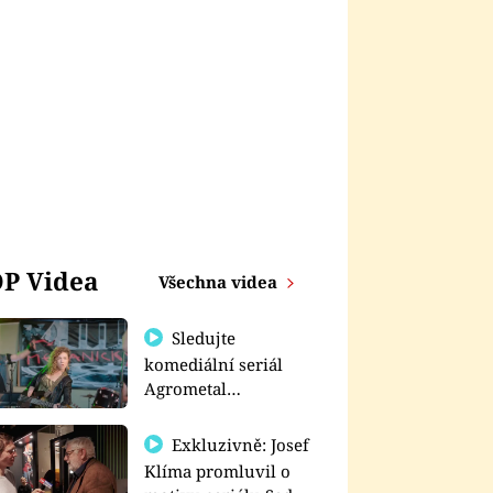
P Videa
Všechna videa
Sledujte
komediální seriál
Agrometal
exkluzivně na
prima+
Exkluzivně: Josef
Klíma promluvil o