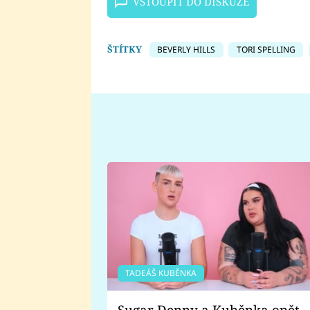
VSTOUPIT DO DISKUZE
ŠTÍTKY
BEVERLY HILLS
TORI SPELLING
TADEÁŠ KUBĚNKA
Sugar Denny a Kuběnka opět