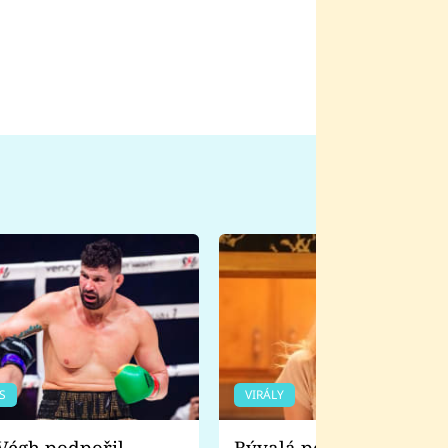
S
VIRÁLY
Bývalá pornoherečka