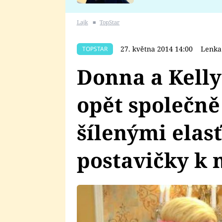
se v Plzni stalo
Lajk
■
TopStar
27. května 2014 14:00
Lenka
TOPSTAR
Donna a Kelly
opět společně
šílenými elas
postavičky k 