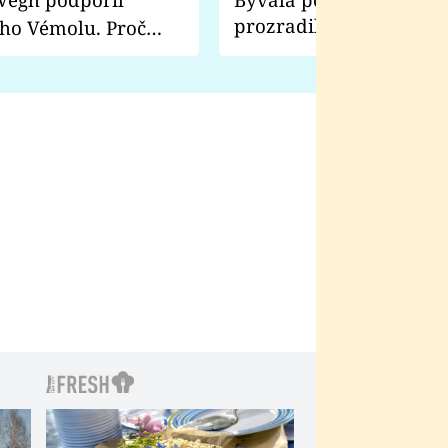
prozradila, co ji šokova
ho Vémolu. Proč
natáčení Euforie. Vážně
ji zápasit s ním než
bylo drsnější než hanba
 Kinclem?
filmy?