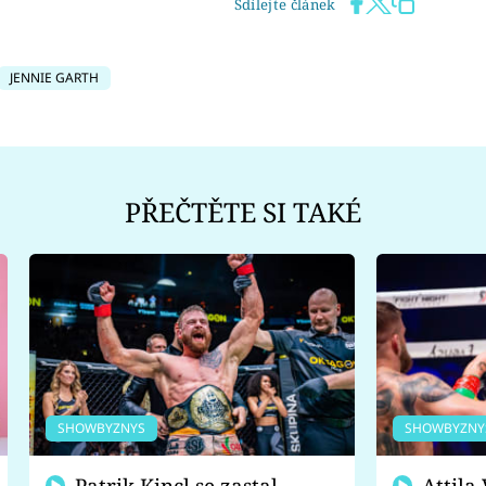
Sdílejte článek
JENNIE GARTH
PŘEČTĚTE SI TAKÉ
SHOWBYZNYS
SHOWBYZNY
Patrik Kincl se zastal
Attila Végh podpořil