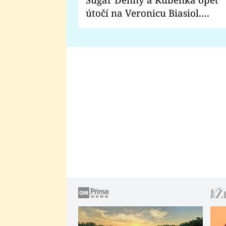
útočí na Veronicu Biasiol.
Proč je podle nich falešná a
lže o své nevěře?