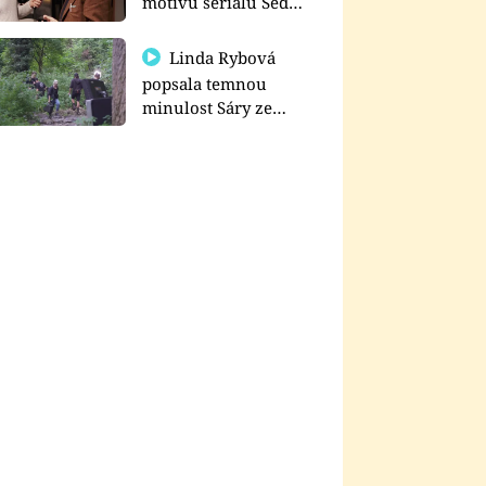
motivu seriálu Sedm
schodů k moci
Linda Rybová
popsala temnou
minulost Sáry ze
seriálu Zákony vlka