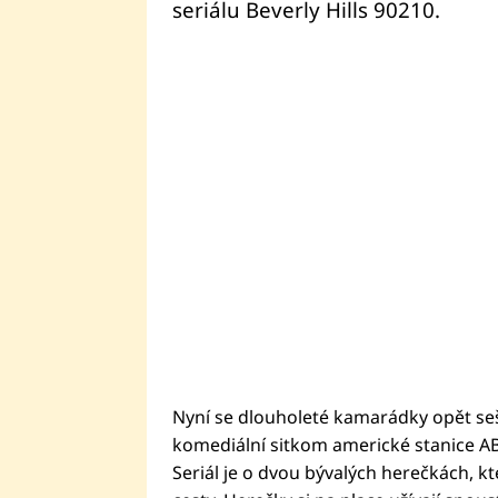
seriálu Beverly Hills 90210.
Nyní se dlouholeté kamarádky opět sešl
komediální sitkom americké stanice ABC,
Seriál je o dvou bývalých herečkách, k