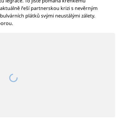
ustu legrace. To jistě pomáhá křehkému
 aktuálně řeší partnerskou krizi s nevěrným
bulvárních plátků svými neustálými zálety.
porou.