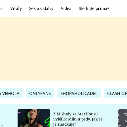
ři
Virály
Sex a vztahy
Videa
Sledujte prima+
Showbyznys
Extrém
VIRÁLY
KURIOZITY
VIDEA
KVÍZY
S VÉMOLA
ONLYFANS
SHOPAHOLICADEL
CLASH OF
Z Mishaly ze StarHousu
vylétlo: Miluju prdy. Jak si
co
je značkuje?