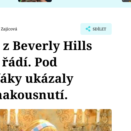
 Zajícová
SDÍLET
 z Beverly Hills
 řádí. Pod
ťáky ukázaly
nakousnutí.