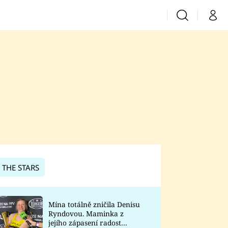
Vyhledávání
Můj 
Prima+
CNN Prima News
Prima Fresh
Prima Living
Prima Zoom
 THE STARS
Prima Lajk
Mína totálně zničila Denisu
Ryndovou. Maminka z
Sledujte nás
jejího zápasení radost