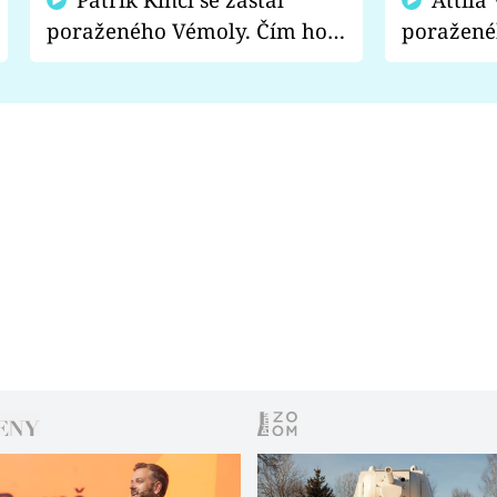
poraženého Vémoly. Čím ho
poražené
fanoušci naštvali?
chce radě
s vítězem