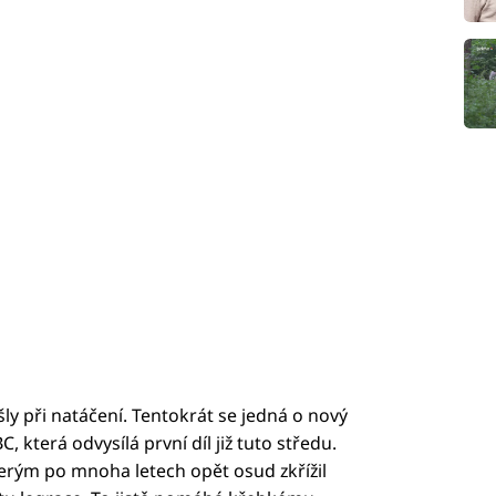
y při natáčení. Tentokrát se jedná o nový
 která odvysílá první díl již tuto středu.
terým po mnoha letech opět osud zkřížil