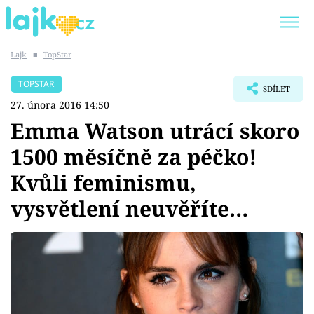
Lajk
■
TopStar
Trendy:
KARLOS VÉMOLA
ONLYFANS
TOPSTAR
SDÍLET
SHOPAHOLICADEL
CLASH OF THE STARS
27. února 2016 14:50
Emma Watson utrácí skoro
1500 měsíčně za péčko!
Kvůli feminismu,
Témata
vysvětlení neuvěříte…
Showbyznys
Youtubeři
Virály