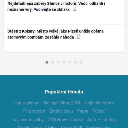
Nejdetailnější záběry Slunce v historii: Vědci odhalili i
neznámé víry. Podívejte se zblízka
Štěstí z Kokury: Město velké jako Plzeň uniklo oběma
atomovým bombám, zasáhla náhoda
Populární témata
Jak zhubnout
Nejlepší filmy 2024
Nejlepší horory
TV program
Změna času
Partie
Počasí
Kdy budou volby
ZOO Nové začátky
Auto – katalog