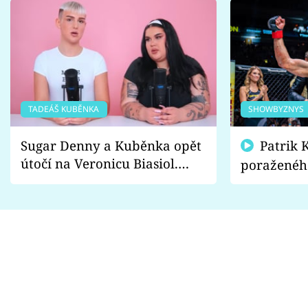
TADEÁŠ KUBĚNKA
SHOWBYZNYS
Sugar Denny a Kuběnka opět
Patrik Kincl se zastal
útočí na Veronicu Biasiol.
poraženéh
Proč je podle nich falešná a
fanoušci n
lže o své nevěře?