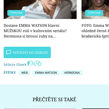
TOPSTAR
TOPSTAR
Dostane EMMA WATSON hlavní
FOTO: Emma Wa
MUŽSKOU roli v kultovním seriálu?
ohledně černé H
Hermiona si brousí zuby na…
bradavická šprt
VSTOUPIT DO DISKUZE
Sdílejte článek
ŠTÍTKY
WEB
EMMA WATSON
HERMIONA
PŘEČTĚTE SI TAKÉ