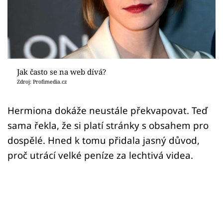
Sex a vztahy
Videa
Sledujte prima+
Jak často se na web dívá?
Přihlášení
Zdroj: Profimedia.cz
Hermiona dokáže neustále překvapovat. Teď
Sledujte nás
sama řekla, že si platí stránky s obsahem pro
dospělé. Hned k tomu přidala jasný důvod,
proč utrácí velké peníze za lechtivá videa.