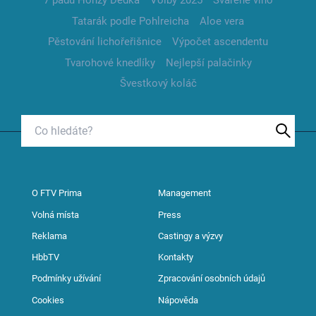
7 pádů Honzy Dědka
Volby 2025
Svařené víno
Tatarák podle Pohlreicha
Aloe vera
Pěstování lichořeřišnice
Výpočet ascendentu
Tvarohové knedlíky
Nejlepší palačinky
Švestkový koláč
O FTV Prima
Management
Volná místa
Press
Reklama
Castingy a výzvy
HbbTV
Kontakty
Podmínky užívání
Zpracování osobních údajů
Cookies
Nápověda