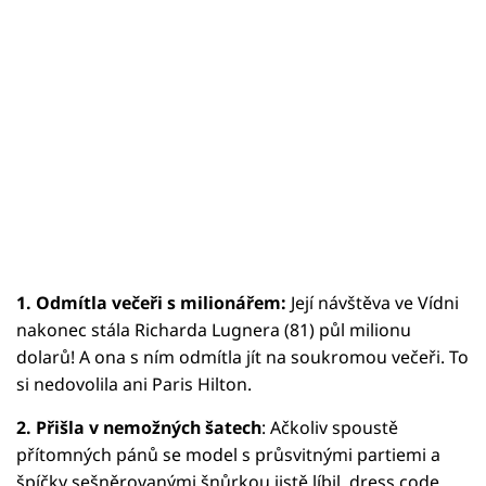
1. Odmítla večeři s milionářem:
Její návštěva ve Vídni
nakonec stála Richarda Lugnera (81) půl milionu
dolarů! A ona s ním odmítla jít na soukromou večeři. To
si nedovolila ani Paris Hilton.
2. Přišla v nemožných šatech
: Ačkoliv spoustě
přítomných pánů se model s průsvitnými partiemi a
špíčky sešněrovanými šnůrkou jistě líbil, dress code