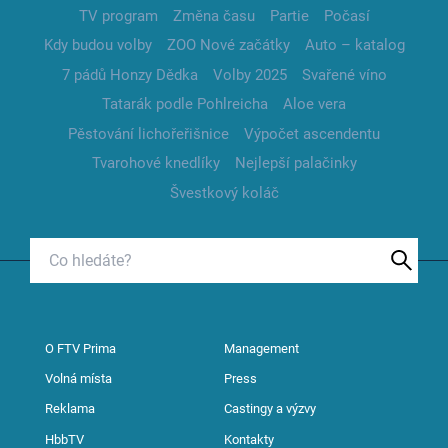
TV program
Změna času
Partie
Počasí
Kdy budou volby
ZOO Nové začátky
Auto – katalog
7 pádů Honzy Dědka
Volby 2025
Svařené víno
Tatarák podle Pohlreicha
Aloe vera
Pěstování lichořeřišnice
Výpočet ascendentu
Tvarohové knedlíky
Nejlepší palačinky
Švestkový koláč
O FTV Prima
Management
Volná místa
Press
Reklama
Castingy a výzvy
HbbTV
Kontakty