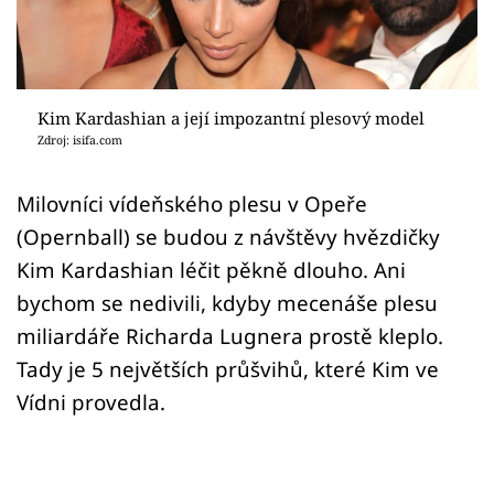
Sex a vztahy
Videa
Sledujte prima+
Kim Kardashian a její impozantní plesový model
Zdroj: isifa.com
Přihlášení
Milovníci vídeňského plesu v Opeře
(Opernball) se budou z návštěvy hvězdičky
Sledujte nás
Kim Kardashian léčit pěkně dlouho. Ani
bychom se nedivili, kdyby mecenáše plesu
miliardáře Richarda Lugnera prostě kleplo.
Tady je 5 největších průšvihů, které Kim ve
Vídni provedla.