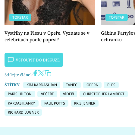
TOPSTAR
TOPSTAR
Výstřihy na Plesu v Opeře. Vyznáte se v
Gábina Partyšov
celebritách podle poprsí?
ochranku
VSTOUPIT DO DISKUZE
Sdílejte článek
ŠTÍTKY
KIM KARDASHIAN
TANEC
OPERA
PLES
PARIS HILTON
VEČEŘE
VÍDEŇ
CHRISTOPHER LAMBERT
KARDASHIANKY
PAUL POTTS
KRIS JENNER
RICHARD LUGNER