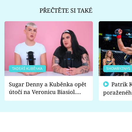
PŘEČTĚTE SI TAKÉ
TADEÁŠ KUBĚNKA
SHOWBYZNYS
Sugar Denny a Kuběnka opět
Patrik Kincl se zastal
útočí na Veronicu Biasiol.
poraženéh
Proč je podle nich falešná a
fanoušci n
lže o své nevěře?