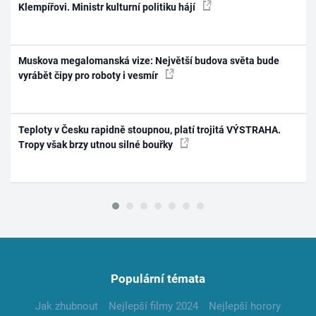
Klempířovi. Ministr kulturní politiku hájí
Muskova megalomanská vize: Největší budova světa bude
vyrábět čipy pro roboty i vesmír
Teploty v Česku rapidně stoupnou, platí trojitá VÝSTRAHA.
Tropy však brzy utnou silné bouřky
Populární témata
Jak zhubnout
Nejlepší filmy 2024
Nejlepší horory