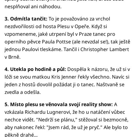
nesplňoval ani náhodou.
3. Odmítla tančit:
To je považováno za vrchol
nezdvořilosti od hosta Plesu v Opeře. Když si
vzpomeneme, jaké utrpení byl v Praze tanec pro
operního pěvce Paula Pottse (ale nevzdal se!), tak ještě
jednou Paulovi tleskáme. Tančil i Christopher Lambert
v Brně.
4. Utekla po hodině a půl:
Dospěla k názoru, že už si v
lóži se svou matkou Kris Jenner řekly všechno. Navíc si
jeden z hostů dovolil požádat ji o tanec. Naštvaně se
zvedla a odešla.
5. Místo plesu se věnovala svojí reality show:
A
vzkázala Richardu Lugnerovi, že ho u natáčení vůbec
nechce vidět. "Nedrží se plánu," stěžoval si bezmocně,
aby nakonec řekl: "Jsem rád, že už je pryč." Ale bylo to
pěkně drahé...