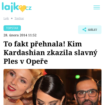
Lajk
■
TopStar
Trendy:
KARLOS VÉMOLA
ONLYFANS
TOPSTAR
SDÍLET
SHOPAHOLICADEL
CLASH OF THE STARS
28. února 2014 11:52
To fakt přehnala! Kim
Kardashian zkazila slavný
Ples v Opeře
Témata
Showbyznys
Youtubeři
Virály